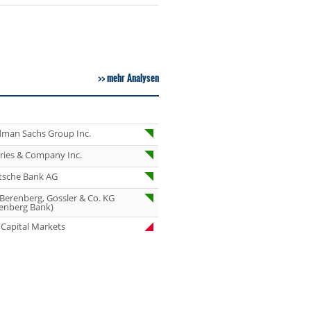
07.08.26
Under Armour
Underweight
07.08.26
IONOS Overweig
mehr Analysen
07.08.26
Springer Nature
Overweight
07.08.26
Henkel vz. Equal
Weight
dman Sachs Group Inc.
07.08.26
Fraport Equal
eries & Company Inc.
Weight
tsche Bank AG
07.08.26
Diageo Overwei
 Berenberg, Gossler & Co. KG
07.08.26
Ahold Delhaize
enberg Bank)
Equal Weight
Capital Markets
07.08.26
RENK Kaufen
07.08.26
SGL Carbon Hol
07.08.26
Scout24 Kaufen