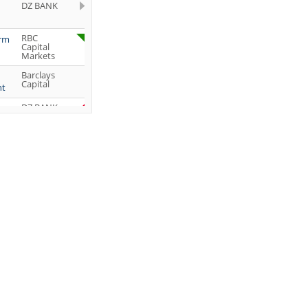
DZ BANK
RBC
orm
Capital
Markets
Barclays
Capital
ht
DZ BANK
Jefferies &
Company
Inc.
DZ BANK
JP Morgan
Chase &
Co.
UBS AG
DZ BANK
DZ BANK
DZ BANK