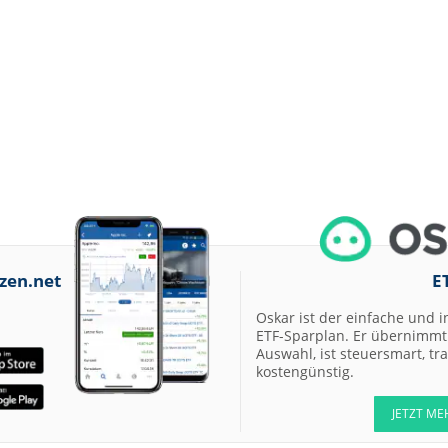
07.08.26
Allianz Hold
07.08.26
Merck Market-
Perform
07.08.26
Allianz Sector
Perform
07.08.26
RATIONAL Buy
07.08.26
Merck Kaufen
zen.net
E
07.08.26
Kontron Kaufen
Oskar ist der einfache und i
07.08.26
Daimler Truck B
ETF-Sparplan. Er übernimmt 
Auswahl, ist steuersmart, t
kostengünstig.
07.08.26
Airbus Hold
JETZT ME
07.08.26
Münchener
Rückversicherun