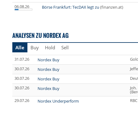
06.08.26
Börse Frankfurt: TecDAX legt zu
(finanzen.at)
ANALYSEN ZU NORDEX AG
Alle
Buy
Hold
Sell
31.07.26
Gol
Nordex Buy
30.07.26
Jeff
Nordex Buy
30.07.26
Deu
Nordex Buy
30.07.26
Joh.
Nordex Buy
(Ber
29.07.26
RBC 
Nordex Underperform