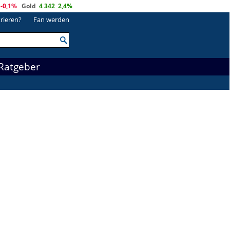
-0,1%
Gold
4 342
2,4%
trieren?
Fan werden
Ratgeber