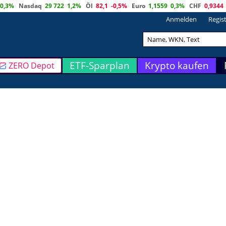
0,3%
Nasdaq
29 722
1,2%
Öl
82,1
-0,5%
Euro
1,1559
0,3%
CHF
0,9344
Anmelden
Regis
ETF-Sparplan
Krypto kaufen
ZERO Depot