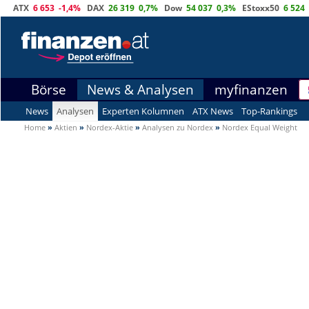
ATX
6 653
-1,4%
DAX
26 319
0,7%
Dow
54 037
0,3%
EStoxx50
6 524
Börse
News & Analysen
myfinanzen
News
Analysen
Experten Kolumnen
ATX News
Top-Rankings
Home
»
Aktien
»
Nordex-Aktie
»
Analysen zu Nordex
»
Nordex Equal Weight