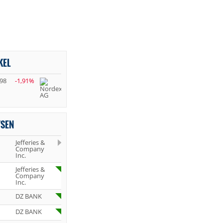
KEL
,98
-1,91%
YSEN
Jefferies &
Company
Inc.
Jefferies &
Company
Inc.
DZ BANK
DZ BANK