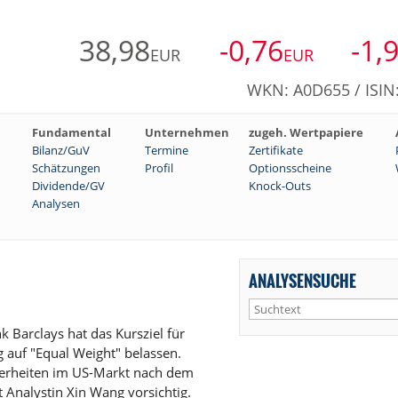
38,98
-0,76
-1,
EUR
EUR
WKN: A0D655 / ISI
Fundamental
Unternehmen
zugeh. Wertpapiere
Bilanz/GuV
Termine
Zertifikate
Schätzungen
Profil
Optionsscheine
Dividende/GV
Knock-Outs
Analysen
ANALYSENSUCHE
 Barclays hat das Kursziel für
 auf "Equal Weight" belassen.
herheiten im US-Markt nach dem
 Analystin Xin Wang vorsichtig.