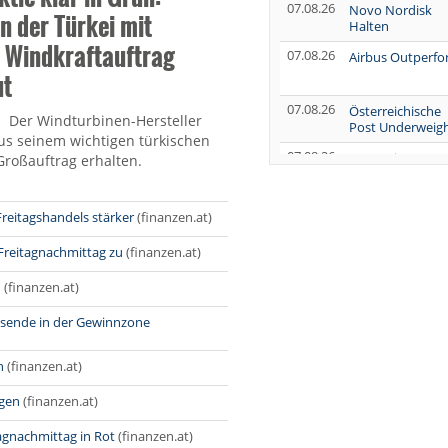
07.08.26
Novo Nordisk
in der Türkei mit
Halten
 Windkraftauftrag
07.08.26
Airbus Outperf
ut
07.08.26
Österreichische
Der Windturbinen-Hersteller
Post Underweig
us seinem wichtigen türkischen
07.08.26
SUSS MicroTec
Großauftrag erhalten.
Verkaufen
07.08.26
AUMOVIO Hold
reitagshandels stärker
(finanzen.at)
 Freitagnachmittag zu
(finanzen.at)
07.08.26
Allianz Kaufen
n
(finanzen.at)
07.08.26
Nutrien
Overweight
lsende in der Gewinnzone
07.08.26
Tesla Neutral
h
(finanzen.at)
07.08.26
Symrise Kaufen
igen
(finanzen.at)
07.08.26
LANXESS Halten
07.08.26
gnachmittag in Rot
(finanzen.at)
Aurubis Halten