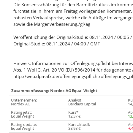
Die Konsensschätzung für den Barmittelzufluss im komme
fürchtet sie in ihrem am Freitag vorliegenden Kommentar.
robusten Verkaufspreise, welche die Aufträge im vergange
sowie die Margenverbesserung./gl/ag
Veröffentlichung der Original-Studie: 08.11.2024 / 00:05 
Original-Studie: 08.11.2024 / 04:00 / GMT
Hinweis: Informationen zur Offenlegungspflicht bei Intere
Abs. 1 WpHG, Art. 20 VO (EU) 596/2014 für das genannte 
http://web.dpa-afx.de/offenlegungspflicht/offenlegungs_pf
Zusammenfassung: Nordex AG Equal Weight
Unternehmen:
Analyst:
Kur
Nordex AG
Barclays Capital
14
Rating jetzt:
Kurs*:
Abs
Equal Weight
12,37 €
13
Rating update:
Kurs aktuell:
Abs
Equal Weight
38,98 €
-6