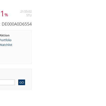
91
21:55:02
%
STU
N: DE000A0D6554
Aktion
Portfolio
Watchlist
GO