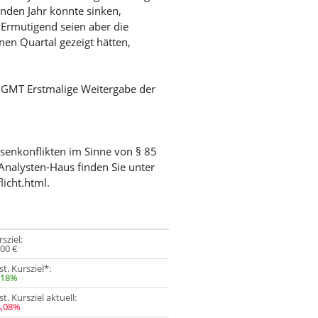
nden Jahr könnte sinken,
 Ermutigend seien aber die
nen Quartal gezeigt hätten,
/ GMT Erstmalige Weitergabe der
ssenkonflikten im Sinne von § 85
Analysten-Haus finden Sie unter
licht.html.
sziel:
,00 €
t. Kursziel*:
,18%
t. Kursziel aktuell:
4,08%