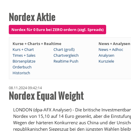
Nordex Aktie
Nordex für 0 Euro bei ZERO ordern (zzgl. Spreads)
Kurse + Charts + Realtime
News + Analysen
Kurs + Chart
Chart (groß)
News + Adhoc
Times + Sales
Chartvergleich
Analysen
Börsenplätze
Realtime Push
Kursziele
Orderbuch
Historisch
08.11.2024 09:42:14
Nordex Equal Weight
LONDON (dpa-AFX Analyser) - Die britische Investmentbank
Nordex von 15,10 auf 14 Euro gesenkt, aber die Einstufung
Wegen der härteren Konkurrenz aus China und der Unsic
republikanischen Siegeszug bei den jüngsten Wahlen bleibt