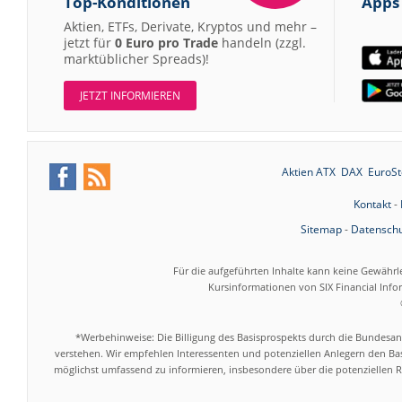
Top-Konditionen
Apps
Aktien, ETFs, Derivate, Kryptos und mehr –
jetzt für
0 Euro pro Trade
handeln (zzgl.
marktüblicher Spreads)!
JETZT INFORMIEREN
Aktien ATX
DAX
EuroSt
Kontakt
-
Sitemap
-
Datenschu
Für die aufgeführten Inhalte kann keine Gewährl
Kursinformationen von SIX Financial Inf
*Werbehinweise: Die Billigung des Basisprospekts durch die Bundesans
verstehen. Wir empfehlen Interessenten und potenziellen Anlegern den Bas
möglichst umfassend zu informieren, insbesondere über die potenziellen Ri