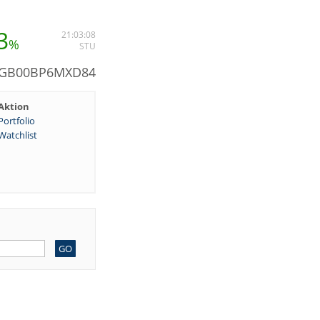
3
21:03:08
%
STU
: GB00BP6MXD84
Aktion
Portfolio
Watchlist
GO