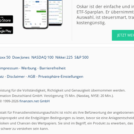
13:49
Deutsche Telekom
Buy
Oskar ist der einfache und i
ETF-Sparplan. Er übernimmt 
13:48
QIAGEN Buy
Auswahl, ist steuersmart, t
kostengünstig.
12:56
Ahold Delhaize
Market-Perform
JETZT ME
12:55
Merck Hold
12:55
oxx 50
Dow Jones
NASDAQ 100
Nikkei 225
S&P 500
Deutsche Telekom
Outperform
Impressum
-
Werbung
-
Barrierefreiheit
12:49
Henkel vz. Hold
tz
-
Disclaimer
-
AGB
-
Privatsphäre-Einstellungen
12:48
RATIONAL Buy
eistung für die Vollständigkeit, Richtigkeit und Genauigkeit übernommen werden.
ormation Deutschland GmbH. Verzögerung 15 Min. (Nasdaq, NYSE: 20 Min.).
12:47
Siemens Buy
© 1999-2026
finanzen.net GmbH
12:45
SUSS MicroTec Buy
talt für Finanzdienstleistungsaufsicht ist nicht als ihre Befürwortung der angebotene
isprospekt und die Endgültigen Bedingungen zu lesen, bevor sie eine Anlageentscheid
12:45
Scout24 Buy
siken und Chancen des Wertpapiers. Sie sind im Begriff, ein Produkt zu erwerben, das n
schwer zu verstehen sein kann.