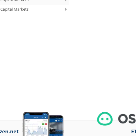
14:41
Linde Halten
Capital Markets
14:40
Diageo Neutral
13:52
QIAGEN Buy
13:51
Diageo Buy
13:51
Diageo Outperform
13:51
Pfizer Kaufen
13:51
Vonovia Buy
13:50
Wolters Kluwer Buy
13:50
Springer Nature
Buy
13:50
Klöckner Hold
zen.net
E