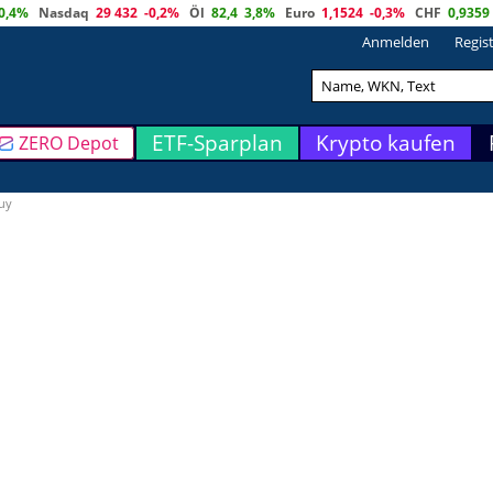
0,4%
Nasdaq
29 432
-0,2%
Öl
82,4
3,8%
Euro
1,1524
-0,3%
CHF
0,9359
Anmelden
Regis
ETF-Sparplan
Krypto kaufen
ZERO Depot
Buy