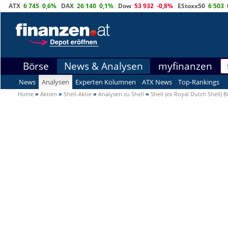
ATX
6 745
0,6%
DAX
26 140
0,1%
Dow
53 932
-0,8%
EStoxx50
6 503
Börse
News & Analysen
myfinanzen
News
Analysen
Experten Kolumnen
ATX News
Top-Rankings
Home
»
Aktien
»
Shell-Aktie
»
Analysen zu Shell
»
Shell (ex Royal Dutch Shell) 