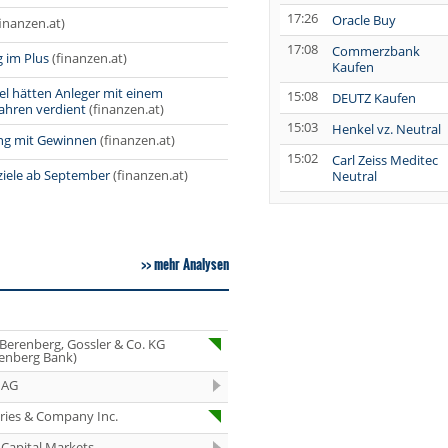
17:26
Oracle Buy
finanzen.at)
17:08
Commerzbank
g im Plus
(finanzen.at)
Kaufen
viel hätten Anleger mit einem
15:08
DEUTZ Kaufen
Jahren verdient
(finanzen.at)
15:03
Henkel vz. Neutral
ng mit Gewinnen
(finanzen.at)
15:02
Carl Zeiss Meditec
rziele ab September
(finanzen.at)
Neutral
15:00
Wolters Kluwer
Neutral
14:49
AUMOVIO
mehr Analysen
Overweight
14:49
Fresenius Medical
Care Kaufen
 Berenberg, Gossler & Co. KG
14:45
Henkel vz. Market-
enberg Bank)
Perform
 AG
14:43
Novo Nordisk Hold
eries & Company Inc.
14:42
Schaeffler Hold
Capital Markets