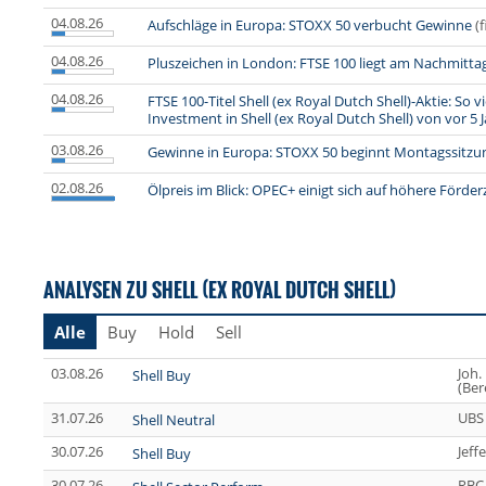
04.08.26
Aufschläge in Europa: STOXX 50 verbucht Gewinne
(
04.08.26
Pluszeichen in London: FTSE 100 liegt am Nachmitta
04.08.26
FTSE 100-Titel Shell (ex Royal Dutch Shell)-Aktie: So 
Investment in Shell (ex Royal Dutch Shell) von vor 5 
03.08.26
Gewinne in Europa: STOXX 50 beginnt Montagssitzu
02.08.26
Ölpreis im Blick: OPEC+ einigt sich auf höhere Förde
ANALYSEN ZU SHELL (EX ROYAL DUTCH SHELL)
Alle
Buy
Hold
Sell
03.08.26
Joh.
Shell Buy
(Ber
31.07.26
UBS
Shell Neutral
30.07.26
Jeff
Shell Buy
30.07.26
RBC 