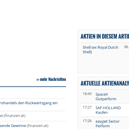
AKTIEN IN DIESEM ARTI
38
Shell (ex Royal Dutch
Shell)
mehr Nachrichten
AKTUELLE AKTIENANAL
18:45
SpaceX
Outperform
hshandels den Rückwärtsgang ein
17:27
SAF-HOLLAND
Kaufen
us
(finanzen.at)
17:26
easyJet Sector
lsende Gewinne
(finanzen.at)
Perform