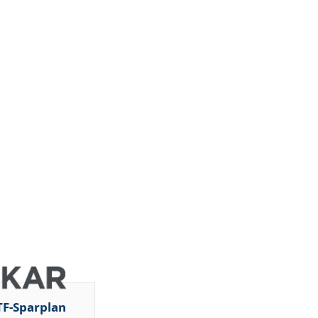
DZ BANK
JP Morgan
Chase & Co.
Jefferies &
Company
Inc.
Jefferies &
Company
Inc.
Bernstein
Research
DZ BANK
Deutsche
Bank AG
Deutsche
Bank AG
Deutsche
Bank AG
Deutsche
Bank AG
TF-Sparplan