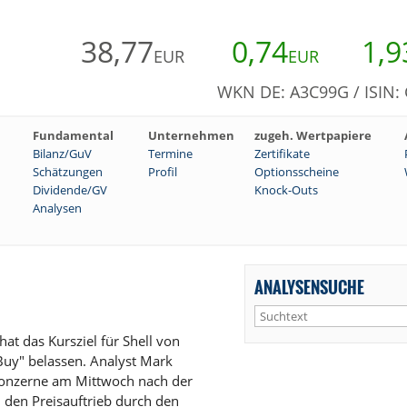
38,77
0,74
1,9
EUR
EUR
WKN DE: A3C99G / ISIN
Fundamental
Unternehmen
zugeh. Wertpapiere
Bilanz/GuV
Termine
Zertifikate
Schätzungen
Profil
Optionsscheine
Dividende/GV
Knock-Outs
Analysen
ANALYSENSUCHE
at das Kursziel für Shell von
uy" belassen. Analyst Mark
konzerne am Mittwoch nach der
 den Preisauftrieb durch den