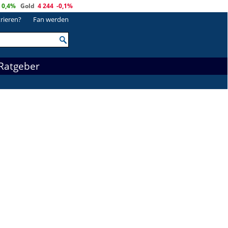
0,4%
Gold
4 244
-0,1%
trieren?
Fan werden
Ratgeber