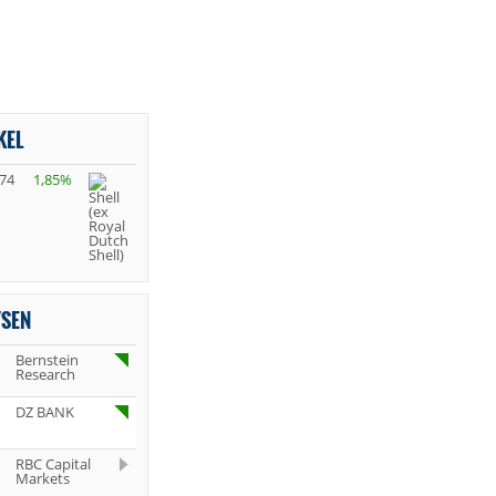
KEL
,74
1,85%
YSEN
Bernstein
Research
DZ BANK
RBC Capital
Markets