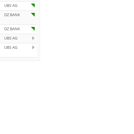
UBS AG
DZ BANK
DZ BANK
UBS AG
UBS AG
UBS AG
JP Morgan
Chase & Co.
DZ BANK
Bernstein
Research
Deutsche
Bank AG
Deutsche
Bank AG