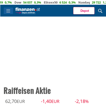
,7%
Dow
54 037
0,3%
EStoxx50
6 524
0,3%
Nasdaq
29 722
1,2%
Ö
Depot
Raiffeisen Aktie
62,70
-1,40
-2,18
EUR
EUR
%