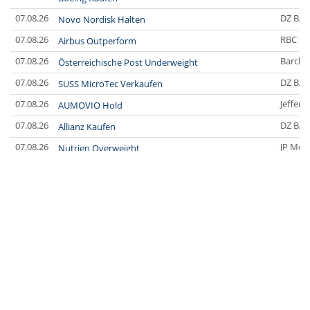
07.08.26
DZ BA
Novo Nordisk Halten
07.08.26
RBC Ca
Airbus Outperform
07.08.26
Barclay
Österreichische Post Underweight
07.08.26
DZ BA
SUSS MicroTec Verkaufen
07.08.26
Jefferi
AUMOVIO Hold
07.08.26
DZ BA
Allianz Kaufen
07.08.26
JP Mor
Nutrien Overweight
07.08.26
UBS A
Tesla Neutral
07.08.26
DZ BA
Symrise Kaufen
07.08.26
DZ BA
LANXESS Halten
07.08.26
DZ BA
Aurubis Halten
07.08.26
JP Mor
Under Armour Underweight
07.08.26
Barclay
IONOS Overweight
07.08.26
Barclay
Springer Nature Overweight