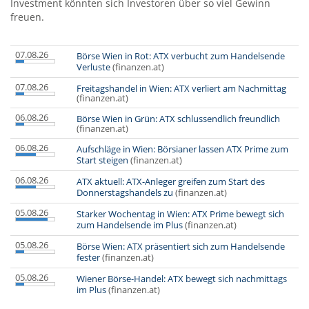
Investment könnten sich Investoren über so viel Gewinn
freuen.
07.08.26
Börse Wien in Rot: ATX verbucht zum Handelsende
Verluste
(finanzen.at)
07.08.26
Freitagshandel in Wien: ATX verliert am Nachmittag
(finanzen.at)
06.08.26
Börse Wien in Grün: ATX schlussendlich freundlich
(finanzen.at)
06.08.26
Aufschläge in Wien: Börsianer lassen ATX Prime zum
Start steigen
(finanzen.at)
06.08.26
ATX aktuell: ATX-Anleger greifen zum Start des
Donnerstagshandels zu
(finanzen.at)
05.08.26
Starker Wochentag in Wien: ATX Prime bewegt sich
zum Handelsende im Plus
(finanzen.at)
05.08.26
Börse Wien: ATX präsentiert sich zum Handelsende
fester
(finanzen.at)
05.08.26
Wiener Börse-Handel: ATX bewegt sich nachmittags
im Plus
(finanzen.at)