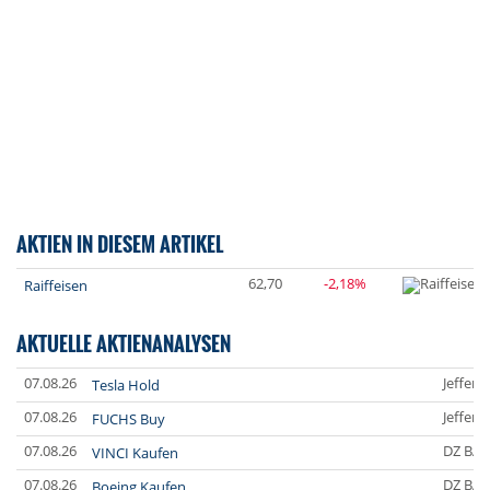
AKTIEN IN DIESEM ARTIKEL
62,70
-2,18%
Raiffeisen
AKTUELLE AKTIENANALYSEN
07.08.26
Jefferi
Tesla Hold
07.08.26
Jefferi
FUCHS Buy
07.08.26
DZ BA
VINCI Kaufen
07.08.26
DZ BA
Boeing Kaufen