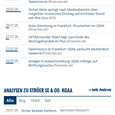
Gewinnzone
(finanzen.at)
29.07.26
Ströer-Aktie springt nach Medienbericht über
mögichen Investoren-Einstieg auf höchsten Stand
seit Mai
(dpa-AFX)
29.07.26
Gute Stimmung in Frankfurt: Pluszeichen im SDAX
(finanzen.at)
27.07.26
XETRA-Handel: SDAX liegt zum Ende des
Montagshandels im Plus
(finanzen.at)
21.07.26
Optimismus in Frankfurt: SDAX verbucht letztendlich
Gewinne
(finanzen.at)
16.07.26
Anleger in Habachtstellung: SDAX mittags auf
Richtungssuche
(finanzen.at)
ANALYSEN ZU STRÖER SE & CO. KGAA
mehr Analysen
Alle
Buy
Hold
Sell
29.07.26
Bernstein Research
Ströer Market-Perform