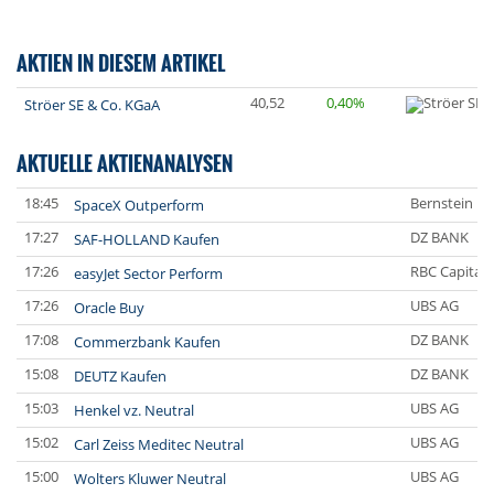
AKTIEN IN DIESEM ARTIKEL
40,52
0,40%
Ströer SE & Co. KGaA
AKTUELLE AKTIENANALYSEN
18:45
Bernstein Re
SpaceX Outperform
17:27
DZ BANK
SAF-HOLLAND Kaufen
17:26
RBC Capital 
easyJet Sector Perform
17:26
UBS AG
Oracle Buy
17:08
DZ BANK
Commerzbank Kaufen
15:08
DZ BANK
DEUTZ Kaufen
15:03
UBS AG
Henkel vz. Neutral
15:02
UBS AG
Carl Zeiss Meditec Neutral
15:00
UBS AG
Wolters Kluwer Neutral