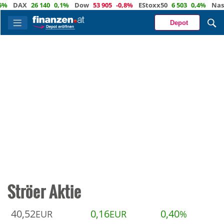
DAX
26 140
0,1%
Dow
53 905
-0,8%
EStoxx50
6 503
0,4%
Nasdaq
Depot
Ströer Aktie
40,52
0,16
0,40
EUR
EUR
%