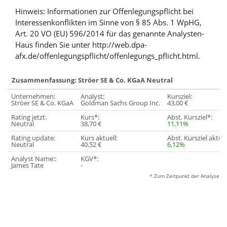
Hinweis: Informationen zur Offenlegungspflicht bei
Interessenkonflikten im Sinne von § 85 Abs. 1 WpHG,
Art. 20 VO (EU) 596/2014 für das genannte Analysten-
Haus finden Sie unter http://web.dpa-
afx.de/offenlegungspflicht/offenlegungs_pflicht.html.
Zusammenfassung: Ströer SE & Co. KGaA Neutral
Unternehmen:
Analyst:
Kursziel:
Ströer SE & Co. KGaA
Goldman Sachs Group Inc.
43,00 €
Rating jetzt:
Kurs*:
Abst. Kursziel*:
Neutral
38,70 €
11,11%
Rating update:
Kurs aktuell:
Abst. Kursziel aktuel
Neutral
40,52 €
6,12%
Analyst Name::
KGV*:
James Tate
-
* Zum Zeitpunkt der Analyse