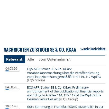
NACHRICHTEN ZU STRÖER SE & CO. KGAA
mehr Nachrichten
Relevant
Alle
vom Unternehmen
04.08.26
EQS-AFR: Ströer SE & Co. KGaA:
Vorabbekanntmachung über die Veröffentlichung
von Finanzberichten gemäß §§ 114, 115, 117 WpHG
(EQS Group)
04.08.26
EQS-AFR: Ströer SE & Co. KGaA: Preliminary
announcement of the publication of financial reports
according to Articles 114, 115, 117 of the WpHG [the
German Securities Act]
(EQS Group)
29.07.26
Gute Stimmung in Frankfurt: SDAX letztendlich in der