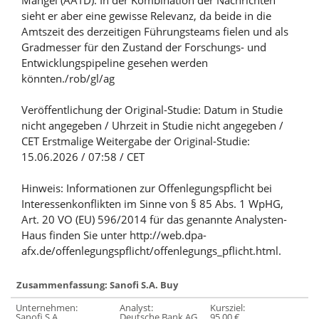
Mangel (AATD). In der Kombination der Nachrichten
sieht er aber eine gewisse Relevanz, da beide in die
Amtszeit des derzeitigen Führungsteams fielen und als
Gradmesser für den Zustand der Forschungs- und
Entwicklungspipeline gesehen werden
könnten./rob/gl/ag
Veröffentlichung der Original-Studie: Datum in Studie
nicht angegeben / Uhrzeit in Studie nicht angegeben /
CET Erstmalige Weitergabe der Original-Studie:
15.06.2026 / 07:58 / CET
Hinweis: Informationen zur Offenlegungspflicht bei
Interessenkonflikten im Sinne von § 85 Abs. 1 WpHG,
Art. 20 VO (EU) 596/2014 für das genannte Analysten-
Haus finden Sie unter http://web.dpa-
afx.de/offenlegungspflicht/offenlegungs_pflicht.html.
Zusammenfassung: Sanofi S.A. Buy
Unternehmen:
Analyst:
Kursziel:
Sanofi S.A.
Deutsche Bank AG
95,00 €