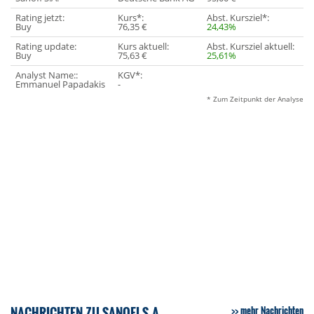
Rating jetzt:
Kurs*:
Abst. Kursziel*:
Buy
76,35 €
24,43%
Rating update:
Kurs aktuell:
Abst. Kursziel aktuell:
Buy
75,63 €
25,61%
Analyst Name::
KGV*:
Emmanuel Papadakis
-
* Zum Zeitpunkt der Analyse
NACHRICHTEN ZU SANOFI S.A.
mehr Nachrichten