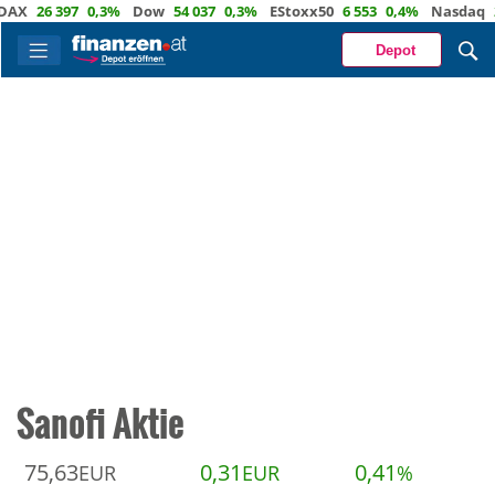
26 397
0,3%
Dow
54 037
0,3%
EStoxx50
6 553
0,4%
Nasdaq
29 7
Depot
Sanofi Aktie
75,63
0,31
0,41
EUR
EUR
%