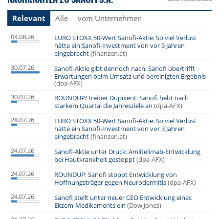
Relevant
Alle
vom Unternehmen
04.08.26
EURO STOXX 50-Wert Sanofi-Aktie: So viel Verlust
hätte ein Sanofi-Investment von vor 5 Jahren
eingebracht
(finanzen.at)
30.07.26
Sanofi-Aktie gibt dennoch nach: Sanofi übertrifft
Erwartungen beim Umsatz und bereinigten Ergebnis
(dpa-AFX)
30.07.26
ROUNDUP/Treiber Dupixent: Sanofi hebt nach
starkem Quartal die Jahresziele an
(dpa-AFX)
28.07.26
EURO STOXX 50-Wert Sanofi-Aktie: So viel Verlust
hätte ein Sanofi-Investment von vor 3 Jahren
eingebracht
(finanzen.at)
24.07.26
Sanofi-Aktie unter Druck: Amlitelimab-Entwicklung
bei Hautkrankheit gestoppt
(dpa-AFX)
24.07.26
ROUNDUP: Sanofi stoppt Entwicklung von
Hoffnungsträger gegen Neurodermitis
(dpa-AFX)
24.07.26
Sanofi stellt unter neuer CEO Entwicklung eines
Ekzem-Medikaments ein
(Dow Jones)