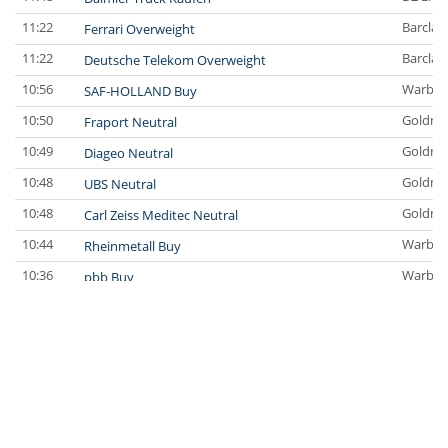
11:22
Barclay
Ferrari Overweight
11:22
Barclay
Deutsche Telekom Overweight
10:56
Warbur
SAF-HOLLAND Buy
10:50
Goldman
Fraport Neutral
10:49
Goldman
Diageo Neutral
10:48
Goldman
UBS Neutral
10:48
Goldman
Carl Zeiss Meditec Neutral
10:44
Warbur
Rheinmetall Buy
10:36
Warbur
pbb Buy
10:35
Warbur
RENK Buy
10:33
UBS AG
Diageo Neutral
10:15
Warbur
Deutsche Beteiligungs Buy
09:54
Warbur
Aurubis Buy
09:54
DZ BAN
Münchener Rückversicherungs-Gesellschaft Kaufen