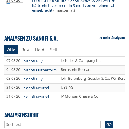
21.07.26
EURO STOXX 50-Titel Sanofi-Aktie: So viel Verlust
hätte ein Investment in Sanofi von vor einem Jahr
eingebracht
(finanzen.at)
ANALYSEN ZU SANOFI S.A.
mehr Analysen
Alle
Buy
Hold
Sell
07.08.26
Jefferies & Company Inc.
Sanofi Buy
04.08.26
Bernstein Research
Sanofi Outperform
03.08.26
Joh. Berenberg, Gossler & Co. KG (Beren
Sanofi Buy
31.07.26
UBS AG
Sanofi Neutral
31.07.26
JP Morgan Chase & Co.
Sanofi Neutral
ANALYSENSUCHE
GO