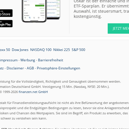
Oskar ist der einfache und i
ETF-Sparplan. Er übernimmt 
12:40
Merck Market-
Auswahl, ist steuersmart, t
Perform
kostengünstig.
12:39
Allianz Sector
Perform
JETZT ME
12:39
RATIONAL Buy
oxx 50
Dow Jones
NASDAQ 100
Nikkei 225
S&P 500
12:38
Impressum
-
Werbung
-
Barrierefreiheit
Merck Kaufen
tz
-
Disclaimer
-
AGB
-
Privatsphäre-Einstellungen
12:37
Kontron Kaufen
12:37
Daimler Truck Buy
eistung für die Vollständigkeit, Richtigkeit und Genauigkeit übernommen werden.
ormation Deutschland GmbH. Verzögerung 15 Min. (Nasdaq, NYSE: 20 Min.).
© 1999-2026
finanzen.net GmbH
12:29
Airbus Hold
talt für Finanzdienstleistungsaufsicht ist nicht als ihre Befürwortung der angebotene
isprospekt und die Endgültigen Bedingungen zu lesen, bevor sie eine Anlageentscheid
12:28
Münchener
siken und Chancen des Wertpapiers. Sie sind im Begriff, ein Produkt zu erwerben, das n
Rückversicherungs-
schwer zu verstehen sein kann.
Gesellschaft
Neutral