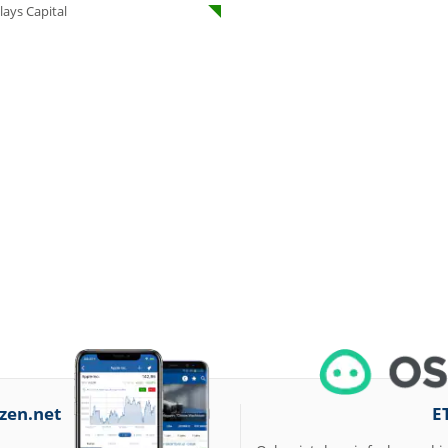
Underweight
lays Capital
14:12
IONOS Overweight
14:04
Springer Nature
Overweight
14:04
Henkel vz. Equal
Weight
14:02
Fraport Equal
Weight
14:00
Diageo Overweight
13:57
Ahold Delhaize
Equal Weight
13:54
RENK Kaufen
13:52
SGL Carbon Hold
13:12
Scout24 Kaufen
zen.net
E
12:40
Allianz Hold