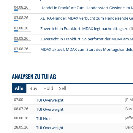
04.08.26
Handel in Frankfurt: Zum Handelsstart Gewinne im
03.08.26
XETRA-Handel: MDAX verbucht zum Handelsende G
03.08.26
Zuversicht in Frankfurt: MDAX legt nachmittags zu
(f
03.08.26
Zuversicht in Frankfurt: So performt der MDAX am 
03.08.26
MDAX aktuell: MDAX zum Start des Montagshandels 
ANALYSEN ZU TUI AG
Alle
Buy
Hold
Sell
07:00
JP M
TUI Overweight
08.07.26
Barc
TUI Overweight
08.06.26
Jeff
TUI Hold
28.05.26
Barc
TUI Overweight