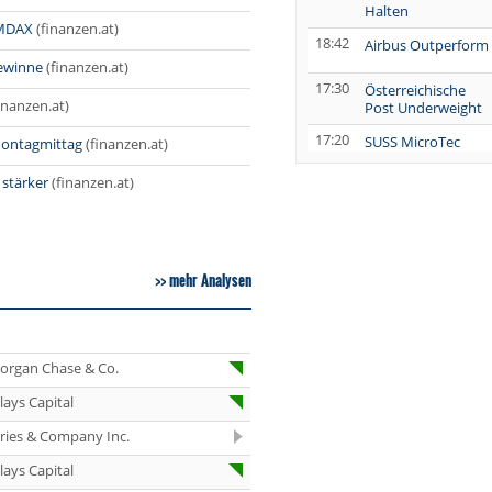
Halten
 MDAX
(finanzen.at)
18:42
Airbus Outperform
ewinne
(finanzen.at)
17:30
Österreichische
inanzen.at)
Post Underweight
17:20
SUSS MicroTec
Montagmittag
(finanzen.at)
Verkaufen
stärker
(finanzen.at)
17:04
AUMOVIO Hold
16:31
Allianz Kaufen
mehr Analysen
16:30
Nutrien
Overweight
16:30
Tesla Neutral
organ Chase & Co.
16:30
Symrise Kaufen
lays Capital
16:29
LANXESS Halten
eries & Company Inc.
15:33
Aurubis Halten
lays Capital
15:03
Under Armour