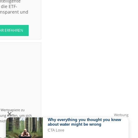
ntelligente
die ETF-
Bernstein
Research
ransparent und
RBC Capital
Markets
HR ERFAHREN
Joh.
Berenberg,
Gossler &
Co. KG
(Berenberg
Bank)
DZ BANK
DZ BANK
Jefferies &
Company
Inc.
Jefferies &
Company
Inc.
n Wertpapiere zu
ung treffen, um sich
UBS AG
icht einfach ist und