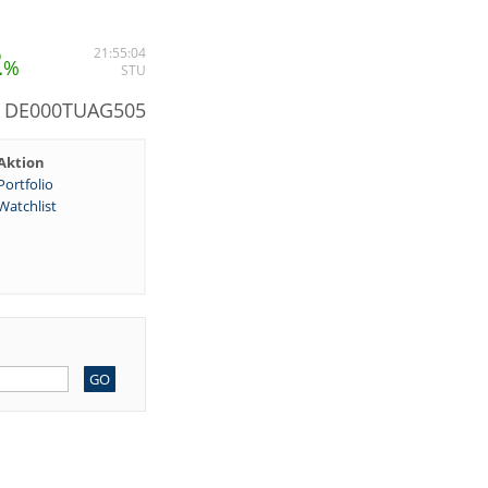
2
21:55:04
%
STU
: DE000TUAG505
Aktion
Portfolio
Watchlist
GO