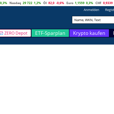
0,3%
Nasdaq
29 722
1,2%
Öl
82,0
-0,6%
Euro
1,1559
0,3%
CHF
0,9339
Anmelden
Regis
ETF-Sparplan
Krypto kaufen
ZERO Depot