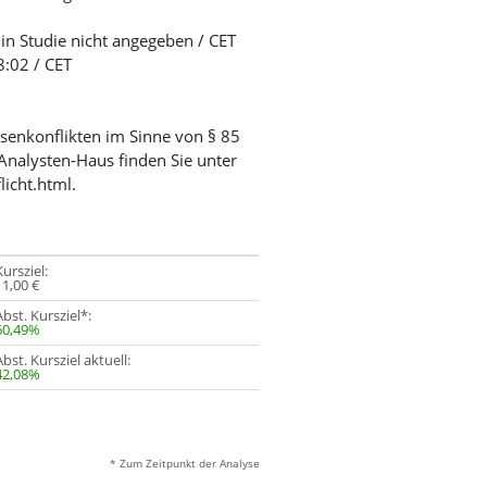
 in Studie nicht angegeben / CET
8:02 / CET
ssenkonflikten im Sinne von § 85
Analysten-Haus finden Sie unter
licht.html.
Kursziel:
11,00 €
Abst. Kursziel*:
60,49%
Abst. Kursziel aktuell:
42,08%
* Zum Zeitpunkt der Analyse