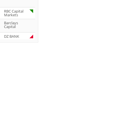
RBC Capital
Markets
Barclays
Capital
DZ BANK
Jefferies &
Company
Inc.
DZ BANK
JP Morgan
Chase & Co.
UBS AG
DZ BANK
DZ BANK
DZ BANK
JP Morgan
Chase & Co.