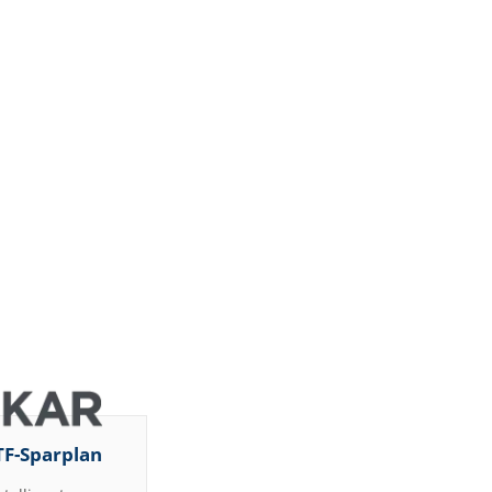
Barclays
Capital
Barclays
Capital
Barclays
Capital
Barclays
Capital
Barclays
Capital
Barclays
Capital
DZ BANK
Jefferies &
Company
Inc.
DZ BANK
TF-Sparplan
Jefferies &
Company
Inc.