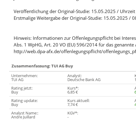
Veröffentlichung der Original-Studie: 15.05.2025 / Uhrzeit
Erstmalige Weitergabe der Original-Studie: 15.05.2025 / 0
Hinweis: Informationen zur Offenlegungspflicht bei Intere
Abs. 1 WpHG, Art. 20 VO (EU) 596/2014 für das genannte 
http://web.dpa-afx.de/offenlegungspflicht/offenlegungs_pf
Zusammenfassung: TUI AG Buy
Unternehmen:
Analyst:
TUI AG
Deutsche Bank AG
Rating jetzt:
Kurs*:
Buy
6,85 €
Rating update:
Kurs aktuell:
Buy
7,74 €
Analyst Name::
KGV*:
Andre Juillard
-