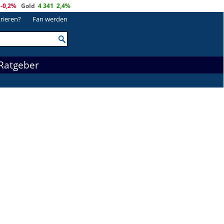
-0,2%
Gold
4 341
2,4%
trieren?
Fan werden
Ratgeber