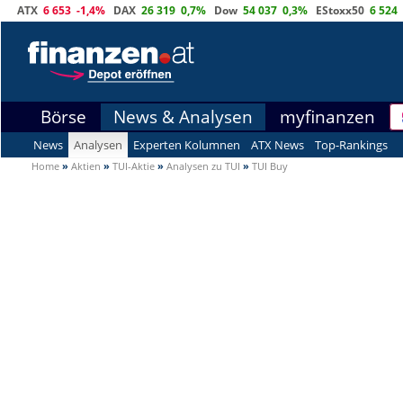
ATX
6 653
-1,4%
DAX
26 319
0,7%
Dow
54 037
0,3%
EStoxx50
6 524
Börse
News & Analysen
myfinanzen
News
Analysen
Experten Kolumnen
ATX News
Top-Rankings
Home
»
Aktien
»
TUI-Aktie
»
Analysen zu TUI
»
TUI Buy