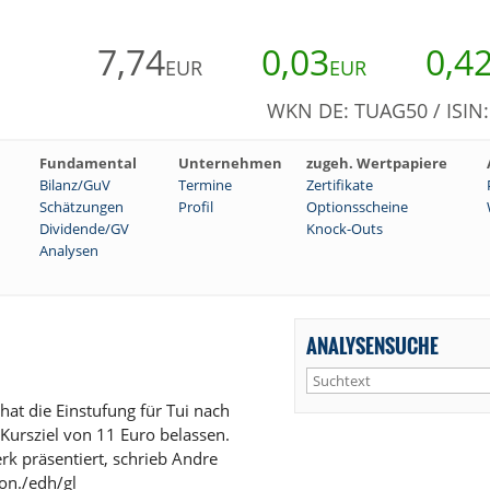
7,74
0,03
0,4
EUR
EUR
WKN DE: TUAG50 / ISIN
Fundamental
Unternehmen
zugeh. Wertpapiere
Bilanz/GuV
Termine
Zertifikate
Schätzungen
Profil
Optionsscheine
Dividende/GV
Knock-Outs
Analysen
ANALYSENSUCHE
at die Einstufung für Tui nach
Kursziel von 11 Euro belassen.
rk präsentiert, schrieb Andre
ion./edh/gl