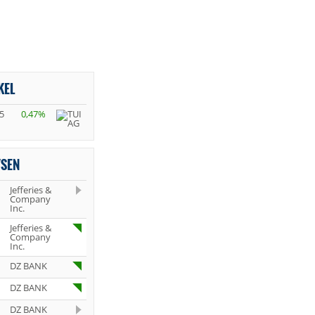
KEL
5
0,47%
YSEN
Jefferies &
Company
Inc.
Jefferies &
Company
Inc.
DZ BANK
DZ BANK
DZ BANK