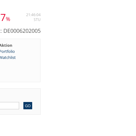
97
21:46:04
%
STU
N: DE0006202005
Aktion
Portfolio
Watchlist
GO