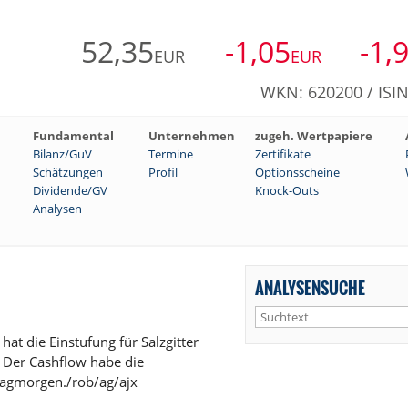
52,35
-1,05
-1,
EUR
EUR
WKN: 620200 / ISI
Fundamental
Unternehmen
zugeh. Wertpapiere
Bilanz/GuV
Termine
Zertifikate
Schätzungen
Profil
Optionsscheine
Dividende/GV
Knock-Outs
Analysen
ANALYSENSUCHE
t die Einstufung für Salzgitter
. Der Cashflow habe die
tagmorgen./rob/ag/ajx