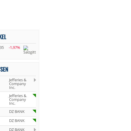
KEL
,35
-1,97%
YSEN
Jefferies &
Company
Inc.
Jefferies &
Company
Inc.
DZ BANK
DZ BANK
DZ BANK