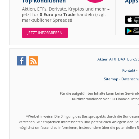
Top-Konditionen
Apps
Aktien, ETFs, Derivate, Kryptos und mehr –
jetzt für
0 Euro pro Trade
handeln (zzgl.
marktüblicher Spreads)!
JETZT INFORMIEREN
Aktien ATX
DAX
EuroSt
Kontakt
-
Sitemap
-
Datenschu
Für die aufgeführten Inhalte kann keine Gewährl
Kursinformationen von SIX Financial Inf
*Werbehinweise: Die Billigung des Basisprospekts durch die Bundesans
verstehen. Wir empfehlen Interessenten und potenziellen Anlegern den Bas
möglichst umfassend zu informieren, insbesondere über die potenziellen Ri