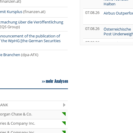
(finanzen.at)
Halten
mit Kursplus
(finanzen.at)
07.08.26
Airbus Outperf
ntmachung über die Veröffentlichung
(EQS Group)
07.08.26
Österreichische
Post Underweig
announcement of the publication of
 of the WpHG [the German Securities
07.08.26
SUSS MicroTec
Verkaufen
le Branchen
(dpa-AFX)
07.08.26
AUMOVIO Hold
07.08.26
Allianz Kaufen
mehr Analysen
07.08.26
Nutrien
Overweight
07.08.26
Tesla Neutral
BANK
07.08.26
Symrise Kaufen
organ Chase & Co.
07.08.26
LANXESS Halten
eries & Company Inc.
07.08.26
Aurubis Halten
eries & Company Inc.