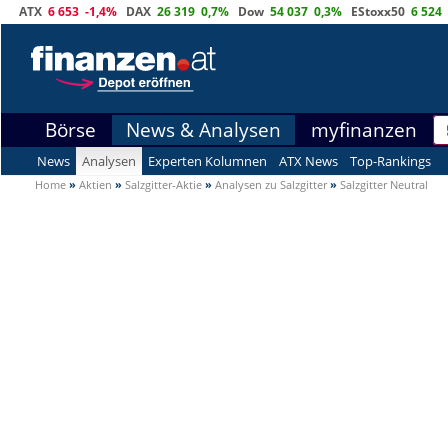
ATX
6 653
-1,4%
DAX
26 319
0,7%
Dow
54 037
0,3%
EStoxx50
6 524
Börse
News & Analysen
myfinanzen
News
Analysen
Experten Kolumnen
ATX News
Top-Rankings
Home
»
Aktien
»
Salzgitter-Aktie
»
Analysen zu Salzgitter
»
Salzgitter Neutral