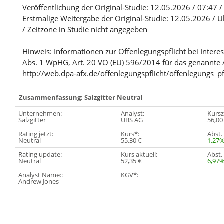
Veröffentlichung der Original-Studie: 12.05.2026 / 07:47 
Erstmalige Weitergabe der Original-Studie: 12.05.2026 / U
/ Zeitzone in Studie nicht angegeben
Hinweis: Informationen zur Offenlegungspflicht bei Intere
Abs. 1 WpHG, Art. 20 VO (EU) 596/2014 für das genannte 
http://web.dpa-afx.de/offenlegungspflicht/offenlegungs_pf
Zusammenfassung: Salzgitter Neutral
Unternehmen:
Analyst:
Kurszi
Salzgitter
UBS AG
56,00
Rating jetzt:
Kurs*:
Abst.
Neutral
55,30 €
1,27
Rating update:
Kurs aktuell:
Abst. 
Neutral
52,35 €
6,97
Analyst Name::
KGV*:
Andrew Jones
-