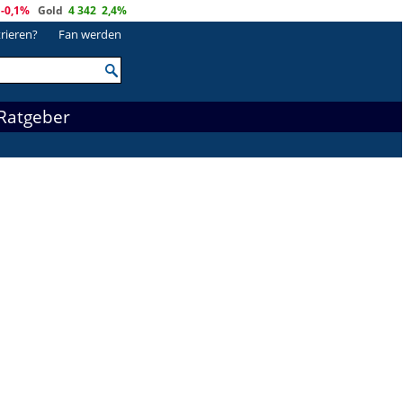
-0,1%
Gold
4 342
2,4%
trieren?
Fan werden
Ratgeber