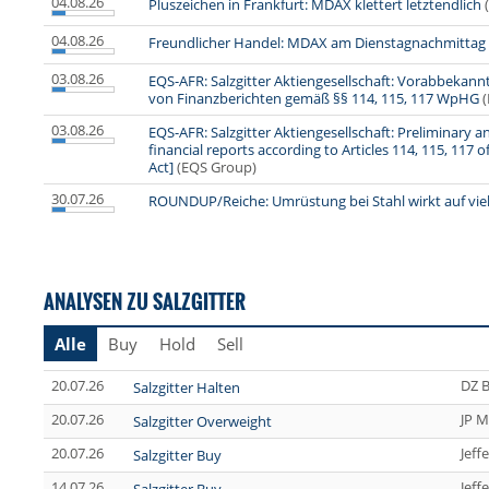
04.08.26
Pluszeichen in Frankfurt: MDAX klettert letztendlich
04.08.26
Freundlicher Handel: MDAX am Dienstagnachmittag 
03.08.26
EQS-AFR: Salzgitter Aktiengesellschaft: Vorabbekan
von Finanzberichten gemäß §§ 114, 115, 117 WpHG
03.08.26
EQS-AFR: Salzgitter Aktiengesellschaft: Preliminary 
financial reports according to Articles 114, 115, 117
Act]
(EQS Group)
30.07.26
ROUNDUP/Reiche: Umrüstung bei Stahl wirkt auf vie
ANALYSEN ZU SALZGITTER
Alle
Buy
Hold
Sell
20.07.26
DZ 
Salzgitter Halten
20.07.26
JP M
Salzgitter Overweight
20.07.26
Jeff
Salzgitter Buy
14.07.26
Jeff