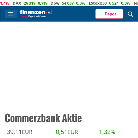
%
DAX
26 319
0,7%
Dow
54 037
0,3%
EStoxx50
6 524
0,3%
Nasda
Depot
Commerzbank Aktie
39,11
0,51
1,32
EUR
EUR
%