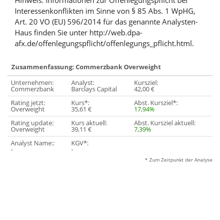
Hinweis: Informationen zur Offenlegungspflicht bei
Interessenkonflikten im Sinne von § 85 Abs. 1 WpHG,
Art. 20 VO (EU) 596/2014 für das genannte Analysten-
Haus finden Sie unter http://web.dpa-
afx.de/offenlegungspflicht/offenlegungs_pflicht.html.
Zusammenfassung: Commerzbank Overweight
Unternehmen:
Analyst:
Kursziel:
Commerzbank
Barclays Capital
42,00 €
Rating jetzt:
Kurs*:
Abst. Kursziel*:
Overweight
35,61 €
17,94%
Rating update:
Kurs aktuell:
Abst. Kursziel aktuell:
Overweight
39,11 €
7,39%
Analyst Name::
KGV*:
-
-
* Zum Zeitpunkt der Analyse