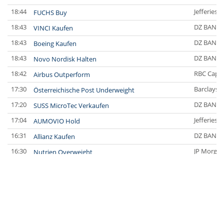
18:44
Jefferies 
FUCHS Buy
18:43
DZ BANK
VINCI Kaufen
18:43
DZ BANK
Boeing Kaufen
18:43
DZ BANK
Novo Nordisk Halten
18:42
RBC Capit
Airbus Outperform
17:30
Barclays C
Österreichische Post Underweight
17:20
DZ BANK
SUSS MicroTec Verkaufen
17:04
Jefferies 
AUMOVIO Hold
16:31
DZ BANK
Allianz Kaufen
16:30
JP Morgan
Nutrien Overweight
16:30
UBS AG
Tesla Neutral
16:30
DZ BANK
Symrise Kaufen
16:29
DZ BANK
LANXESS Halten
15:33
DZ BANK
Aurubis Halten