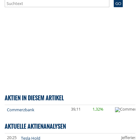
GO
AKTIEN IN DIESEM ARTIKEL
39,11
1,32%
Commerzbank
AKTUELLE AKTIENANALYSEN
20:25
Jefferies 
Tesla Hold