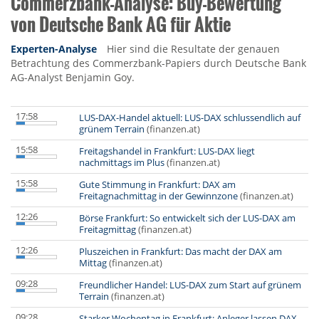
Commerzbank-Analyse: Buy-Bewertung
von Deutsche Bank AG für Aktie
Experten-Analyse
Hier sind die Resultate der genauen
Betrachtung des Commerzbank-Papiers durch Deutsche Bank
AG-Analyst Benjamin Goy.
17:58
LUS-DAX-Handel aktuell: LUS-DAX schlussendlich auf
grünem Terrain
(finanzen.at)
15:58
Freitagshandel in Frankfurt: LUS-DAX liegt
nachmittags im Plus
(finanzen.at)
15:58
Gute Stimmung in Frankfurt: DAX am
Freitagnachmittag in der Gewinnzone
(finanzen.at)
12:26
Börse Frankfurt: So entwickelt sich der LUS-DAX am
Freitagmittag
(finanzen.at)
12:26
Pluszeichen in Frankfurt: Das macht der DAX am
Mittag
(finanzen.at)
09:28
Freundlicher Handel: LUS-DAX zum Start auf grünem
Terrain
(finanzen.at)
09:28
Starker Wochentag in Frankfurt: Anleger lassen DAX