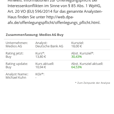
Hinweis: Informationen zur Offenlegungspflicht bei
Interessenkonflikten im Sinne von § 85 Abs. 1 WpHG,
Art. 20 VO (EU) 596/2014 für das genannte Analysten-
Haus finden Sie unter http://web.dpa-
afx.de/offenlegungspflicht/offenlegungs_pflicht.html.
Zusammenfassung: Medios AG Buy
Unternehmen:
Analyst:
Kursziel:
Medios AG
Deutsche Bank AG
18,00 €
Rating jetzt:
Kurs*:
Abst. Kursziel*:
Buy
13,80 €
30,43%
Rating update:
Kurs aktuell:
Abst. Kursziel aktuell:
Buy
10,94 €
64,53%
Analyst Name::
KGV*:
Michael Kuhn
-
* Zum Zeitpunkt der Analyse