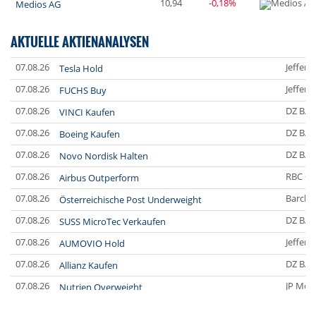
10,94
-0,18%
Medios AG
AKTUELLE AKTIENANALYSEN
07.08.26
Jefferi
Tesla Hold
07.08.26
Jefferi
FUCHS Buy
07.08.26
DZ BA
VINCI Kaufen
07.08.26
DZ BA
Boeing Kaufen
07.08.26
DZ BA
Novo Nordisk Halten
07.08.26
RBC Ca
Airbus Outperform
07.08.26
Barclay
Österreichische Post Underweight
07.08.26
DZ BA
SUSS MicroTec Verkaufen
07.08.26
Jefferi
AUMOVIO Hold
07.08.26
DZ BA
Allianz Kaufen
07.08.26
JP Mor
Nutrien Overweight
07.08.26
UBS A
Tesla Neutral