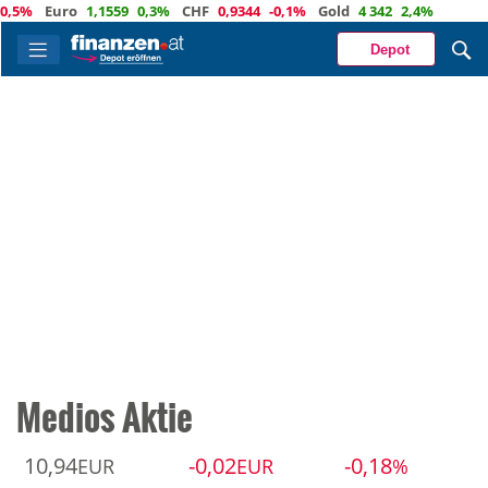
%
Euro
1,1559
0,3%
CHF
0,9344
-0,1%
Gold
4 342
2,4%
Depot
Medios Aktie
10,94
-0,02
-0,18
EUR
EUR
%