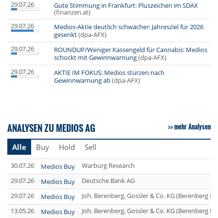
29.07.26
Gute Stimmung in Frankfurt: Pluszeichen im SDAX
(finanzen.at)
29.07.26
Medios-Aktie deutlich schwächer: Jahresziel für 2026
gesenkt
(dpa-AFX)
29.07.26
ROUNDUP/Weniger Kassengeld für Cannabis: Medios
schockt mit Gewinnwarnung
(dpa-AFX)
29.07.26
AKTIE IM FOKUS: Medios stürzen nach
Gewinnwarnung ab
(dpa-AFX)
ANALYSEN ZU MEDIOS AG
mehr Analysen
Alle
Buy
Hold
Sell
30.07.26
Warburg Research
Medios Buy
29.07.26
Deutsche Bank AG
Medios Buy
29.07.26
Joh. Berenberg, Gossler & Co. KG (Berenberg Ba
Medios Buy
13.05.26
Joh. Berenberg, Gossler & Co. KG (Berenberg Ba
Medios Buy