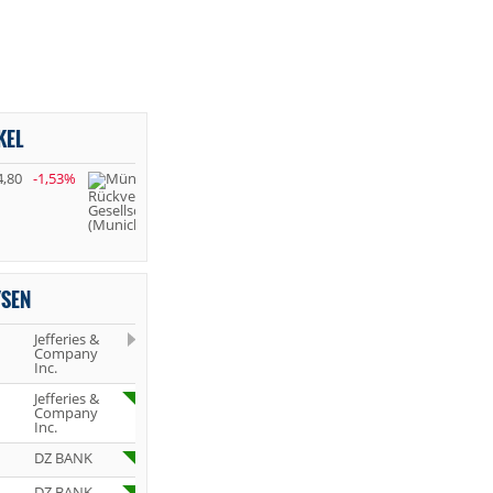
KEL
4,80
-1,53%
YSEN
Jefferies &
Company
Inc.
Jefferies &
Company
Inc.
DZ BANK
DZ BANK