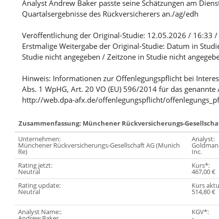
Analyst Andrew Baker passte seine Schätzungen am Diens
Quartalsergebnisse des Rückversicherers an./ag/edh
Veröffentlichung der Original-Studie: 12.05.2026 / 16:33 /
Erstmalige Weitergabe der Original-Studie: Datum in Studi
Studie nicht angegeben / Zeitzone in Studie nicht angegeb
Hinweis: Informationen zur Offenlegungspflicht bei Intere
Abs. 1 WpHG, Art. 20 VO (EU) 596/2014 für das genannte 
http://web.dpa-afx.de/offenlegungspflicht/offenlegungs_pf
Zusammenfassung: Münchener Rückversicherungs-Gesellschaf
Unternehmen:
Analyst:
Münchener Rückversicherungs-Gesellschaft AG (Munich
Goldman 
Re)
Inc.
Rating jetzt:
Kurs*:
Neutral
467,00 €
Rating update:
Kurs aktu
Neutral
514,80 €
Analyst Name::
KGV*:
Andrew Baker
-