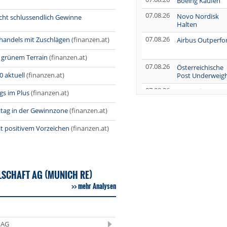
Boeing Kaufen
07.08.26
Novo Nordisk
cht schlussendlich Gewinne
Halten
07.08.26
shandels mit Zuschlägen
(finanzen.at)
Airbus Outperf
f grünem Terrain
(finanzen.at)
07.08.26
Österreichische
0 aktuell
(finanzen.at)
Post Underweig
07.08.26
SUSS MicroTec
gs im Plus
(finanzen.at)
Verkaufen
ttag in der Gewinnzone
(finanzen.at)
07.08.26
AUMOVIO Hold
t positivem Vorzeichen
(finanzen.at)
07.08.26
Allianz Kaufen
07.08.26
Nutrien
Overweight
SCHAFT AG (MUNICH RE)
07.08.26
mehr Analysen
Tesla Neutral
07.08.26
Symrise Kaufen
07.08.26
LANXESS Halten
 AG