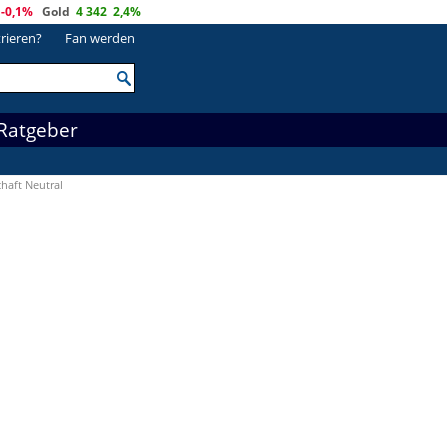
-0,1%
Gold
4 342
2,4%
trieren?
Fan werden
Ratgeber
haft Neutral