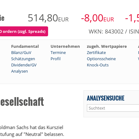
514,80
-8,00
-1,
ie
EUR
EUR
WKN: 843002 / ISI
ordern (zzgl. Spreads)
Fundamental
Unternehmen
zugeh. Wertpapiere
Bilanz/GuV
Termine
Zertifikate
Schätzungen
Profil
Optionsscheine
Dividende/GV
Knock-Outs
Analysen
ANALYSENSUCHE
esellschaft
ldman Sachs hat das Kursziel
tufung auf "Neutral" belassen.