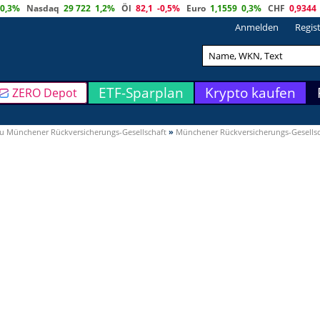
0,3%
Nasdaq
29 722
1,2%
Öl
82,1
-0,5%
Euro
1,1559
0,3%
CHF
0,9344
Anmelden
Regis
ETF-Sparplan
Krypto kaufen
ZERO Depot
u Münchener Rückversicherungs-Gesellschaft
»
Münchener Rückversicherungs-Gesellsc