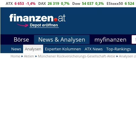
ATX
6 653
-1,4%
DAX
26 319
0,7%
Dow
54 037
0,3%
EStoxx50
6 524
Börse
News & Analysen
myfinanzen
News
Analysen
Experten Kolumnen
ATX News
Top-Rankings
Home
»
Aktien
»
Münchener Rückversicherungs-Gesellschaft-Aktie
»
Analysen z