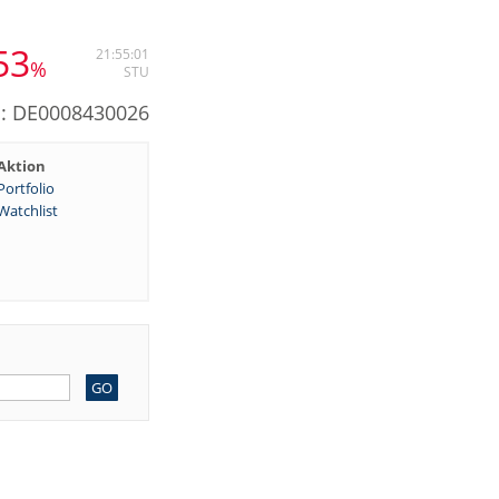
53
21:55:01
%
STU
N: DE0008430026
Aktion
Portfolio
Watchlist
GO