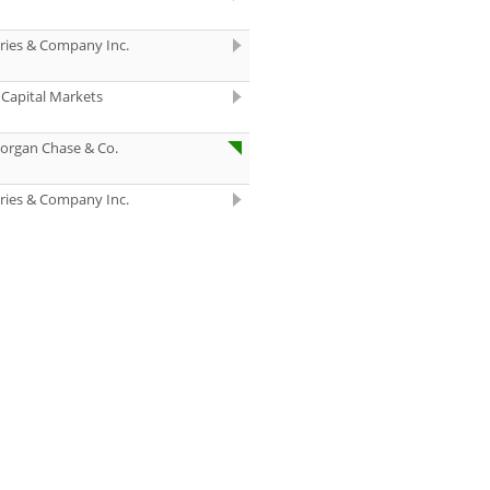
07.08.26
Aurubis Halten
07.08.26
eries & Company Inc.
Under Armour
Underweight
Capital Markets
07.08.26
IONOS Overweig
organ Chase & Co.
07.08.26
Springer Nature
Overweight
eries & Company Inc.
07.08.26
Henkel vz. Equal
Weight
07.08.26
Fraport Equal
Weight
07.08.26
Diageo Overwei
07.08.26
Ahold Delhaize
Equal Weight
07.08.26
RENK Kaufen
07.08.26
SGL Carbon Hol