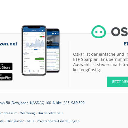
07.08.26
Scout24 Kaufen
07.08.26
Allianz Hold
07.08.26
Merck Market-
Perform
07.08.26
Allianz Sector
zen.net
E
Perform
07.08.26
Oskar ist der einfache und i
RATIONAL Buy
ETF-Sparplan. Er übernimmt 
Auswahl, ist steuersmart, t
kostengünstig.
07.08.26
Merck Kaufen
JETZT ME
07.08.26
Kontron Kaufen
07.08.26
Daimler Truck B
oxx 50
Dow Jones
NASDAQ 100
Nikkei 225
S&P 500
Impressum
-
Werbung
-
Barrierefreiheit
07.08.26
Airbus Hold
tz
-
Disclaimer
-
AGB
-
Privatsphäre-Einstellungen