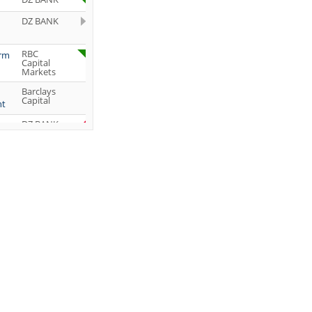
DZ BANK
RBC
orm
Capital
Markets
Barclays
Capital
ht
DZ BANK
Jefferies &
Company
Inc.
DZ BANK
JP Morgan
Chase &
Co.
UBS AG
DZ BANK
DZ BANK