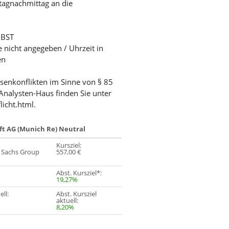
tagnachmittag an die
 BST
e nicht angegeben / Uhrzeit in
en
ssenkonflikten im Sinne von § 85
Analysten-Haus finden Sie unter
licht.html.
t AG (Munich Re) Neutral
Kursziel:
Sachs Group
557,00 €
Abst. Kursziel*:
19,27%
ell:
Abst. Kursziel
aktuell:
8,20%