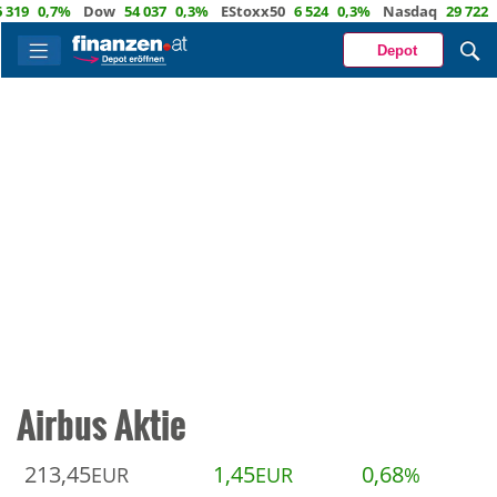
0,7%
Dow
54 037
0,3%
EStoxx50
6 524
0,3%
Nasdaq
29 722
1,2
Depot
Airbus Aktie
213,45
1,45
0,68
EUR
EUR
%