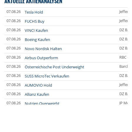
AKTUELLE AKTIENANALYSEN
07.08.26
Jefferi
Tesla Hold
07.08.26
Jefferi
FUCHS Buy
07.08.26
DZ BA
VINCI Kaufen
07.08.26
DZ BA
Boeing Kaufen
07.08.26
DZ BA
Novo Nordisk Halten
07.08.26
RBC Ca
Airbus Outperform
07.08.26
Barclay
Österreichische Post Underweight
07.08.26
DZ BA
SUSS MicroTec Verkaufen
07.08.26
Jefferi
AUMOVIO Hold
07.08.26
DZ BA
Allianz Kaufen
07.08.26
JP Mor
Nutrien Overweight
07.08.26
UBS A
Tesla Neutral
07.08.26
DZ BA
Symrise Kaufen
07.08.26
DZ BA
LANXESS Halten