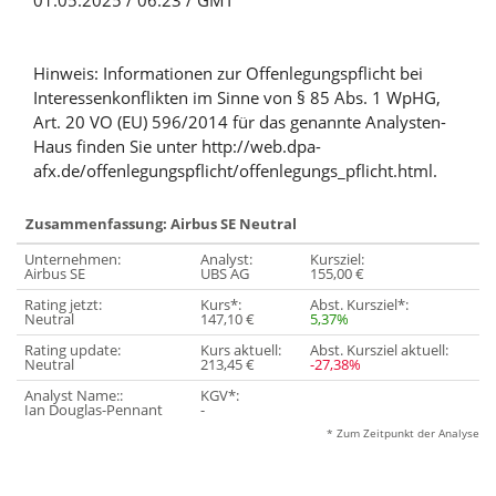
01.05.2025 / 06:23 / GMT
Hinweis: Informationen zur Offenlegungspflicht bei
Interessenkonflikten im Sinne von § 85 Abs. 1 WpHG,
Art. 20 VO (EU) 596/2014 für das genannte Analysten-
Haus finden Sie unter http://web.dpa-
afx.de/offenlegungspflicht/offenlegungs_pflicht.html.
Zusammenfassung: Airbus SE Neutral
Unternehmen:
Analyst:
Kursziel:
Airbus SE
UBS AG
155,00 €
Rating jetzt:
Kurs*:
Abst. Kursziel*:
Neutral
147,10 €
5,37%
Rating update:
Kurs aktuell:
Abst. Kursziel aktuell:
Neutral
213,45 €
-27,38%
Analyst Name::
KGV*:
Ian Douglas-Pennant
-
* Zum Zeitpunkt der Analyse