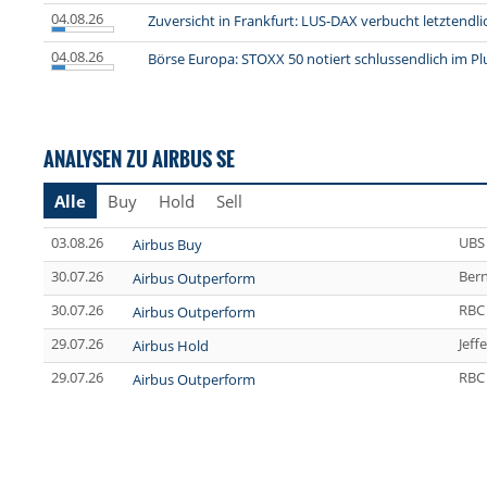
04.08.26
Zuversicht in Frankfurt: LUS-DAX verbucht letztendl
04.08.26
Börse Europa: STOXX 50 notiert schlussendlich im Pl
ANALYSEN ZU AIRBUS SE
Alle
Buy
Hold
Sell
03.08.26
UBS
Airbus Buy
30.07.26
Bern
Airbus Outperform
30.07.26
RBC 
Airbus Outperform
29.07.26
Jeff
Airbus Hold
29.07.26
RBC 
Airbus Outperform