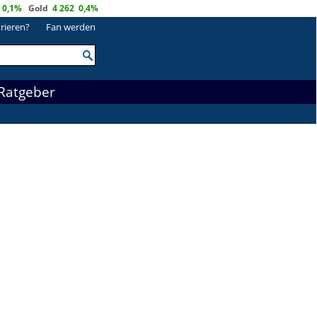
0,1%
Gold
4 262
0,4%
trieren?
Fan werden
Ratgeber