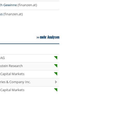
Neutral
ich Gewinne
(finanzen.at)
07:29
G
Wolters
G
Kluwer
us
(finanzen.at)
Neutral
07:24
J
Infineon
C
Overweight
07:23
B
mehr Analysen
Wolters
R
Kluwer
Outperform
07:23
J
Infineon Buy
C
 AG
07:22
J
Infineon Buy
stein Research
G
K
B
Capital Markets
07:22
U
Beiersdorf
eries & Company Inc.
Neutral
Capital Markets
07:16
G
Springer
G
Nature Buy
07:16
J
HENSOLDT
C
Neutral