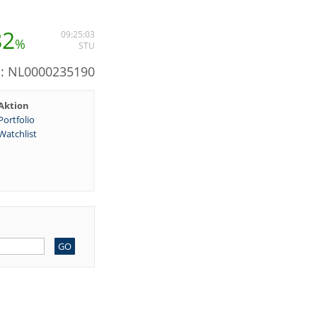
82
09:25:03
%
STU
N: NL0000235190
Aktion
Portfolio
Watchlist
GO