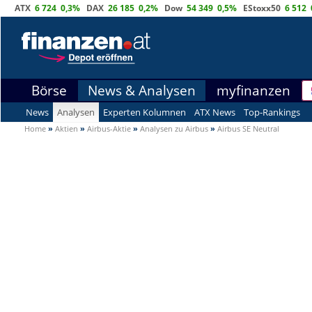
ATX
6 724
0,3%
DAX
26 185
0,2%
Dow
54 349
0,5%
EStoxx50
6 512
Börse
News & Analysen
myfinanzen
News
Analysen
Experten Kolumnen
ATX News
Top-Rankings
Home
»
Aktien
»
Airbus-Aktie
»
Analysen zu Airbus
»
Airbus SE Neutral