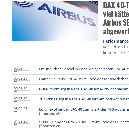
DAX 40-Ti
viel hätte
Airbus SE
abgewor
Performance
vor Jahren in
können sich 
09:28
Freundlicher Handel in Paris: Anleger lassen CAC 40 
05.08.26
Handel in Paris: CAC 40 zum Ende des Mittwochshan
05.08.26
Gute Stimmung in Paris: CAC 40 am Mittwochnachmit
05.08.26
Zurückhaltung in Paris: CAC 40 fällt am Mittwochmit
05.08.26
Euronext-Handel: CAC 40 zum Start des Mittwochsh
(finanzen.at)
04.08.26
STOXX-Handel: Euro STOXX 50 zum Ende des Diensta
(finanzen.at)