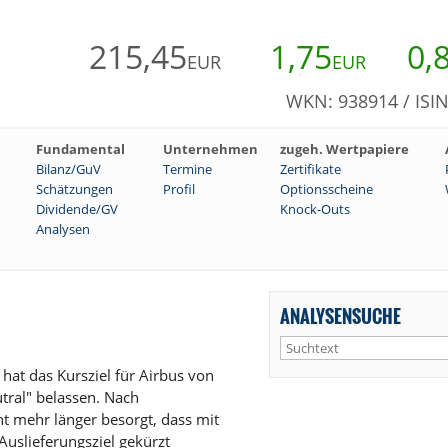
215,45
1,75
0,
EUR
EUR
WKN: 938914 / ISI
Fundamental
Unternehmen
zugeh. Wertpapiere
Bilanz/GuV
Termine
Zertifikate
Schätzungen
Profil
Optionsscheine
Dividende/GV
Knock-Outs
Analysen
ANALYSENSUCHE
at das Kursziel für Airbus von
tral" belassen. Nach
t mehr länger besorgt, dass mit
Auslieferungsziel gekürzt