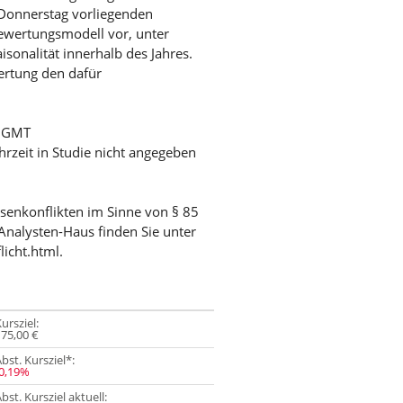
Donnerstag vorliegenden
ewertungsmodell vor, unter
sonalität innerhalb des Jahres.
ertung den dafür
/ GMT
hrzeit in Studie nicht angegeben
ssenkonflikten im Sinne von § 85
Analysten-Haus finden Sie unter
licht.html.
ursziel:
175,00 €
bst. Kursziel*:
-0,19%
bst. Kursziel aktuell: