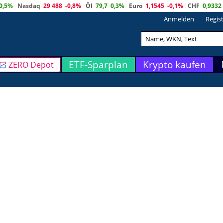
0,5%
Nasdaq
29 488
-0,8%
Öl
79,7
0,3%
Euro
1,1545
-0,1%
CHF
0,9332
Anmelden
Regis
ETF-Sparplan
Krypto kaufen
ZERO Depot