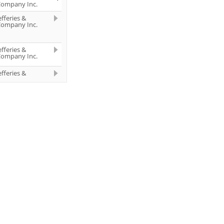
ompany Inc.
efferies &
ompany Inc.
efferies &
ompany Inc.
efferies &
ompany Inc.
oh. Berenberg,
ossler & Co.
G (Berenberg
ank)
oldman Sachs
roup Inc.
oldman Sachs
roup Inc.
oh. Berenberg,
ossler & Co.
G (Berenberg
ank)
oldman Sachs
roup Inc.