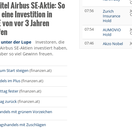
tel Airbus SE-Aktie: So
C
07:56
J
 eine Investition in
Zurich
C
Insurance
 von vor 3 Jahren
Hold
fen
07:54
J
AUMOVIO
C
Hold
 unter der Lupe
Investoren, die
07:46
J
Akzo Nobel
C
 Airbus SE-Aktien investiert haben,
Hold
über so viel Gewinn freuen.
07:44
J
Porsche vz.
G
Hold
K
B
zum Start steigen
(finanzen.at)
07:35
G
BBVA Buy
G
dels im Plus
(finanzen.at)
07:34
G
Beiersdorf
tag fester
(finanzen.at)
G
Neutral
tag zurück
(finanzen.at)
07:33
J
Basler Buy
G
K
andels mit grünem Vorzeichen
B
07:30
G
Ahold
gshandels mit Zuschlägen
G
Delhaize