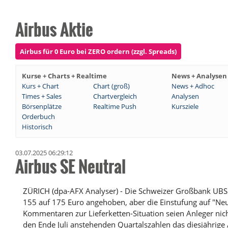
Airbus Aktie
Airbus für 0 Euro bei ZERO ordern (zzgl. Spreads)
Kurse + Charts + Realtime
News + Analysen
Kurs + Chart
Chart (groß)
News + Adhoc
Times + Sales
Chartvergleich
Analysen
Börsenplätze
Realtime Push
Kursziele
Orderbuch
Historisch
03.07.2025 06:29:12
Airbus SE Neutral
ZÜRICH (dpa-AFX Analyser) - Die Schweizer Großbank UBS h
155 auf 175 Euro angehoben, aber die Einstufung auf "Neu
Kommentaren zur Lieferketten-Situation seien Anleger nich
den Ende Juli anstehenden Quartalszahlen das diesjährige 