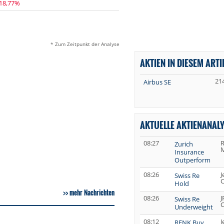
-18,77%
* Zum Zeitpunkt der Analyse
AKTIEN IN DIESEM ARTI
21
Airbus SE
AKTUELLE AKTIENANAL
08:27
R
Zurich
M
Insurance
Outperform
08:26
J
Swiss Re
C
Hold
mehr Nachrichten
08:26
J
Swiss Re
C
Underweight
08:12
J
RENK Buy