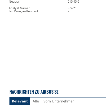
Neutral
215,45 €
Analyst Name::
KGV*:
Ian Douglas-Pennant
-
NACHRICHTEN ZU AIRBUS SE
Relevant
Alle
vom Unternehmen