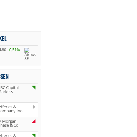
KEL
4,80
0,51%
YSEN
BC Capital
arkets
efferies &
ompany Inc.
P Morgan
hase & Co.
efferies &