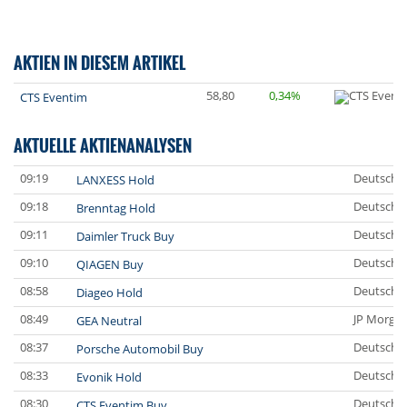
AKTIEN IN DIESEM ARTIKEL
58,80
0,34%
CTS Eventim
AKTUELLE AKTIENANALYSEN
09:19
Deutsche
LANXESS Hold
09:18
Deutsche
Brenntag Hold
09:11
Deutsche
Daimler Truck Buy
09:10
Deutsche
QIAGEN Buy
08:58
Deutsche
Diageo Hold
08:49
JP Morgan
GEA Neutral
08:37
Deutsche
Porsche Automobil Buy
08:33
Deutsche
Evonik Hold
08:30
Deutsche
CTS Eventim Buy