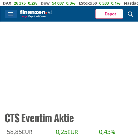
X
26 375
0,2%
Dow
54 037
0,3%
EStoxx50
6 533
0,1%
Nasdaq
29
Depot
CTS Eventim Aktie
58,85
0,25
0,43
EUR
EUR
%