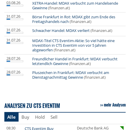
03.08.26
XETRA-Handel: MDAX verbucht zum Handelsende
Gewinne
(finanzen.at)
31.07.26
Börse Frankfurt in Rot: MDAX gibt zum Ende des
Freitagshandels nach
(finanzen.at)
31.07.26
Schwacher Handel: MDAX verliert
(finanzen.at)
31.07.26
MDAX-Titel CTS Eventim-Aktie: So viel hätte eine
Investition in CTS Eventim von vor 5 Jahren
abgeworfen
(finanzen.at)
28.07.26
Freundlicher Handel in Frankfurt: MDAX verbucht
letztendlich Gewinne
(finanzen.at)
28.07.26
Pluszeichen in Frankfurt: MDAX verbucht am
Dienstagnachmittag Gewinne
(finanzen.at)
ANALYSEN ZU CTS EVENTIM
mehr Analysen
Alle
Buy
Hold
Sell
08:30
Deutsche Bank AG
CTS Eventim Buy