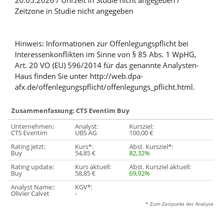
20.05.2026 / Uhrzeit in Studie nicht angegeben /
Zeitzone in Studie nicht angegeben
Hinweis: Informationen zur Offenlegungspflicht bei
Interessenkonflikten im Sinne von § 85 Abs. 1 WpHG,
Art. 20 VO (EU) 596/2014 für das genannte Analysten-
Haus finden Sie unter http://web.dpa-
afx.de/offenlegungspflicht/offenlegungs_pflicht.html.
Zusammenfassung: CTS Eventim Buy
Unternehmen:
Analyst:
Kursziel:
CTS Eventim
UBS AG
100,00 €
Rating jetzt:
Kurs*:
Abst. Kursziel*:
Buy
54,85 €
82,32%
Rating update:
Kurs aktuell:
Abst. Kursziel aktuell:
Buy
58,85 €
69,92%
Analyst Name::
KGV*:
Olivier Calvet
-
* Zum Zeitpunkt der Analyse