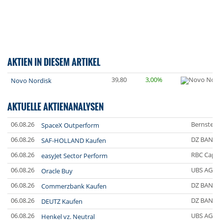
AKTIEN IN DIESEM ARTIKEL
39,80
3,00%
Novo Nordisk
AKTUELLE AKTIENANALYSEN
06.08.26
Bernstein
SpaceX Outperform
06.08.26
DZ BANK
SAF-HOLLAND Kaufen
06.08.26
RBC Capit
easyJet Sector Perform
06.08.26
UBS AG
Oracle Buy
06.08.26
DZ BANK
Commerzbank Kaufen
06.08.26
DZ BANK
DEUTZ Kaufen
06.08.26
UBS AG
Henkel vz. Neutral