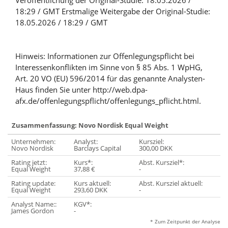
Veröffentlichung der Original-Studie: 18.05.2026 /
18:29 / GMT Erstmalige Weitergabe der Original-Studie:
18.05.2026 / 18:29 / GMT
Hinweis: Informationen zur Offenlegungspflicht bei
Interessenkonflikten im Sinne von § 85 Abs. 1 WpHG,
Art. 20 VO (EU) 596/2014 für das genannte Analysten-
Haus finden Sie unter http://web.dpa-
afx.de/offenlegungspflicht/offenlegungs_pflicht.html.
Zusammenfassung: Novo Nordisk Equal Weight
Unternehmen:
Analyst:
Kursziel:
Novo Nordisk
Barclays Capital
300,00 DKK
Rating jetzt:
Kurs*:
Abst. Kursziel*:
Equal Weight
37,88 €
-
Rating update:
Kurs aktuell:
Abst. Kursziel aktuell:
Equal Weight
293,60 DKK
-
Analyst Name::
KGV*:
James Gordon
-
* Zum Zeitpunkt der Analyse