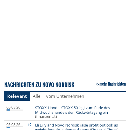
NACHRICHTEN ZU NOVO NORDISK
mehr Nachrichten
Relevant
Alle
vom Unternehmen
05.08.26
STOXX-Handel STOXX 50 legt zum Ende des
Mittwochshandels den Rückwärtsgang ein
(finanzen.at)
05.08.26
Eli Lilly and Novo Nordisk raise profit outlook as
weight-loss drug demand soars
(
Financial Times
)