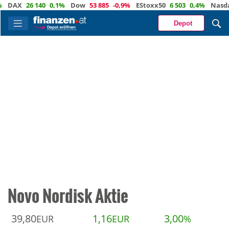
AX
26 140
0,1%
Dow
53 885
-0,9%
EStoxx50
6 503
0,4%
Nasdaq
2
Depot
Novo Nordisk Aktie
39,80
1,16
3,00
EUR
EUR
%