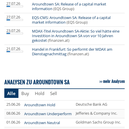
27.07.26
Aroundtown SA: Release of a capital market
information
(EQS Group)
27.07.26
EQS-CMS: Aroundtown SA: Release of a capital
market information
(EQS Group)
23.07.26
MDAX-Titel Aroundtown SA-Aktie: So viel hätte eine
Investition in Aroundtown SA von vor 10 Jahren
gekostet
(finanzen.at)
21.07.26
Handel in Frankfurt: So performt der MDAX am
Dienstagnachmittag
(finanzen.at)
ANALYSEN ZU AROUNDTOWN SA
mehr Analysen
Alle
Buy
Hold
Sell
25.06.26
Deutsche Bank AG
Aroundtown Hold
08.06.26
Jefferies & Company Inc.
Aroundtown Underperform
01.06.26
Goldman Sachs Group Inc.
Aroundtown Neutral