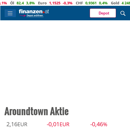
Öl
82,4
3,8%
Euro
1,1525
-0,3%
CHF
0,9361
0,4%
Gold
4 248
0,
Depot
Aroundtown Aktie
2,16
-0,01
-0,46
EUR
EUR
%