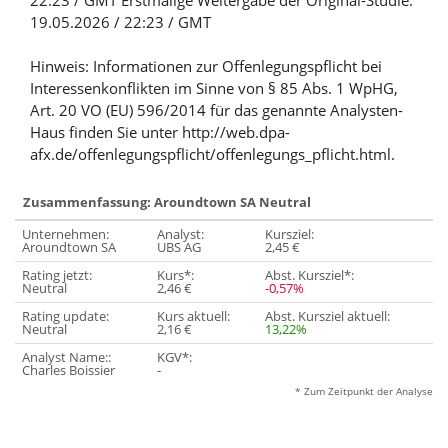
22:23 / GMT Erstmalige Weitergabe der Original-Studie:
19.05.2026 / 22:23 / GMT
Hinweis: Informationen zur Offenlegungspflicht bei
Interessenkonflikten im Sinne von § 85 Abs. 1 WpHG,
Art. 20 VO (EU) 596/2014 für das genannte Analysten-
Haus finden Sie unter http://web.dpa-
afx.de/offenlegungspflicht/offenlegungs_pflicht.html.
Zusammenfassung: Aroundtown SA Neutral
Unternehmen:
Analyst:
Kursziel:
Aroundtown SA
UBS AG
2,45 €
Rating jetzt:
Kurs*:
Abst. Kursziel*:
Neutral
2,46 €
-0,57%
Rating update:
Kurs aktuell:
Abst. Kursziel aktuell:
Neutral
2,16 €
13,22%
Analyst Name::
KGV*:
Charles Boissier
-
* Zum Zeitpunkt der Analyse