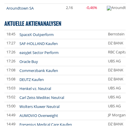
2,16
-0,46%
Aroundtown SA
AKTUELLE AKTIENANALYSEN
18:45
Bernstein Re
SpaceX Outperform
17:27
DZ BANK
SAF-HOLLAND Kaufen
17:26
RBC Capital 
easyJet Sector Perform
17:26
UBS AG
Oracle Buy
17:08
DZ BANK
Commerzbank Kaufen
15:08
DZ BANK
DEUTZ Kaufen
15:03
UBS AG
Henkel vz. Neutral
15:02
UBS AG
Carl Zeiss Meditec Neutral
15:00
UBS AG
Wolters Kluwer Neutral
14:49
JP Morgan C
AUMOVIO Overweight
14:49
DZ BANK
Fresenius Medical Care Kaufen