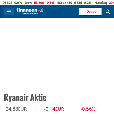
 324
0,0%
Dow
53 896
-0,3%
EStoxx50
6 536
0,2%
Nasdaq
29 667
Depot
Ryanair Aktie
24,88
-0,14
-0,56
EUR
EUR
%