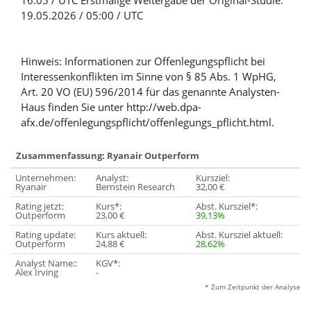
16:05 / UTC Erstmalige Weitergabe der Original-Studie:
19.05.2026 / 05:00 / UTC
Hinweis: Informationen zur Offenlegungspflicht bei
Interessenkonflikten im Sinne von § 85 Abs. 1 WpHG,
Art. 20 VO (EU) 596/2014 für das genannte Analysten-
Haus finden Sie unter http://web.dpa-
afx.de/offenlegungspflicht/offenlegungs_pflicht.html.
Zusammenfassung: Ryanair Outperform
Unternehmen:
Analyst:
Kursziel:
Ryanair
Bernstein Research
32,00 €
Rating jetzt:
Kurs*:
Abst. Kursziel*:
Outperform
23,00 €
39,13%
Rating update:
Kurs aktuell:
Abst. Kursziel aktuell:
Outperform
24,88 €
28,62%
Analyst Name::
KGV*:
Alex Irving
-
* Zum Zeitpunkt der Analyse