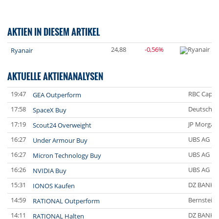
AKTIEN IN DIESEM ARTIKEL
24,88
-0,56%
Ryanair
AKTUELLE AKTIENANALYSEN
19:47
RBC Capit
GEA Outperform
17:58
Deutsche 
SpaceX Buy
17:19
JP Morgan
Scout24 Overweight
16:27
UBS AG
Under Armour Buy
16:27
UBS AG
Micron Technology Buy
16:26
UBS AG
NVIDIA Buy
15:31
DZ BANK
IONOS Kaufen
14:59
Bernstein
RATIONAL Outperform
14:11
DZ BANK
RATIONAL Halten