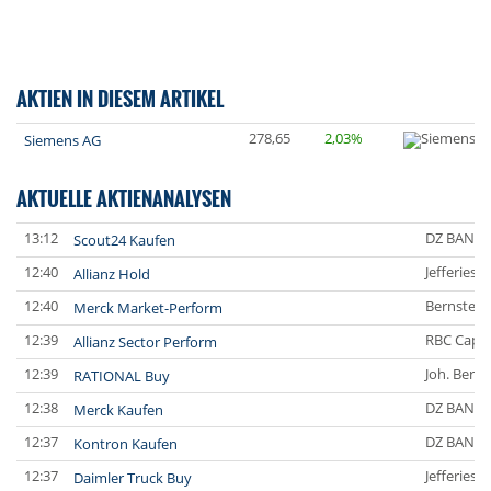
AKTIEN IN DIESEM ARTIKEL
278,65
2,03%
Siemens AG
AKTUELLE AKTIENANALYSEN
13:12
DZ BANK
Scout24 Kaufen
12:40
Jefferies 
Allianz Hold
12:40
Bernstein
Merck Market-Perform
12:39
RBC Capit
Allianz Sector Perform
12:39
Joh. Bere
RATIONAL Buy
12:38
DZ BANK
Merck Kaufen
12:37
DZ BANK
Kontron Kaufen
12:37
Jefferies 
Daimler Truck Buy