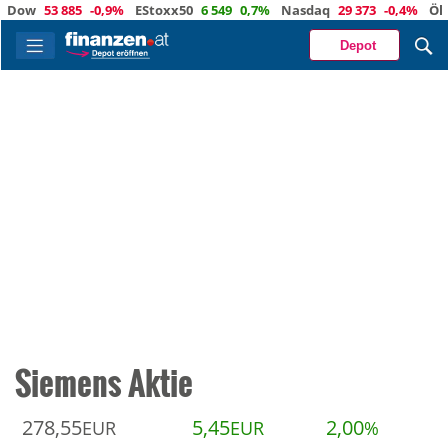
w
53 885
-0,9%
EStoxx50
6 549
0,7%
Nasdaq
29 373
-0,4%
Öl
82,0
Depot
Siemens Aktie
278,55
5,45
2,00
EUR
EUR
%