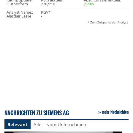
Rating update:
Kurs aktuell:
Abst. Kursziel aktuell:
Outperform
278,55 €
7,70%
Analyst Name::
KGV*:
Alasdair Leslie
-
* Zum Zeitpunkt der Analyse
NACHRICHTEN ZU SIEMENS AG
mehr Nachrichten
Relevant
Alle
vom Unternehmen