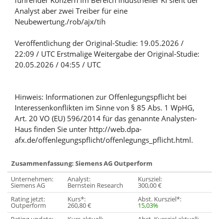
führender Konzern im Bereich industrieller KI sieht der
Analyst aber zwei Treiber für eine
Neubewertung./rob/ajx/tih
Veröffentlichung der Original-Studie: 19.05.2026 /
22:09 / UTC Erstmalige Weitergabe der Original-Studie:
20.05.2026 / 04:55 / UTC
Hinweis: Informationen zur Offenlegungspflicht bei
Interessenkonflikten im Sinne von § 85 Abs. 1 WpHG,
Art. 20 VO (EU) 596/2014 für das genannte Analysten-
Haus finden Sie unter http://web.dpa-
afx.de/offenlegungspflicht/offenlegungs_pflicht.html.
Zusammenfassung: Siemens AG Outperform
Unternehmen:
Analyst:
Kursziel:
Siemens AG
Bernstein Research
300,00 €
Rating jetzt:
Kurs*:
Abst. Kursziel*:
Outperform
260,80 €
15,03%