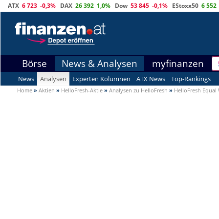
ATX
6 723
-0,3%
DAX
26 392
1,0%
Dow
53 845
-0,1%
EStoxx50
6 552
Börse
News & Analysen
myfinanzen
News
Analysen
Experten Kolumnen
ATX News
Top-Rankings
Home
»
Aktien
»
HelloFresh-Aktie
»
Analysen zu HelloFresh
»
HelloFresh Equal