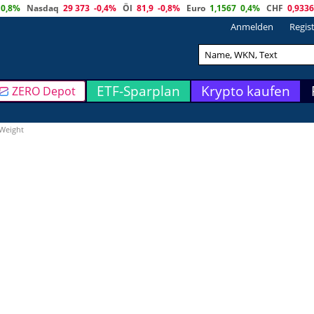
0,8%
Nasdaq
29 373
-0,4%
Öl
81,9
-0,8%
Euro
1,1567
0,4%
CHF
0,9336
Anmelden
Regis
ETF-Sparplan
Krypto kaufen
ZERO Depot
 Weight