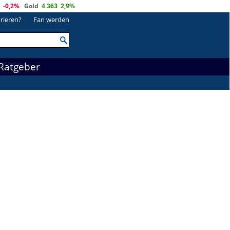
-0,2%
Gold
4 363
2,9%
trieren?
Fan werden
Ratgeber