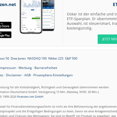
zen.net
E
12:16
Henkel vz. Sell
Oskar ist der einfache und i
ETF-Sparplan. Er übernimmt 
Auswahl, ist steuersmart, t
11:52
KSB Buy
kostengünstig.
11:52
Kontron Buy
JETZT ME
11:52
Siemens
Healthineers
Kaufen
oxx 50
Dow Jones
NASDAQ 100
Nikkei 225
S&P 500
11:51
PVA TePla Buy
Impressum
-
Werbung
-
Barrierefreiheit
tz
-
Disclaimer
-
AGB
-
Privatsphäre-Einstellungen
11:50
Commerzbank Buy
eistung für die Vollständigkeit, Richtigkeit und Genauigkeit übernommen werden.
ormation Deutschland GmbH. Verzögerung 15 Min. (Nasdaq, NYSE: 20 Min.).
© 1999-2026
finanzen.net GmbH
11:50
1&1 Buy
talt für Finanzdienstleistungsaufsicht ist nicht als ihre Befürwortung der angebotene
11:49
LANXESS Neutral
isprospekt und die Endgültigen Bedingungen zu lesen, bevor sie eine Anlageentscheid
siken und Chancen des Wertpapiers. Sie sind im Begriff, ein Produkt zu erwerben, das n