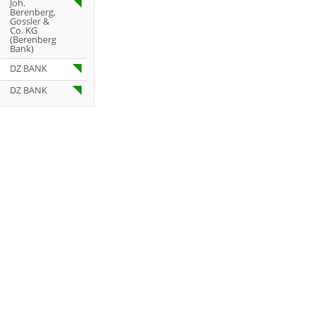
Joh.
Berenberg,
Gossler &
Co. KG
(Berenberg
Bank)
DZ BANK
DZ BANK
Jefferies &
Company
Inc.
Jefferies &
Company
Inc.
UBS AG
UBS AG
UBS AG
Deutsche
Bank AG