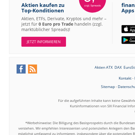
Aktien kaufen zu
finan
Top-Konditionen
Apps
Aktien, ETFs, Derivate, Kryptos und mehr –
jetzt für
0 Euro pro Trade
handeln (zzgl.
marktüblicher Spreads)!
JETZT INFORMIEREN
Aktien ATX
DAX
EuroSt
Kontakt
-
Sitemap
-
Datenschu
Für die aufgeführten Inhalte kann keine Gewährl
Kursinformationen von SIX Financial Inf
*Werbehinweise: Die Billigung des Basisprospekts durch die Bundesans
verstehen. Wir empfehlen Interessenten und potenziellen Anlegern den Bas
möglichst umfassend zu informieren, insbesondere über die potenziellen Ri