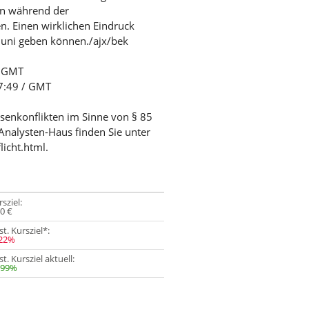
Ton während der
n. Einen wirklichen Eindruck
Juni geben können./ajx/bek
/ GMT
07:49 / GMT
ssenkonflikten im Sinne von § 85
Analysten-Haus finden Sie unter
licht.html.
sziel:
40 €
t. Kursziel*:
,22%
t. Kursziel aktuell:
,99%