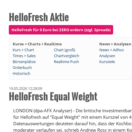
HelloFresh Aktie
HelloFresh für 0 Euro bei ZERO ordern (zzgl. Spreads)
Kurse + Charts + Realtime
News + Analysen
Kurs + Chart
Chart (groß)
News + Adhoc
Times + Sales
Chartvergleich
Analysen
Börsenplätze
Realtime Push
Kursziele
Orderbuch
Historisch
19.05.2026 12:28:09
HelloFresh Equal Weight
LONDON (dpa-AFX Analyser) - Die britische Investmentbank
für Hellofresh auf "Equal Weight" mit einem Kursziel von 4
Datenauswertungen deuteten darauf hin, dass der Kochbo
moderater verlaufen sei, schrieb Andrew Ross in einem K