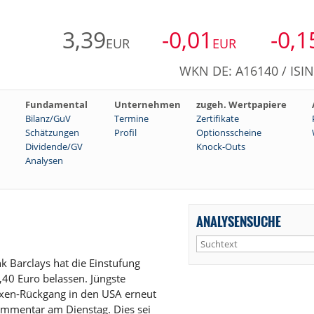
3,39
-0,01
-0,1
EUR
EUR
WKN DE: A16140 / ISI
Fundamental
Unternehmen
zugeh. Wertpapiere
Bilanz/GuV
Termine
Zertifikate
Schätzungen
Profil
Optionsscheine
Dividende/GV
Knock-Outs
Analysen
ANALYSENSUCHE
 Barclays hat die Einstufung
,40 Euro belassen. Jüngste
xen-Rückgang in den USA erneut
ommentar am Dienstag. Dies sei