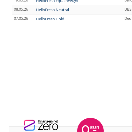
19.05.26
Barc
HelloFresh Equal Weight
08.05.26
UBS
HelloFresh Neutral
07.05.26
Deu
HelloFresh Hold