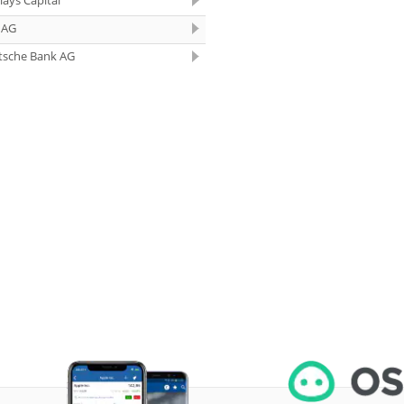
lays Capital
12:26
United Internet
Buy
 AG
12:26
Scout24 Buy
tsche Bank AG
12:25
Rheinmetall Buy
12:23
IONOS Buy
12:22
Aurubis Hold
12:20
Deutsche Bank
Neutral
12:19
ING Group Buy
12:18
DHL Group Neutral
12:17
Infineon Buy
12:17
Scout24 Buy