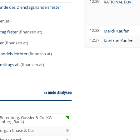
12:39
RATIONAL Buy
 Ende des Dienstagshandels fester
en.at)
12:38
Merck Kaufen
tag fester
(finanzen.at)
12:37
Kontron Kaufen
er
(finanzen.at)
12:37
Daimler Truck Buy
andels leichter
(finanzen.at)
mittags ab
(finanzen.at)
12:29
Airbus Hold
12:28
Münchener
Rückversicherungs-
mehr Analysen
Gesellschaft
Neutral
12:28
IONOS Neutral
 Berenberg, Gossler & Co. KG
12:27
Allianz Neutral
enberg Bank)
12:27
Carl Zeiss Meditec
organ Chase & Co.
Hold