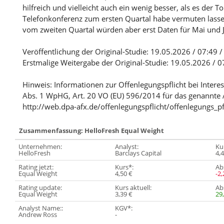
hilfreich und vielleicht auch ein wenig besser, als es der 
Telefonkonferenz zum ersten Quartal habe vermuten lasse
vom zweiten Quartal würden aber erst Daten für Mai und 
Veröffentlichung der Original-Studie: 19.05.2026 / 07:49 
Erstmalige Weitergabe der Original-Studie: 19.05.2026 / 
Hinweis: Informationen zur Offenlegungspflicht bei Intere
Abs. 1 WpHG, Art. 20 VO (EU) 596/2014 für das genannte 
http://web.dpa-afx.de/offenlegungspflicht/offenlegungs_pf
Zusammenfassung: HelloFresh Equal Weight
Unternehmen:
Analyst:
Kur
HelloFresh
Barclays Capital
4,
Rating jetzt:
Kurs*:
Abs
Equal Weight
4,50 €
-2
Rating update:
Kurs aktuell:
Abs
Equal Weight
3,39 €
29
Analyst Name::
KGV*:
Andrew Ross
-