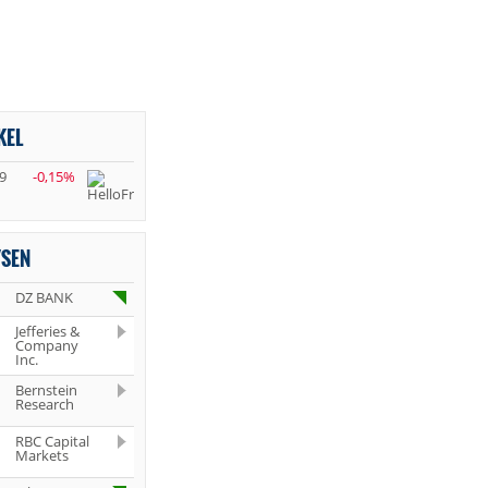
KEL
9
-0,15%
YSEN
DZ BANK
Jefferies &
Company
Inc.
Bernstein
Research
RBC Capital
Markets