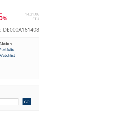
5
14:31:06
%
STU
N: DE000A161408
Aktion
Portfolio
Watchlist
GO