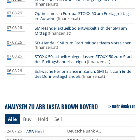
(finanzen.at)
07.08.26
Optimismus in Europa: STOXX 50 am Freitagmittag
im Aufwind
(finanzen.at)
07.08.26
SMI-Handel aktuell: So entwickelt sich der SMI am
Mittag
(finanzen.at)
07.08.26
SIX-Handel: SMI zum Start mit positivem Vorzeichen
(finanzen.at)
07.08.26
STOXX 50 aktuell: Anleger lassen STOXX 50 zum Start
des Freitagshandels steigen
(finanzen.at)
06.08.26
Schwache Performance in Zürich: SMI fällt zum Ende
des Donnerstagshandels
(finanzen.at)
ANALYSEN ZU ABB (ASEA BROWN BOVERI)
mehr Analysen
Alle
Buy
Hold
Sell
24.07.26
Deutsche Bank AG
ABB Hold