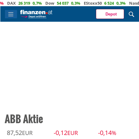
DAX
26 319
0,7%
Dow
54 037
0,3%
EStoxx50
6 524
0,3%
Nasdaq
2
Depot
ABB Aktie
87,52
-0,12
-0,14
EUR
EUR
%