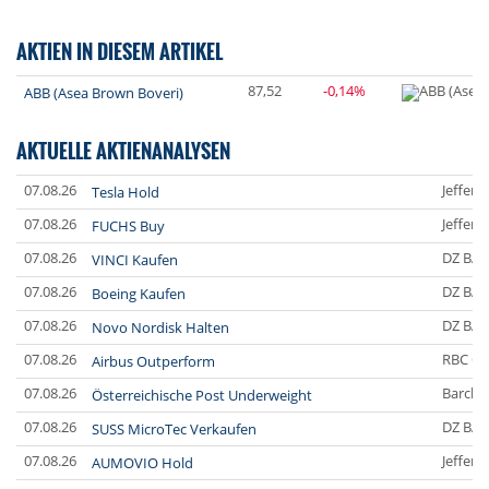
AKTIEN IN DIESEM ARTIKEL
87,52
-0,14%
ABB (Asea Brown Boveri)
AKTUELLE AKTIENANALYSEN
07.08.26
Jefferi
Tesla Hold
07.08.26
Jefferi
FUCHS Buy
07.08.26
DZ BA
VINCI Kaufen
07.08.26
DZ BA
Boeing Kaufen
07.08.26
DZ BA
Novo Nordisk Halten
07.08.26
RBC Ca
Airbus Outperform
07.08.26
Barclay
Österreichische Post Underweight
07.08.26
DZ BA
SUSS MicroTec Verkaufen
07.08.26
Jefferi
AUMOVIO Hold