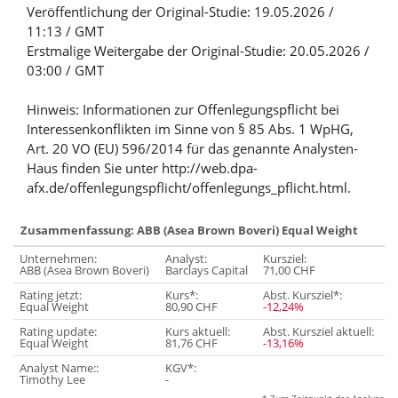
Veröffentlichung der Original-Studie: 19.05.2026 /
11:13 / GMT
Erstmalige Weitergabe der Original-Studie: 20.05.2026 /
03:00 / GMT
Hinweis: Informationen zur Offenlegungspflicht bei
Interessenkonflikten im Sinne von § 85 Abs. 1 WpHG,
Art. 20 VO (EU) 596/2014 für das genannte Analysten-
Haus finden Sie unter http://web.dpa-
afx.de/offenlegungspflicht/offenlegungs_pflicht.html.
Zusammenfassung: ABB (Asea Brown Boveri) Equal Weight
Unternehmen:
Analyst:
Kursziel:
ABB (Asea Brown Boveri)
Barclays Capital
71,00 CHF
Rating jetzt:
Kurs*:
Abst. Kursziel*:
Equal Weight
80,90 CHF
-12,24%
Rating update:
Kurs aktuell:
Abst. Kursziel aktuell:
Equal Weight
81,76 CHF
-13,16%
Analyst Name::
KGV*:
Timothy Lee
-