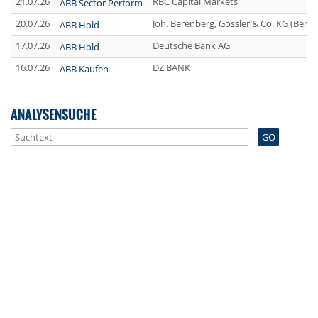
21.07.26
RBC Capital Markets
ABB Sector Perform
20.07.26
Joh. Berenberg, Gossler & Co. KG (Bere
ABB Hold
17.07.26
Deutsche Bank AG
ABB Hold
16.07.26
DZ BANK
ABB Kaufen
ANALYSENSUCHE
GO