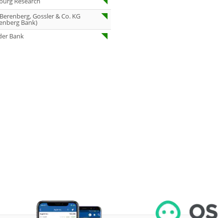
burg Research
Equal Weight
 Berenberg, Gossler & Co. KG
13:54
RENK Kaufen
enberg Bank)
13:52
SGL Carbon Hold
der Bank
13:12
Scout24 Kaufen
12:40
Allianz Hold
12:40
Merck Market-
Perform
12:39
Allianz Sector
Perform
12:39
RATIONAL Buy
12:38
Merck Kaufen
12:37
Kontron Kaufen