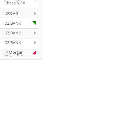
Chase & Co.
UBS AG
DZ BANK
DZ BANK
DZ BANK
JP Morgan
Chase & Co.
Barclays
Capital
Barclays
Capital
Barclays
Capital
Barclays
Capital
Barclays
Capital
Barclays