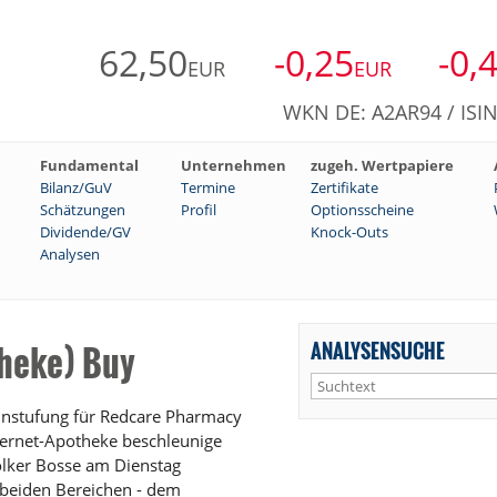
62,50
-0,25
-0,
EUR
EUR
WKN DE: A2AR94 / ISI
Fundamental
Unternehmen
zugeh. Wertpapiere
Bilanz/GuV
Termine
Zertifikate
Schätzungen
Profil
Optionsscheine
Dividende/GV
Knock-Outs
Analysen
ANALYSENSUCHE
heke) Buy
instufung für Redcare Pharmacy
nternet-Apotheke beschleunige
Volker Bosse am Dienstag
beiden Bereichen - dem