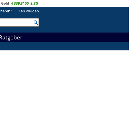
Gold
4 339,8100
2,3%
trieren?
Fan werden
Ratgeber