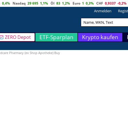
8
0,4%
Nasdaq
29 695
1,1%
Öl
83
1,2%
Euro
1
0,3%
CHF
0,9337
-0,2%
Anmelden
Regis
ETF-Sparplan
Krypto kaufen
ZERO Depot
dcare Pharmacy (ex Shop Apotheke) Buy