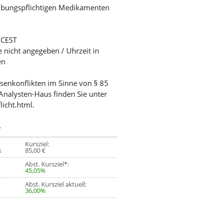
eibungspflichtigen Medikamenten
 CEST
e nicht angegeben / Uhrzeit in
en
ssenkonflikten im Sinne von § 85
Analysten-Haus finden Sie unter
licht.html.
y
Kursziel:
k
85,00 €
Abst. Kursziel*:
45,05%
:
Abst. Kursziel aktuell:
36,00%