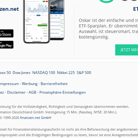
12:37
Daimler Truck Buy
zen.net
E
12:29
Airbus Hold
Oskar ist der einfache und i
ETF-Sparplan. Er übernimmt 
Auswahl, ist steuersmart, t
12:28
Münchener
kostengünstig.
Rückversicherungs-
Gesellschaft
JETZT ME
Neutral
12:28
IONOS Neutral
12:27
Allianz Neutral
oxx 50
Dow Jones
NASDAQ 100
Nikkei 225
S&P 500
12:27
Carl Zeiss Meditec
Impressum
-
Werbung
-
Barrierefreiheit
Hold
tz
-
Disclaimer
-
AGB
-
Privatsphäre-Einstellungen
12:26
United Internet
Buy
eistung für die Vollständigkeit, Richtigkeit und Genauigkeit übernommen werden.
12:26
Scout24 Buy
ormation Deutschland GmbH. Verzögerung 15 Min. (Nasdaq, NYSE: 20 Min.).
© 1999-2026
finanzen.net GmbH
12:25
Rheinmetall Buy
talt für Finanzdienstleistungsaufsicht ist nicht als ihre Befürwortung der angebotene
12:23
IONOS Buy
isprospekt und die Endgültigen Bedingungen zu lesen, bevor sie eine Anlageentscheid