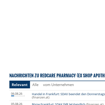
NACHRICHTEN ZU REDCARE PHARMACY (EX SHOP APOTH
Relevant
Alle
vom Unternehmen
06.08.26
Handel in Frankfurt: SDAX beendet den Donnerstag
(finanzen.at)
05.08.26
Börse Frankfurt: SDAX fällt letztendlich
(finanzen.at)