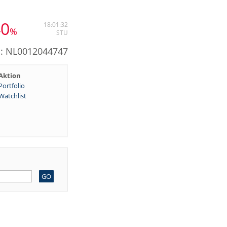
40
18:01:32
%
STU
N: NL0012044747
Aktion
Portfolio
Watchlist
GO