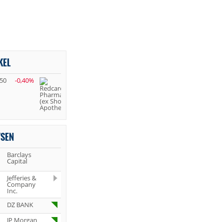
KEL
,50
-0,40%
YSEN
Barclays
Capital
Jefferies &
Company
Inc.
DZ BANK
JP Morgan