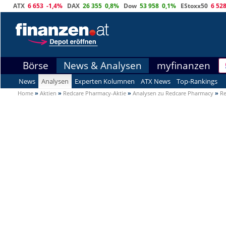
ATX
6 653
-1,4%
DAX
26 355
0,8%
Dow
53 958
0,1%
EStoxx50
6 52
Börse
News & Analysen
myfinanzen
News
Analysen
Experten Kolumnen
ATX News
Top-Rankings
Home
»
Aktien
»
Redcare Pharmacy-Aktie
»
Analysen zu Redcare Pharmacy
»
Re