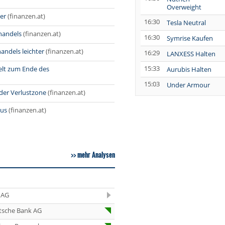
Overweight
er
(finanzen.at)
16:30
Tesla Neutral
handels
(finanzen.at)
16:30
Symrise Kaufen
andels leichter
(finanzen.at)
16:29
LANXESS Halten
15:33
elt zum Ende des
Aurubis Halten
15:03
Under Armour
der Verlustzone
(finanzen.at)
Underweight
14:12
IONOS Overweight
nus
(finanzen.at)
14:04
Springer Nature
Overweight
14:04
Henkel vz. Equal
mehr Analysen
Weight
14:02
Fraport Equal
Weight
 AG
14:00
Diageo Overweight
tsche Bank AG
13:57
Ahold Delhaize