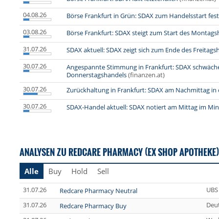
04.08.26
Börse Frankfurt in Grün: SDAX zum Handelsstart fest
03.08.26
Börse Frankfurt: SDAX steigt zum Start des Montags
31.07.26
SDAX aktuell: SDAX zeigt sich zum Ende des Freitagsh
30.07.26
Angespannte Stimmung in Frankfurt: SDAX schwäch
Donnerstagshandels
(finanzen.at)
30.07.26
Zurückhaltung in Frankfurt: SDAX am Nachmittag in 
30.07.26
SDAX-Handel aktuell: SDAX notiert am Mittag im Mi
ANALYSEN ZU REDCARE PHARMACY (EX SHOP APOTHEKE)
Alle
Buy
Hold
Sell
31.07.26
UBS
Redcare Pharmacy Neutral
31.07.26
Deu
Redcare Pharmacy Buy