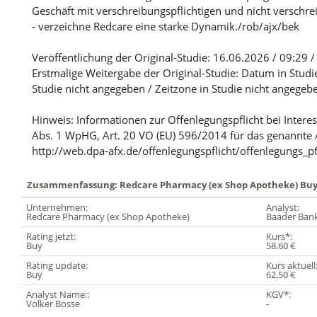
Geschäft mit verschreibungspflichtigen und nicht verschr
- verzeichne Redcare eine starke Dynamik./rob/ajx/bek
Veröffentlichung der Original-Studie: 16.06.2026 / 09:29 /
Erstmalige Weitergabe der Original-Studie: Datum in Studi
Studie nicht angegeben / Zeitzone in Studie nicht angegeb
Hinweis: Informationen zur Offenlegungspflicht bei Intere
Abs. 1 WpHG, Art. 20 VO (EU) 596/2014 für das genannte 
http://web.dpa-afx.de/offenlegungspflicht/offenlegungs_pf
Zusammenfassung: Redcare Pharmacy (ex Shop Apotheke) Bu
Unternehmen:
Analyst:
Redcare Pharmacy (ex Shop Apotheke)
Baader Ban
Rating jetzt:
Kurs*:
Buy
58,60 €
Rating update:
Kurs aktuell
Buy
62,50 €
Analyst Name::
KGV*:
Volker Bosse
-