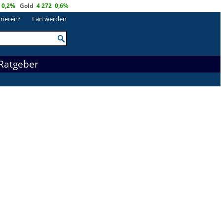
0,2%
Gold
4 272
0,6%
trieren?
Fan werden
Ratgeber