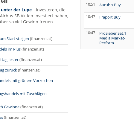
10:51
Aurubis Buy
 unter der Lupe
Investoren, die
 Airbus SE-Aktien investiert haben,
10:47
Fraport Buy
über so viel Gewinn freuen.
10:47
ProSiebenSat.1
Media Market-
zum Start steigen
(finanzen.at)
Perform
dels im Plus
(finanzen.at)
10:45
Siemens Energy
Buy
tag fester
(finanzen.at)
10:44
Infineon Buy
tag zurück
(finanzen.at)
10:44
Lenzing neutral
andels mit grünem Vorzeichen
10:44
Verbund Sell
gshandels mit Zuschlägen
10:43
Deutsche
Beteiligungs Buy
ich Gewinne
(finanzen.at)
10:40
Siemens
us
(finanzen.at)
Outperform
10:01
Rheinmetall Buy