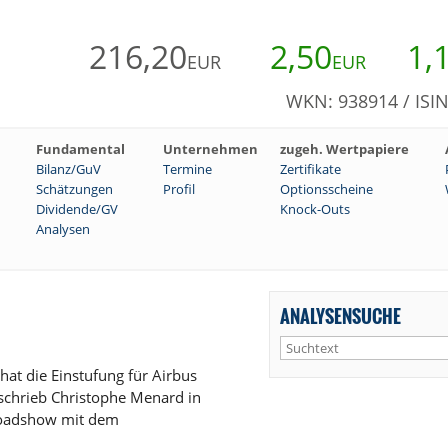
216,20
2,50
1,
EUR
EUR
WKN: 938914 / ISI
Fundamental
Unternehmen
zugeh. Wertpapiere
Bilanz/GuV
Termine
Zertifikate
Schätzungen
Profil
Optionsscheine
Dividende/GV
Knock-Outs
Analysen
ANALYSENSUCHE
at die Einstufung für Airbus
 schrieb Christophe Menard in
Roadshow mit dem