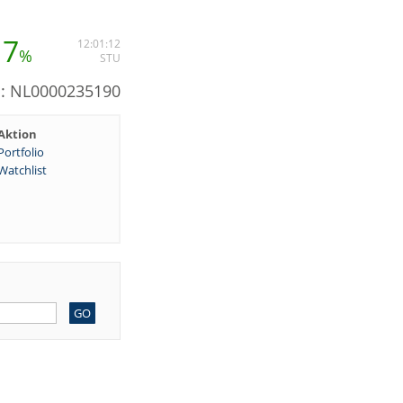
17
12:01:12
%
STU
N: NL0000235190
Aktion
Portfolio
Watchlist
GO