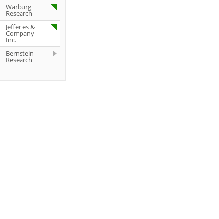
Warburg
Research
Jefferies &
Company
Inc.
Bernstein
Research
Deutsche
Bank AG
Deutsche
Bank AG
Deutsche
Bank AG
UBS AG
Jefferies &
Company
Inc.
Bernstein
Research
Jefferies &
Company