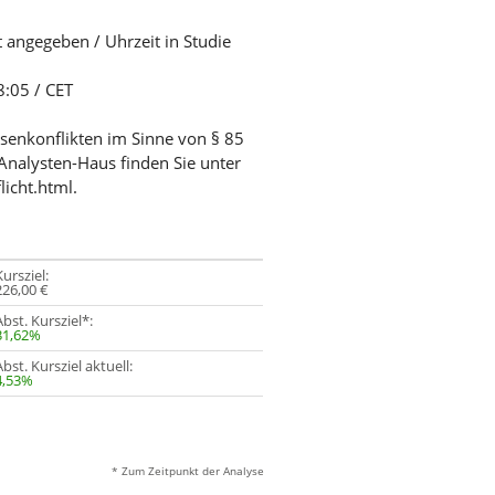
t angegeben / Uhrzeit in Studie
8:05 / CET
ssenkonflikten im Sinne von § 85
Analysten-Haus finden Sie unter
licht.html.
Kursziel:
226,00 €
Abst. Kursziel*:
31,62%
Abst. Kursziel aktuell:
4,53%
* Zum Zeitpunkt der Analyse