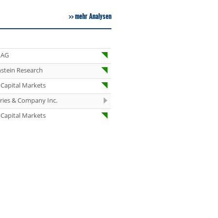
mehr Analysen
09:52
Fraport Hold
09:51
Novo Nordisk
Neutral
 AG
09:50
DHL Group
stein Research
Overweight
Capital Markets
09:50
Siemens Hold
eries & Company Inc.
09:50
Fresenius
Capital Markets
Overweight
09:49
Fresenius Medical
Care Equal Weight
09:49
Michelin Equal
Weight
09:48
Novo Nordisk
Equal Weight
09:47
PVA TePla Buy