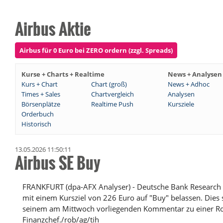
Airbus Aktie
Airbus für 0 Euro bei ZERO ordern (zzgl. Spreads)
Kurse + Charts + Realtime
News + Analysen
Kurs + Chart
Chart (groß)
News + Adhoc
Times + Sales
Chartvergleich
Analysen
Börsenplätze
Realtime Push
Kursziele
Orderbuch
Historisch
13.05.2026 11:50:11
Airbus SE Buy
FRANKFURT (dpa-AFX Analyser) - Deutsche Bank Research h
mit einem Kursziel von 226 Euro auf "Buy" belassen. Dies
seinem am Mittwoch vorliegenden Kommentar zu einer 
Finanzchef./rob/ag/tih