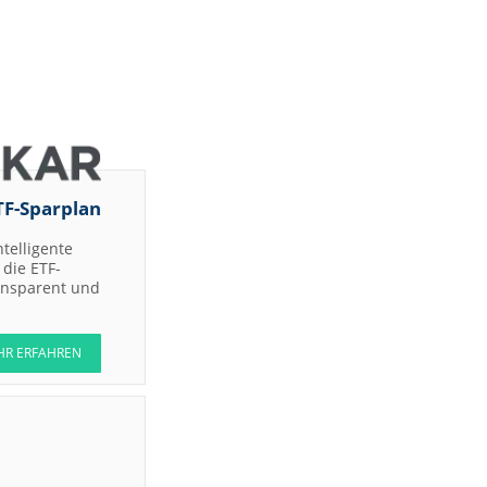
RBC Capital
Markets
UBS AG
Jefferies &
Company
Inc.
JP Morgan
Chase & Co.
TF-Sparplan
JP Morgan
Chase & Co.
ntelligente
JP Morgan
die ETF-
Chase & Co.
ransparent und
Warburg
Research
JP Morgan
HR ERFAHREN
Chase & Co.
Jefferies &
Company
Inc.
RBC Capital
Markets