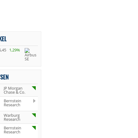
KEL
6,45
1,29%
YSEN
JP Morgan
Chase & Co.
Bernstein
Research
Warburg
Research
Bernstein
Research