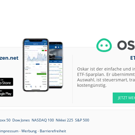
09:44
Swiss Re
Underperform
09:43
Scout24 Buy
09:40
SGL Carbon Hold
09:39
Carl Zeiss Meditec
Underweight
zen.net
E
09:32
Fraport
Overweight
Oskar ist der einfache und i
09:32
RENK Overweight
ETF-Sparplan. Er übernimmt 
Auswahl, ist steuersmart, t
kostengünstig.
09:31
Basler Buy
09:12
JETZT ME
Rheinmetall
Neutral
09:11
Kontron Buy
oxx 50
Dow Jones
NASDAQ 100
Nikkei 225
S&P 500
09:09
Carl Zeiss Meditec
Impressum
-
Werbung
-
Barrierefreiheit
Sector Perform