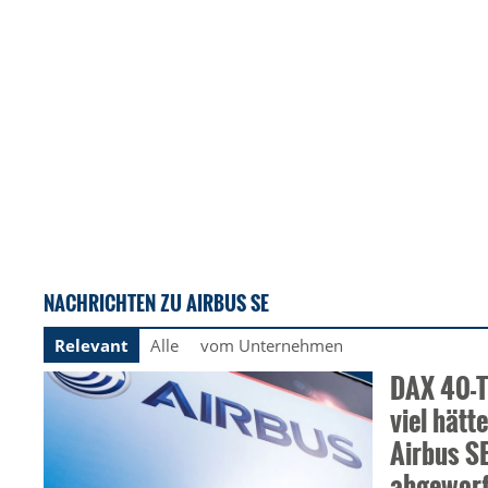
NACHRICHTEN ZU AIRBUS SE
Relevant
Alle
vom Unternehmen
DAX 40-Ti
viel hätte
Airbus SE
abgewor