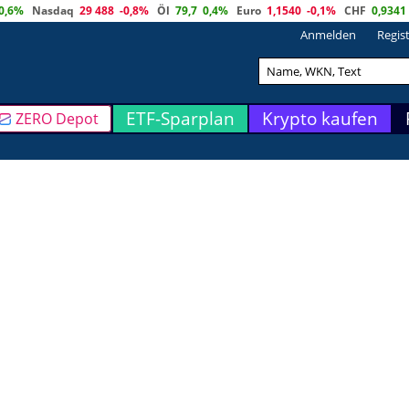
0,6%
Nasdaq
29 488
-0,8%
Öl
79,7
0,4%
Euro
1,1540
-0,1%
CHF
0,9341
Anmelden
Regis
ETF-Sparplan
Krypto kaufen
ZERO Depot