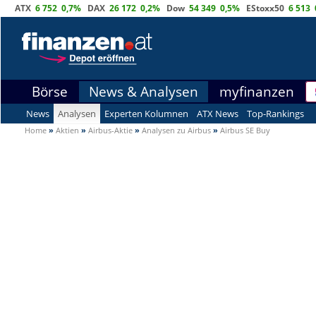
ATX
6 752
0,7%
DAX
26 172
0,2%
Dow
54 349
0,5%
EStoxx50
6 513
Börse
News & Analysen
myfinanzen
News
Analysen
Experten Kolumnen
ATX News
Top-Rankings
Home
»
Aktien
»
Airbus-Aktie
»
Analysen zu Airbus
»
Airbus SE Buy