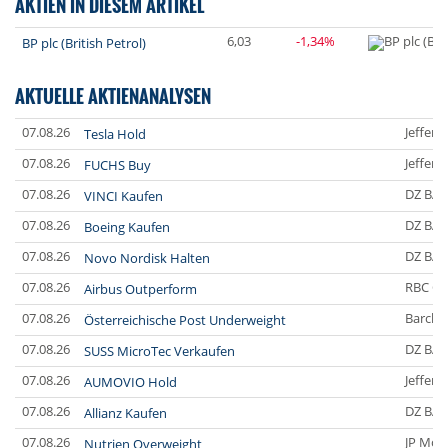
AKTIEN IN DIESEM ARTIKEL
6,03
-1,34%
BP plc (British Petrol)
AKTUELLE AKTIENANALYSEN
07.08.26
Jefferi
Tesla Hold
07.08.26
Jefferi
FUCHS Buy
07.08.26
DZ BA
VINCI Kaufen
07.08.26
DZ BA
Boeing Kaufen
07.08.26
DZ BA
Novo Nordisk Halten
07.08.26
RBC Ca
Airbus Outperform
07.08.26
Barclay
Österreichische Post Underweight
07.08.26
DZ BA
SUSS MicroTec Verkaufen
07.08.26
Jefferi
AUMOVIO Hold
07.08.26
DZ BA
Allianz Kaufen
07.08.26
JP Mor
Nutrien Overweight