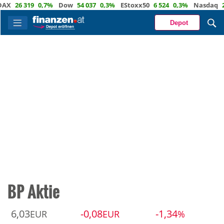
26 319
0,7%
Dow
54 037
0,3%
EStoxx50
6 524
0,3%
Nasdaq
29 7
Depot
BP Aktie
6,03
-0,08
-1,34
EUR
EUR
%