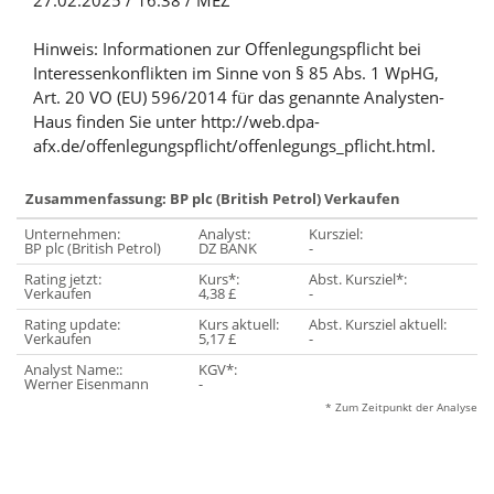
27.02.2025 / 16:38 / MEZ
Hinweis: Informationen zur Offenlegungspflicht bei
Interessenkonflikten im Sinne von § 85 Abs. 1 WpHG,
Art. 20 VO (EU) 596/2014 für das genannte Analysten-
Haus finden Sie unter http://web.dpa-
afx.de/offenlegungspflicht/offenlegungs_pflicht.html.
Zusammenfassung: BP plc (British Petrol) Verkaufen
Unternehmen:
Analyst:
Kursziel:
BP plc (British Petrol)
DZ BANK
-
Rating jetzt:
Kurs*:
Abst. Kursziel*:
Verkaufen
4,38 £
-
Rating update:
Kurs aktuell:
Abst. Kursziel aktuell:
Verkaufen
5,17 £
-
Analyst Name::
KGV*:
Werner Eisenmann
-
* Zum Zeitpunkt der Analyse