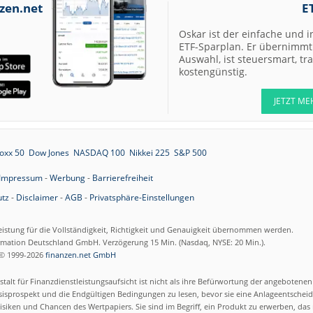
07.08.26
Scout24 Kaufen
zen.net
E
07.08.26
Allianz Hold
Oskar ist der einfache und i
ETF-Sparplan. Er übernimmt 
Auswahl, ist steuersmart, t
07.08.26
Merck Market-
kostengünstig.
Perform
07.08.26
Allianz Sector
JETZT ME
Perform
07.08.26
RATIONAL Buy
oxx 50
Dow Jones
NASDAQ 100
Nikkei 225
S&P 500
Impressum
-
Werbung
-
Barrierefreiheit
tz
-
Disclaimer
-
AGB
-
Privatsphäre-Einstellungen
07.08.26
Merck Kaufen
07.08.26
Kontron Kaufen
eistung für die Vollständigkeit, Richtigkeit und Genauigkeit übernommen werden.
07.08.26
ormation Deutschland GmbH. Verzögerung 15 Min. (Nasdaq, NYSE: 20 Min.).
Daimler Truck B
© 1999-2026
finanzen.net GmbH
07.08.26
Airbus Hold
talt für Finanzdienstleistungsaufsicht ist nicht als ihre Befürwortung der angebotene
isprospekt und die Endgültigen Bedingungen zu lesen, bevor sie eine Anlageentscheid
siken und Chancen des Wertpapiers. Sie sind im Begriff, ein Produkt zu erwerben, das n