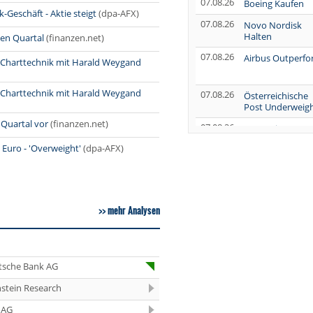
07.08.26
Boeing Kaufen
Geschäft - Aktie steigt
(dpa-AFX)
07.08.26
Novo Nordisk
Halten
nen Quartal
(finanzen.net)
07.08.26
Airbus Outperf
l - Charttechnik mit Harald Weygand
l - Charttechnik mit Harald Weygand
07.08.26
Österreichische
Post Underweig
 Quartal vor
(finanzen.net)
07.08.26
SUSS MicroTec
Verkaufen
Euro - 'Overweight'
(dpa-AFX)
07.08.26
AUMOVIO Hold
07.08.26
Allianz Kaufen
mehr Analysen
07.08.26
Nutrien
Overweight
07.08.26
Tesla Neutral
tsche Bank AG
07.08.26
Symrise Kaufen
stein Research
07.08.26
LANXESS Halten
 AG