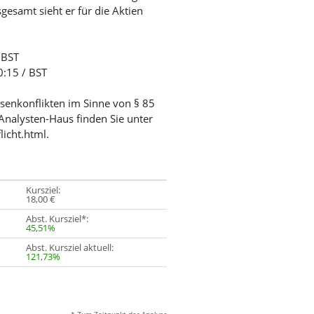
esamt sieht er für die Aktien
 BST
0:15 / BST
ssenkonflikten im Sinne von § 85
Analysten-Haus finden Sie unter
licht.html.
Kursziel:
18,00 €
Abst. Kursziel*:
45,51%
Abst. Kursziel aktuell:
121,73%