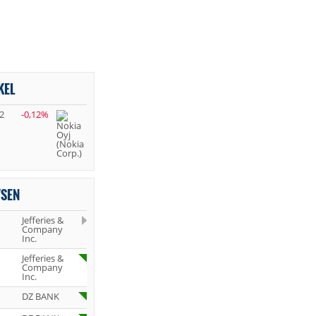
KEL
2
-0,12%
YSEN
Jefferies &
Company
Inc.
Jefferies &
Company
Inc.
DZ BANK