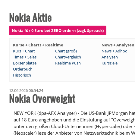
Nokia Aktie
Nokia für 0 Euro bei ZERO ordern (zzgl. Spreads)
Kurse + Charts + Realtime
News + Analysen
Kurs + Chart
Chart (groß)
News + Adhoc
Times + Sales
Chartvergleich
Analysen
Börsenplätze
Realtime Push
Kursziele
Orderbuch
Historisch
12.06.2026 06:54:24
Nokia Overweight
NEW YORK (dpa-AFX Analyser) - Die US-Bank JPMorgan hat 
auf 18 Euro angehoben und die Einstufung auf "Overweig
unter den großen Cloud-Unternehmen (Hyperscaler) oder s
(Neoscaler) lege der Anbieter von Netzwerktechnik beim