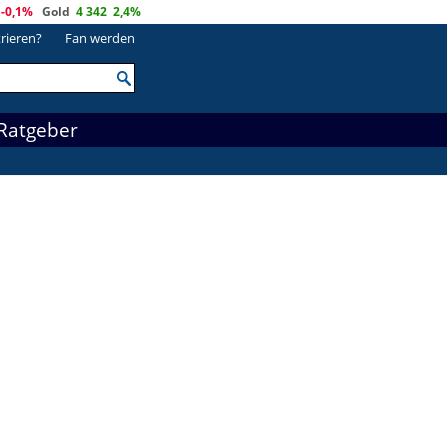
-0,1%
Gold
4 342
2,4%
trieren?
Fan werden
Ratgeber