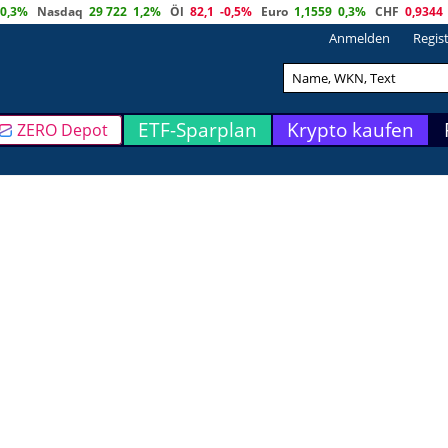
0,3%
Nasdaq
29 722
1,2%
Öl
82,1
-0,5%
Euro
1,1559
0,3%
CHF
0,9344
Anmelden
Regis
ETF-Sparplan
Krypto kaufen
ZERO Depot