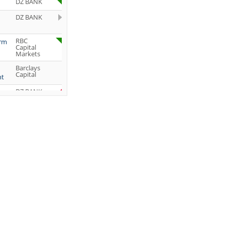
DZ BANK
DZ BANK
RBC
orm
Capital
Markets
Barclays
Capital
ht
DZ BANK
Jefferies &
Company
Inc.
DZ BANK
JP Morgan
Chase &
Co.
UBS AG
DZ BANK
DZ BANK