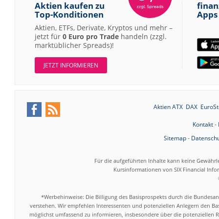
Aktien kaufen zu
finan
Top-Konditionen
Apps
Aktien, ETFs, Derivate, Kryptos und mehr –
jetzt für
0 Euro pro Trade
handeln (zzgl.
marktüblicher Spreads)!
JETZT INFORMIEREN
Aktien ATX
DAX
EuroSt
Kontakt
-
Sitemap
-
Datenschu
Für die aufgeführten Inhalte kann keine Gewährl
Kursinformationen von SIX Financial Inf
*Werbehinweise: Die Billigung des Basisprospekts durch die Bundesans
verstehen. Wir empfehlen Interessenten und potenziellen Anlegern den Bas
möglichst umfassend zu informieren, insbesondere über die potenziellen Ri