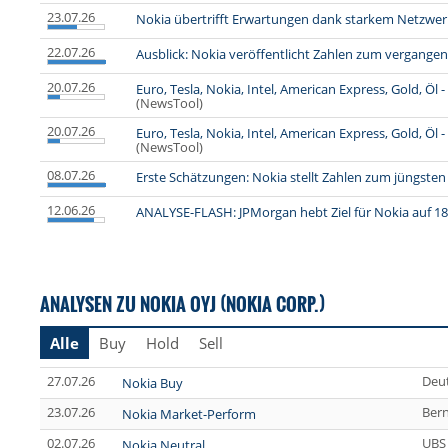
23.07.26
Nokia übertrifft Erwartungen dank starkem Netzwerk-
22.07.26
Ausblick: Nokia veröffentlicht Zahlen zum vergange
20.07.26
Euro, Tesla, Nokia, Intel, American Express, Gold, Ö
(NewsTool)
20.07.26
Euro, Tesla, Nokia, Intel, American Express, Gold, Ö
(NewsTool)
08.07.26
Erste Schätzungen: Nokia stellt Zahlen zum jüngsten
12.06.26
ANALYSE-FLASH: JPMorgan hebt Ziel für Nokia auf 18 
ANALYSEN ZU NOKIA OYJ (NOKIA CORP.)
Alle
Buy
Hold
Sell
27.07.26
Deu
Nokia Buy
23.07.26
Bern
Nokia Market-Perform
02.07.26
UBS
Nokia Neutral