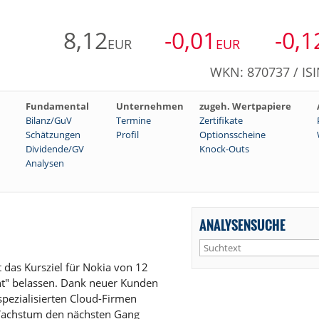
8,12
-0,01
-0,1
EUR
EUR
WKN: 870737 / ISI
Fundamental
Unternehmen
zugeh. Wertpapiere
Bilanz/GuV
Termine
Zertifikate
Schätzungen
Profil
Optionsscheine
Dividende/GV
Knock-Outs
Analysen
ANALYSENSUCHE
das Kursziel für Nokia von 12
ht" belassen. Dank neuer Kunden
pezialisierten Cloud-Firmen
 Wachstum den nächsten Gang