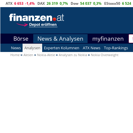
ATX
6 653
-1,4%
DAX
26 319
0,7%
Dow
54 037
0,3%
EStoxx50
6 524
Börse
News & Analysen
myfinanzen
News
Analysen
Experten Kolumnen
ATX News
Top-Rankings
Home
»
Aktien
»
Nokia-Aktie
»
Analysen zu Nokia
»
Nokia Overweight