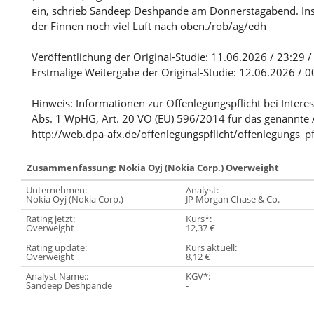
ein, schrieb Sandeep Deshpande am Donnerstagabend. Insg
der Finnen noch viel Luft nach oben./rob/ag/edh
Veröffentlichung der Original-Studie: 11.06.2026 / 23:29 /
Erstmalige Weitergabe der Original-Studie: 12.06.2026 / 0
Hinweis: Informationen zur Offenlegungspflicht bei Intere
Abs. 1 WpHG, Art. 20 VO (EU) 596/2014 für das genannte 
http://web.dpa-afx.de/offenlegungspflicht/offenlegungs_pf
Zusammenfassung: Nokia Oyj (Nokia Corp.) Overweight
Unternehmen:
Analyst:
Nokia Oyj (Nokia Corp.)
JP Morgan Chase & Co.
Rating jetzt:
Kurs*:
Overweight
12,37 €
Rating update:
Kurs aktuell:
Overweight
8,12 €
Analyst Name::
KGV*:
Sandeep Deshpande
-