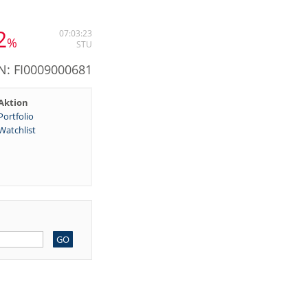
2
07:03:23
%
STU
N: FI0009000681
Aktion
Portfolio
Watchlist
GO