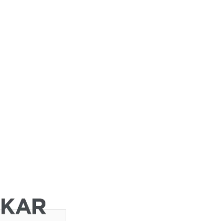
DZ BANK
JP Morgan
Chase &
Co.
Barclays
ht
Capital
Barclays
Capital
Barclays
Capital
Barclays
Capital
Barclays
ght
Capital
Barclays
Capital
DZ BANK
Jefferies &
d
Company
Inc.