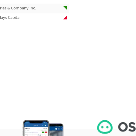
07.08.26
Aurubis Halten
eries & Company Inc.
07.08.26
Under Armour
lays Capital
Underweight
07.08.26
IONOS Overweig
07.08.26
Springer Nature
Overweight
07.08.26
Henkel vz. Equal
Weight
07.08.26
Fraport Equal
Weight
07.08.26
Diageo Overwei
07.08.26
Ahold Delhaize
Equal Weight
07.08.26
RENK Kaufen
07.08.26
SGL Carbon Hol