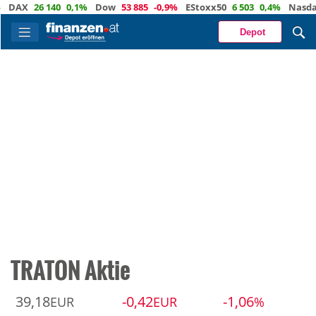
AX
26 140
0,1%
Dow
53 885
-0,9%
EStoxx50
6 503
0,4%
Nasdaq
2
Depot
TRATON Aktie
39,18
-0,42
-1,06
EUR
EUR
%