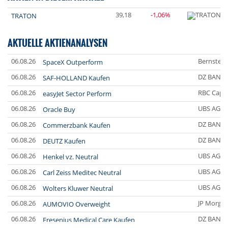
39,18
-1,06%
TRATON
AKTUELLE AKTIENANALYSEN
06.08.26
Bernstein
SpaceX Outperform
06.08.26
DZ BANK
SAF-HOLLAND Kaufen
06.08.26
RBC Capit
easyJet Sector Perform
06.08.26
UBS AG
Oracle Buy
06.08.26
DZ BANK
Commerzbank Kaufen
06.08.26
DZ BANK
DEUTZ Kaufen
06.08.26
UBS AG
Henkel vz. Neutral
06.08.26
UBS AG
Carl Zeiss Meditec Neutral
06.08.26
UBS AG
Wolters Kluwer Neutral
06.08.26
JP Morgan
AUMOVIO Overweight
06.08.26
DZ BANK
Fresenius Medical Care Kaufen