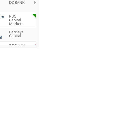
DZ BANK
RBC
orm
Capital
Markets
Barclays
Capital
ht
DZ BANK
Jefferies &
Company
Inc.
DZ BANK
JP Morgan
Chase &
Co.
UBS AG
DZ BANK
DZ BANK
DZ BANK