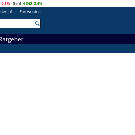
-0,1%
Gold
4 342
2,4%
trieren?
Fan werden
Ratgeber