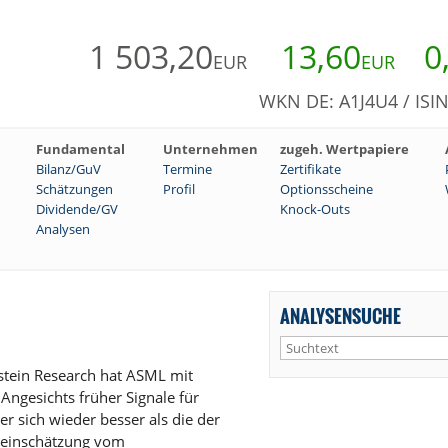
1 503,20
13,60
0
EUR
EUR
WKN DE: A1J4U4 / ISI
Fundamental
Unternehmen
zugeh. Wertpapiere
Bilanz/GuV
Termine
Zertifikate
Schätzungen
Profil
Optionsscheine
Dividende/GV
Knock-Outs
Analysen
ANALYSENSUCHE
tein Research hat ASML mit
Angesichts früher Signale für
r sich wieder besser als die der
eneinschätzung vom