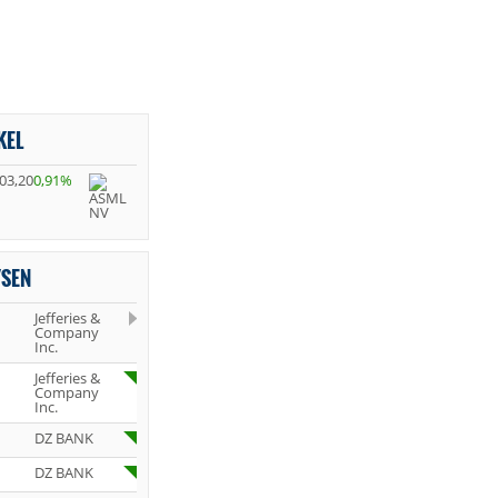
KEL
03,20
0,91%
YSEN
Jefferies &
Company
Inc.
Jefferies &
Company
Inc.
DZ BANK
DZ BANK