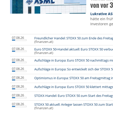
von vor 3
Lukrative A
hätte ein frü
Investoren g
07.08.26
Freundlicher Handel: STOXX 50 zum Ende des Freita
(finanzen.at)
07.08.26
Euro STOXX 50-Handel aktuell: Euro STOXX 50 verbu
(finanzen.at)
07.08.26
Aufschläge in Europa: Euro STOXX 50 nachmittags mi
07.08.26
Aufschläge in Europa: So entwickelt sich der STOXX 5
07.08.26
Optimismus in Europa: STOXX 50 am Freitagmittag 
07.08.26
Aufschläge in Europa: Euro STOXX 50 klettert mittag
07.08.26
STOXX-Handel: Euro STOXX 50 zum Start des Freitag
07.08.26
STOXX 50 aktuell: Anleger lassen STOXX 50 zum Start
(finanzen.at)