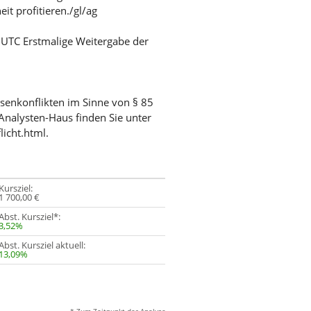
t profitieren./gl/ag
/ UTC Erstmalige Weitergabe der
ssenkonflikten im Sinne von § 85
Analysten-Haus finden Sie unter
licht.html.
Kursziel:
1 700,00 €
Abst. Kursziel*:
3,52%
Abst. Kursziel aktuell:
13,09%