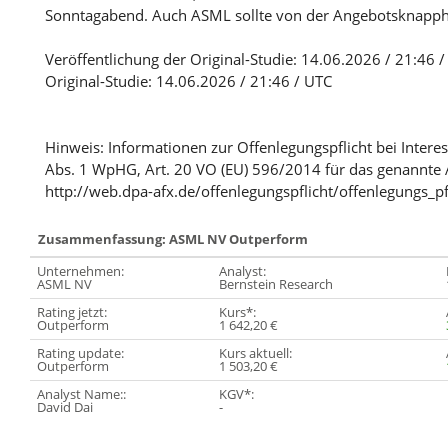
Sonntagabend. Auch ASML sollte von der Angebotsknapphei
Veröffentlichung der Original-Studie: 14.06.2026 / 21:46 
Original-Studie: 14.06.2026 / 21:46 / UTC
Hinweis: Informationen zur Offenlegungspflicht bei Intere
Abs. 1 WpHG, Art. 20 VO (EU) 596/2014 für das genannte 
http://web.dpa-afx.de/offenlegungspflicht/offenlegungs_pf
Zusammenfassung: ASML NV Outperform
Unternehmen:
Analyst:
ASML NV
Bernstein Research
Rating jetzt:
Kurs*:
Outperform
1 642,20 €
Rating update:
Kurs aktuell:
Outperform
1 503,20 €
Analyst Name::
KGV*:
David Dai
-