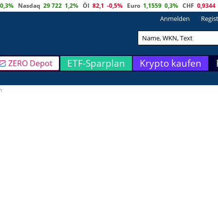
0,3%
Nasdaq
29 722
1,2%
Öl
82,1
-0,5%
Euro
1,1559
0,3%
CHF
0,9344
Anmelden
Regis
ETF-Sparplan
Krypto kaufen
ZERO Depot
m