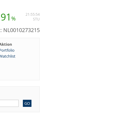
,91
21:55:54
%
STU
N: NL0010273215
Aktion
Portfolio
Watchlist
GO