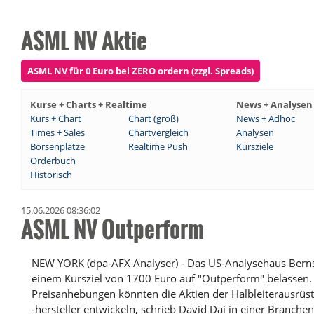
ASML NV Aktie
ASML NV für 0 Euro bei ZERO ordern (zzgl. Spreads)
Kurse + Charts + Realtime
News + Analysen
Kurs + Chart
Chart (groß)
News + Adhoc
Times + Sales
Chartvergleich
Analysen
Börsenplätze
Realtime Push
Kursziele
Orderbuch
Historisch
15.06.2026 08:36:02
ASML NV Outperform
NEW YORK (dpa-AFX Analyser) - Das US-Analysehaus Berns
einem Kursziel von 1700 Euro auf "Outperform" belassen. 
Preisanhebungen könnten die Aktien der Halbleiterausrüste
-hersteller entwickeln, schrieb David Dai in einer Branch