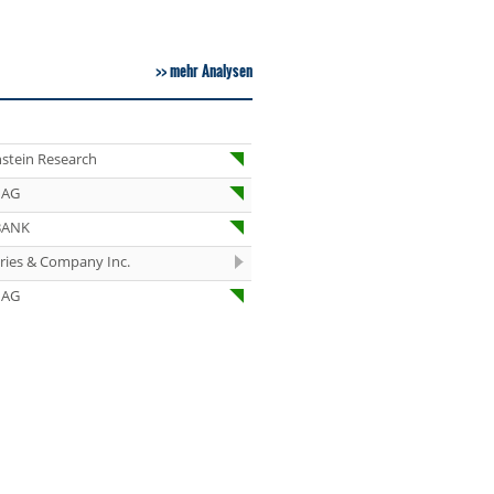
07.08.26
Under Armour
Underweight
mehr Analysen
07.08.26
IONOS Overweig
07.08.26
Springer Nature
Overweight
stein Research
07.08.26
Henkel vz. Equal
 AG
Weight
BANK
07.08.26
Fraport Equal
Weight
eries & Company Inc.
07.08.26
Diageo Overwei
 AG
07.08.26
Ahold Delhaize
Equal Weight
07.08.26
RENK Kaufen
07.08.26
SGL Carbon Hol
07.08.26
Scout24 Kaufen