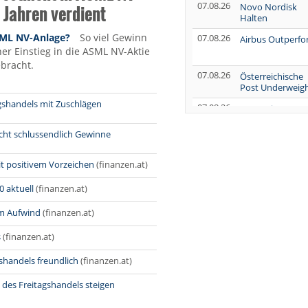
07.08.26
 Jahren verdient
Novo Nordisk
Halten
SML NV-Anlage?
So viel Gewinn
07.08.26
Airbus Outperf
her Einstieg in die ASML NV-Aktie
ebracht.
07.08.26
Österreichische
Post Underweig
gshandels mit Zuschlägen
07.08.26
SUSS MicroTec
Verkaufen
cht schlussendlich Gewinne
07.08.26
AUMOVIO Hold
t positivem Vorzeichen
(finanzen.at)
07.08.26
Allianz Kaufen
0 aktuell
(finanzen.at)
07.08.26
Nutrien
Overweight
im Aufwind
(finanzen.at)
07.08.26
s
(finanzen.at)
Tesla Neutral
07.08.26
Symrise Kaufen
shandels freundlich
(finanzen.at)
07.08.26
LANXESS Halten
 des Freitagshandels steigen
07.08.26
Aurubis Halten