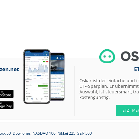
07.08.26
Allianz Hold
07.08.26
Merck Market-
Perform
07.08.26
Allianz Sector
Perform
07.08.26
RATIONAL Buy
zen.net
E
07.08.26
Oskar ist der einfache und i
Merck Kaufen
ETF-Sparplan. Er übernimmt 
07.08.26
Kontron Kaufen
Auswahl, ist steuersmart, t
kostengünstig.
07.08.26
Daimler Truck B
JETZT ME
07.08.26
Airbus Hold
07.08.26
oxx 50
Dow Jones
NASDAQ 100
Nikkei 225
S&P 500
Münchener
Rückversicherun