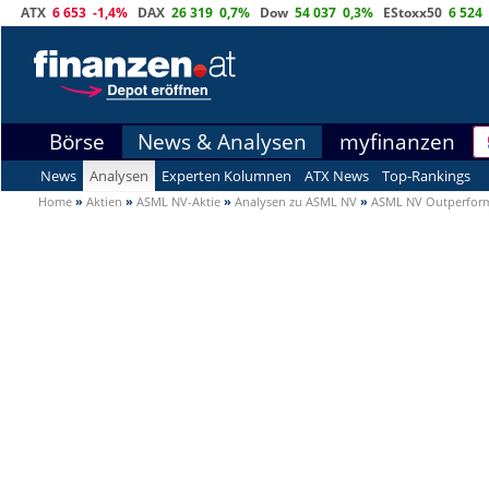
ATX
6 653
-1,4%
DAX
26 319
0,7%
Dow
54 037
0,3%
EStoxx50
6 524
Börse
News & Analysen
myfinanzen
News
Analysen
Experten Kolumnen
ATX News
Top-Rankings
Home
»
Aktien
»
ASML NV-Aktie
»
Analysen zu ASML NV
»
ASML NV Outperfor