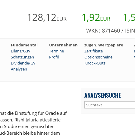
128,12
1,92
1,
EUR
EUR
WKN: 871460 / ISI
Fundamental
Unternehmen
zugeh. Wertpapiere
Bilanz/GuV
Termine
Zertifikate
Schätzungen
Profil
Optionsscheine
Dividende/GV
Knock-Outs
Analysen
ANALYSENSUCHE
t die Einstufung für Oracle auf
sen. Rishi Jaluria attestierte
n Studie einen gemischten
oud-Bereich bleibe hinter dem