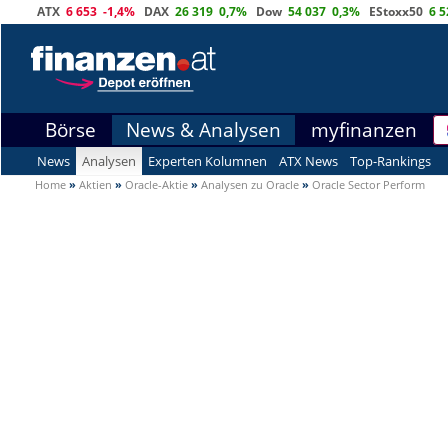
ATX
6 653
-1,4%
DAX
26 319
0,7%
Dow
54 037
0,3%
EStoxx50
6 5
Börse
News & Analysen
myfinanzen
News
Analysen
Experten Kolumnen
ATX News
Top-Rankings
Home
»
Aktien
»
Oracle-Aktie
»
Analysen zu Oracle
»
Oracle Sector Perform