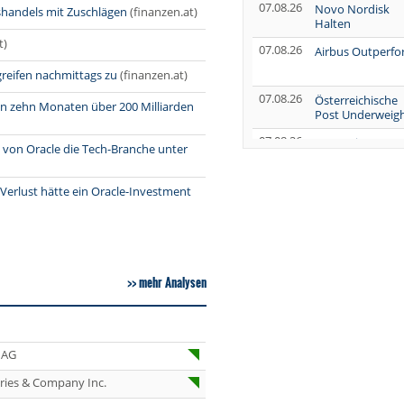
07.08.26
Novo Nordisk
handels mit Zuschlägen
(finanzen.at)
Halten
t)
07.08.26
Airbus Outperf
reifen nachmittags zu
(finanzen.at)
07.08.26
Österreichische
nnen zehn Monaten über 200 Milliarden
Post Underweig
07.08.26
SUSS MicroTec
g von Oracle die Tech-Branche unter
Verkaufen
07.08.26
AUMOVIO Hold
Verlust hätte ein Oracle-Investment
07.08.26
Allianz Kaufen
07.08.26
Nutrien
Overweight
mehr Analysen
07.08.26
Tesla Neutral
07.08.26
Symrise Kaufen
 AG
07.08.26
LANXESS Halten
eries & Company Inc.
07.08.26
Aurubis Halten