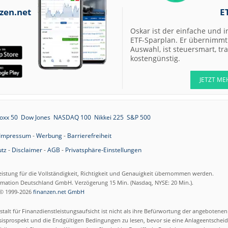
07.08.26
Allianz Hold
zen.net
E
Oskar ist der einfache und i
07.08.26
Merck Market-
ETF-Sparplan. Er übernimmt 
Perform
Auswahl, ist steuersmart, t
07.08.26
Allianz Sector
kostengünstig.
Perform
JETZT ME
07.08.26
RATIONAL Buy
oxx 50
Dow Jones
NASDAQ 100
Nikkei 225
S&P 500
07.08.26
Merck Kaufen
Impressum
-
Werbung
-
Barrierefreiheit
07.08.26
Kontron Kaufen
tz
-
Disclaimer
-
AGB
-
Privatsphäre-Einstellungen
07.08.26
Daimler Truck B
eistung für die Vollständigkeit, Richtigkeit und Genauigkeit übernommen werden.
ormation Deutschland GmbH. Verzögerung 15 Min. (Nasdaq, NYSE: 20 Min.).
07.08.26
Airbus Hold
© 1999-2026
finanzen.net GmbH
talt für Finanzdienstleistungsaufsicht ist nicht als ihre Befürwortung der angebotene
07.08.26
Münchener
isprospekt und die Endgültigen Bedingungen zu lesen, bevor sie eine Anlageentscheid
Rückversicherun