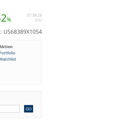
52
07:38:28
%
STU
N: US68389X1054
Aktion
Portfolio
Watchlist
GO