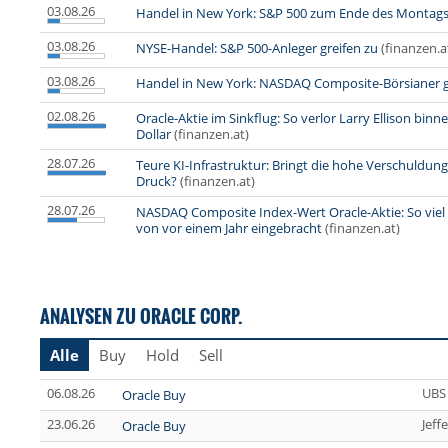
03.08.26
Handel in New York: S&P 500 zum Ende des Montags
03.08.26
NYSE-Handel: S&P 500-Anleger greifen zu
(finanzen.a
03.08.26
Handel in New York: NASDAQ Composite-Börsianer g
02.08.26
Oracle-Aktie im Sinkflug: So verlor Larry Ellison bi
Dollar
(finanzen.at)
28.07.26
Teure KI-Infrastruktur: Bringt die hohe Verschuldun
Druck?
(finanzen.at)
28.07.26
NASDAQ Composite Index-Wert Oracle-Aktie: So viel 
von vor einem Jahr eingebracht
(finanzen.at)
ANALYSEN ZU ORACLE CORP.
Alle
Buy
Hold
Sell
06.08.26
UBS
Oracle Buy
23.06.26
Jeff
Oracle Buy