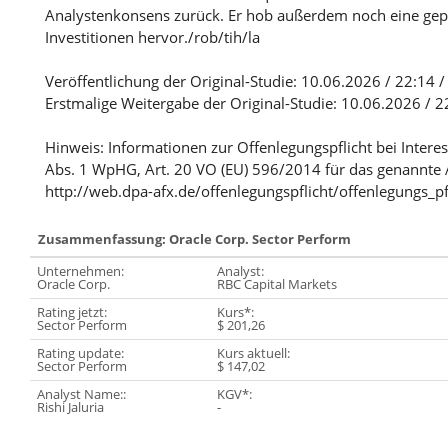
Analystenkonsens zurück. Er hob außerdem noch eine gep
Investitionen hervor./rob/tih/la
Veröffentlichung der Original-Studie: 10.06.2026 / 22:14 
Erstmalige Weitergabe der Original-Studie: 10.06.2026 / 2
Hinweis: Informationen zur Offenlegungspflicht bei Intere
Abs. 1 WpHG, Art. 20 VO (EU) 596/2014 für das genannte 
http://web.dpa-afx.de/offenlegungspflicht/offenlegungs_pf
Zusammenfassung: Oracle Corp. Sector Perform
Unternehmen:
Analyst:
Oracle Corp.
RBC Capital Markets
Rating jetzt:
Kurs*:
Sector Perform
$ 201,26
Rating update:
Kurs aktuell:
Sector Perform
$ 147,02
Analyst Name::
KGV*:
Rishi Jaluria
-