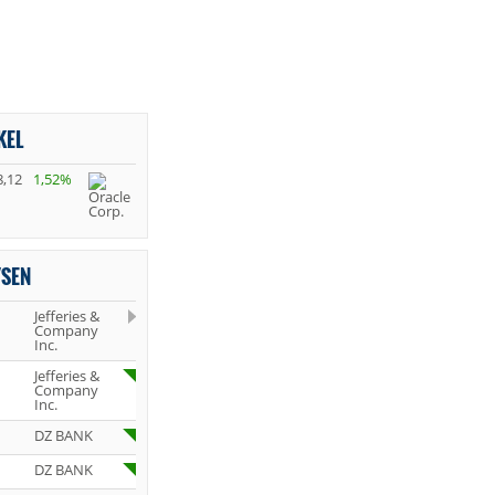
KEL
8,12
1,52%
YSEN
Jefferies &
Company
Inc.
Jefferies &
Company
Inc.
DZ BANK
DZ BANK