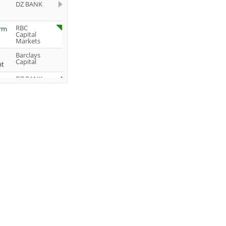
DZ BANK
RBC
orm
Capital
Markets
Barclays
Capital
ht
DZ BANK
Jefferies &
Company
Inc.
DZ BANK
JP Morgan
Chase &
Co.
UBS AG
DZ BANK
DZ BANK
DZ BANK