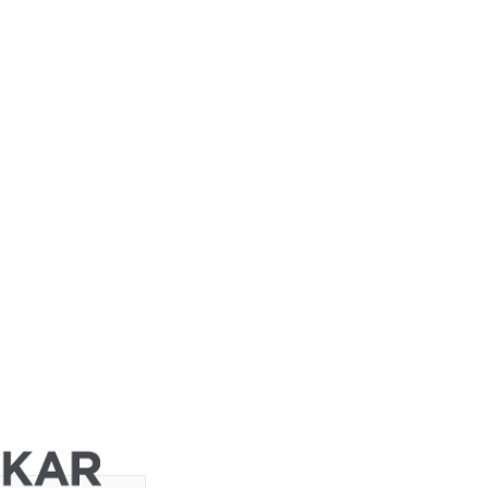
JP Morgan
Chase &
Co.
Barclays
ht
Capital
Barclays
Capital
Barclays
Capital
Barclays
Capital
Barclays
ght
Capital
Barclays
Capital
DZ BANK
Jefferies &
d
Company
Inc.
DZ BANK