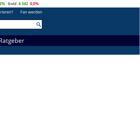
,2%
Gold
4 342
0,0%
trieren?
Fan werden
Ratgeber