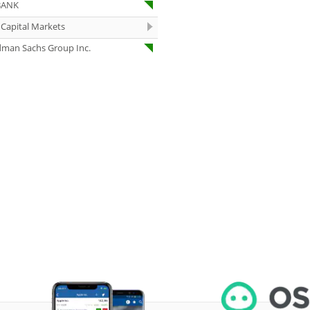
BANK
07.08.26
Under Armour
Underweight
Capital Markets
dman Sachs Group Inc.
07.08.26
IONOS Overweig
07.08.26
Springer Nature
Overweight
07.08.26
Henkel vz. Equal
Weight
07.08.26
Fraport Equal
Weight
07.08.26
Diageo Overwei
07.08.26
Ahold Delhaize
Equal Weight
07.08.26
RENK Kaufen
07.08.26
SGL Carbon Hol
07.08.26
Scout24 Kaufen