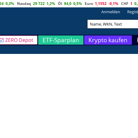
24
0,3%
Nasdaq
29 722
1,2%
Öl
84,0
0,5%
Euro
1,1552
-0,1%
CHF
1
0
Anmelden
Regis
ETF-Sparplan
Krypto kaufen
ZERO Depot