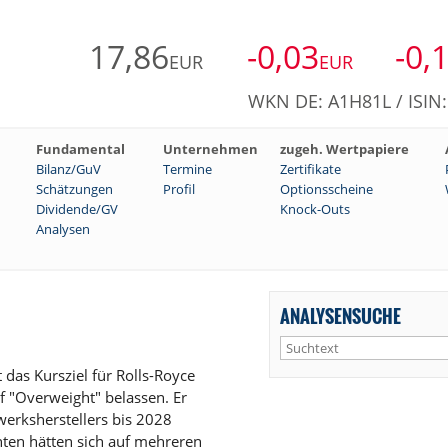
17,86
-0,03
-0,
EUR
EUR
WKN DE: A1H81L / ISI
Fundamental
Unternehmen
zugeh. Wertpapiere
Bilanz/GuV
Termine
Zertifikate
Schätzungen
Profil
Optionsscheine
Dividende/GV
Knock-Outs
Analysen
ANALYSENSUCHE
das Kursziel für Rolls-Royce
 "Overweight" belassen. Er
werksherstellers bis 2028
ten hätten sich auf mehreren