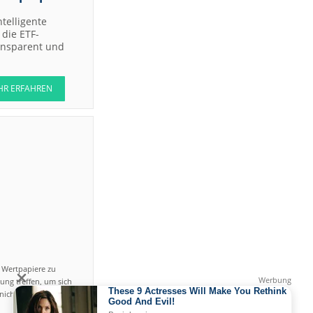
Jefferies &
ntelligente
Company
die ETF-
Inc.
ransparent und
Bernstein
Research
RBC
HR ERFAHREN
Capital
Markets
Joh.
Berenberg,
Gossler &
Co. KG
(Berenberg
Bank)
DZ BANK
DZ BANK
Jefferies &
uy
Company
Inc.
n Wertpapiere zu
Jefferies &
Company
ung treffen, um sich
Inc.
icht einfach ist und
UBS AG