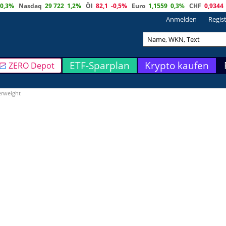
0,3%
Nasdaq
29 722
1,2%
Öl
82,1
-0,5%
Euro
1,1559
0,3%
CHF
0,9344
Anmelden
Regis
ETF-Sparplan
Krypto kaufen
ZERO Depot
erweight