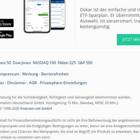
07.08.26
Allianz Hold
Oskar ist der einfache und i
ETF-Sparplan. Er übernimmt 
Auswahl, ist steuersmart, t
07.08.26
Merck Market-
kostengünstig.
Perform
07.08.26
Allianz Sector
JETZT ME
Perform
07.08.26
RATIONAL Buy
oxx 50
Dow Jones
NASDAQ 100
Nikkei 225
S&P 500
Impressum
-
Werbung
-
Barrierefreiheit
tz
-
Disclaimer
-
AGB
-
Privatsphäre-Einstellungen
07.08.26
Merck Kaufen
07.08.26
Kontron Kaufen
eistung für die Vollständigkeit, Richtigkeit und Genauigkeit übernommen werden.
ormation Deutschland GmbH. Verzögerung 15 Min. (Nasdaq, NYSE: 20 Min.).
07.08.26
Daimler Truck B
© 1999-2026
finanzen.net GmbH
talt für Finanzdienstleistungsaufsicht ist nicht als ihre Befürwortung der angebotene
07.08.26
Airbus Hold
isprospekt und die Endgültigen Bedingungen zu lesen, bevor sie eine Anlageentscheid
siken und Chancen des Wertpapiers. Sie sind im Begriff, ein Produkt zu erwerben, das n
schwer zu verstehen sein kann.
07.08.26
Münchener