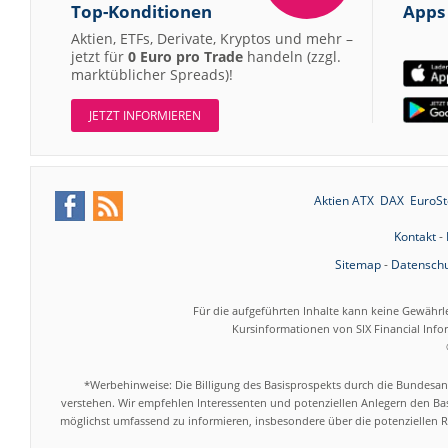
Top-Konditionen
Apps
Aktien, ETFs, Derivate, Kryptos und mehr –
jetzt für
0 Euro pro Trade
handeln (zzgl.
marktüblicher Spreads)!
JETZT INFORMIEREN
Aktien ATX
DAX
EuroSt
Kontakt
-
Sitemap
-
Datenschu
Für die aufgeführten Inhalte kann keine Gewährl
Kursinformationen von SIX Financial Inf
*Werbehinweise: Die Billigung des Basisprospekts durch die Bundesans
verstehen. Wir empfehlen Interessenten und potenziellen Anlegern den Bas
möglichst umfassend zu informieren, insbesondere über die potenziellen Ri