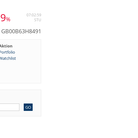
19
07:02:59
%
STU
N: GB00B63H8491
Aktion
Portfolio
Watchlist
GO