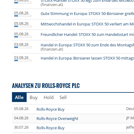
STOXX-Handel STOXX 50 legt zum Ende des Mittwoc
(finanzen.at)
05.08.26
Gute Stimmung in Europa: STOXX 50-Börsianer greif
05.08.26
Mittwochshandel in Europa: STOXX 50 verliert am M
05.08.26
Freundlicher Handel: STOXX 50 zum Handelsstart m
03.08.26
Handel in Europa: STOXX 50 zum Ende des Montagsh
(finanzen.at)
03.08.26
Handel in Europa: Börsianer lassen STOXX 50 mittags
ANALYSEN ZU ROLLS-ROYCE PLC
Alle
Buy
Hold
Sell
05.08.26
Deu
Rolls-Royce Buy
04.08.26
JP M
Rolls-Royce Overweight
30.07.26
Jeff
Rolls-Royce Buy