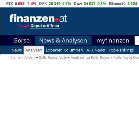
ATX
6 653
-1,4%
DAX
26 319
0,7%
Dow
54 037
0,3%
EStoxx50
6 524
Börse
News & Analysen
myfinanzen
News
Analysen
Experten Kolumnen
ATX News
Top-Rankings
Home
»
Aktien
»
Rolls-Royce-Aktie
»
Analysen zu Rolls-Royce
»
Rolls-Royce Ov