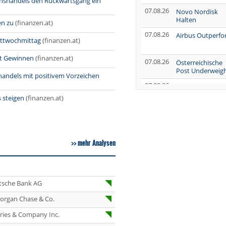
hshandels den Rückwärtsgang ein
07.08.26
Novo Nordisk
Halten
en zu
(finanzen.at)
07.08.26
Airbus Outperf
ittwochmittag
(finanzen.at)
it Gewinnen
(finanzen.at)
07.08.26
Österreichische
Post Underweig
andels mit positivem Vorzeichen
07.08.26
SUSS MicroTec
Verkaufen
 steigen
(finanzen.at)
07.08.26
AUMOVIO Hold
07.08.26
Allianz Kaufen
mehr Analysen
07.08.26
Nutrien
Overweight
07.08.26
Tesla Neutral
tsche Bank AG
07.08.26
Symrise Kaufen
organ Chase & Co.
07.08.26
LANXESS Halten
eries & Company Inc.