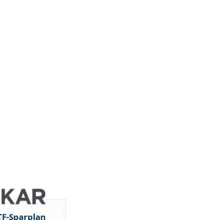
DZ BANK
JP Morgan
Chase &
Co.
Barclays
ht
Capital
Barclays
Capital
Barclays
Capital
Barclays
Capital
Barclays
ght
Capital
Barclays
Capital
DZ BANK
Jefferies &
d
Company
Inc.
TF-Sparplan
DZ BANK