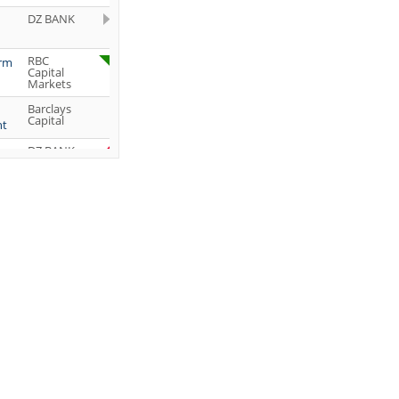
DZ BANK
RBC
orm
Capital
Markets
Barclays
Capital
ht
DZ BANK
Jefferies &
Company
Inc.
DZ BANK
JP Morgan
Chase &
Co.
UBS AG
DZ BANK
DZ BANK