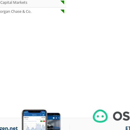
07.08.26
Aurubis Halten
Capital Markets
07.08.26
Under Armour
organ Chase & Co.
Underweight
07.08.26
IONOS Overweig
07.08.26
Springer Nature
Overweight
07.08.26
Henkel vz. Equal
Weight
07.08.26
Fraport Equal
Weight
07.08.26
Diageo Overwei
07.08.26
Ahold Delhaize
Equal Weight
07.08.26
RENK Kaufen
07.08.26
SGL Carbon Hol
zen.net
E
07.08.26
Scout24 Kaufen