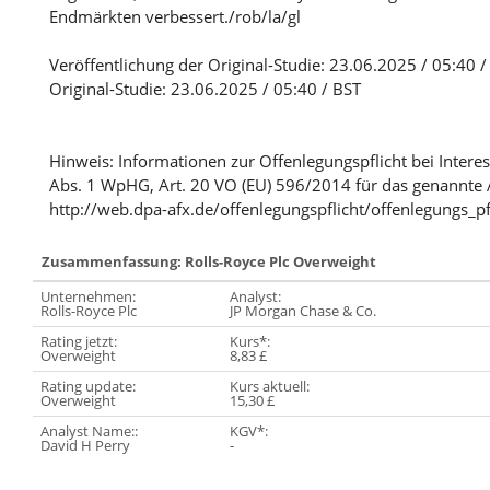
Endmärkten verbessert./rob/la/gl
Veröffentlichung der Original-Studie: 23.06.2025 / 05:40 
Original-Studie: 23.06.2025 / 05:40 / BST
Hinweis: Informationen zur Offenlegungspflicht bei Intere
Abs. 1 WpHG, Art. 20 VO (EU) 596/2014 für das genannte 
http://web.dpa-afx.de/offenlegungspflicht/offenlegungs_pf
Zusammenfassung: Rolls-Royce Plc Overweight
Unternehmen:
Analyst:
Rolls-Royce Plc
JP Morgan Chase & Co.
Rating jetzt:
Kurs*:
Overweight
8,83 £
Rating update:
Kurs aktuell:
Overweight
15,30 £
Analyst Name::
KGV*:
David H Perry
-