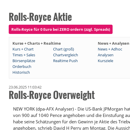
Rolls-Royce Aktie
Rolls-Royce für 0 Euro bei ZERO ordern (zzgl. Spreads)
Kurse + Charts + Realtime
News + Analysen
Kurs + Chart
Chart (groß)
News + Adhoc
Times + Sales
Chartvergleich
Analysen
Börsenplätze
Realtime Push
Kursziele
Orderbuch
Historisch
23.06.2025 11:03:42
Rolls-Royce Overweight
NEW YORK (dpa-AFX Analyser) - Die US-Bank JPMorgan hat 
von 900 auf 1040 Pence angehoben und die Einstufung auf
habe seine Schätzungen für den Gewinn je Aktie des Trieb
angehoben, schrieb David H Perry am Montag. Die Aussich