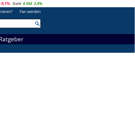
-0,1%
Gold
4 342
2,4%
trieren?
Fan werden
Ratgeber