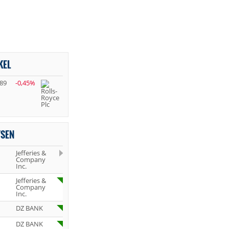
KEL
,89
-0,45%
YSEN
Jefferies &
Company
Inc.
Jefferies &
Company
Inc.
DZ BANK
DZ BANK