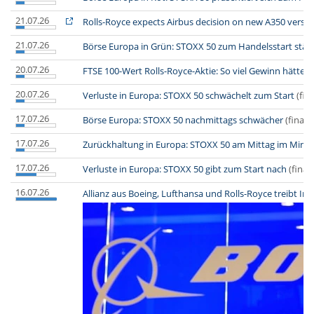
21.07.26
Rolls-Royce expects Airbus decision on new A350 versio
21.07.26
Börse Europa in Grün: STOXX 50 zum Handelsstart stär
20.07.26
FTSE 100-Wert Rolls-Royce-Aktie: So viel Gewinn hätte 
20.07.26
Verluste in Europa: STOXX 50 schwächelt zum Start
(fin
17.07.26
Börse Europa: STOXX 50 nachmittags schwächer
(finanz
17.07.26
Zurückhaltung in Europa: STOXX 50 am Mittag im Minu
17.07.26
Verluste in Europa: STOXX 50 gibt zum Start nach
(finan
16.07.26
Allianz aus Boeing, Lufthansa und Rolls-Royce treibt In