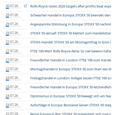
30.07.26
Rolls-Royce raises 2026 targets after profits beat expec
29.07.26
Schwacher Handel in Europa: STOXX 50 beendet den H
29.07.26
Angespannte Stimmung in Europa: STOXX 50 nachmitta
29.07.26
STOXX 50 aktuell: STOXX 50 klettert zum Handelsstart
(
27.07.26
STOXX-Handel: STOXX 50 am Montagmittag in Grün
(fi
27.07.26
FTSE 100-Wert Rolls-Royce-Aktie: So viel Gewinn hätte 
27.07.26
Freundlicher Handel in London: FTSE 100 zum Handelsst
27.07.26
Montagshandel in Europa: STOXX 50 zum Start des Mon
24.07.26
Freitagshandel in London: Anleger lassen FTSE 100 schl
24.07.26
Freundlicher Handel in Europa: STOXX 50 letztendlich m
24.07.26
Optimismus in Europa: STOXX 50 bewegt sich am Nachm
24.07.26
Aufschläge in Europa: Börsianer lassen STOXX 50 steige
22.07.26
Börse Europa in Rot: STOXX 50 präsentiert sich zum Ha