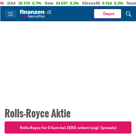
AX
26 319
0,7%
Dow
54 037
0,3%
EStoxx50
6 524
0,3%
Nasdaq
2
Depot
Rolls-Royce Aktie
Rolls-Royce für 0 Euro bei ZERO ordern (zzgl. Spreads)