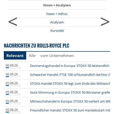
News + Analysen
<
>
News + Adhoc
Analysen
Kursziele
NACHRICHTEN ZU ROLLS-ROYCE PLC
Relevant
Alle
vom Unternehmen
06.08.26
Donnerstagshandel in Europa: STOXX 50 letztendlich i
06.08.26
Schwacher Handel: FTSE 100 schlussendlich leichter
(fi
05.08.26
STOXX-Handel STOXX 50 legt zum Ende des Mittwochsh
05.08.26
Gute Stimmung in Europa: STOXX 50-Börsianer greifen 
05.08.26
Mittwochshandel in Europa: STOXX 50 verliert am Mitt
05.08.26
Freundlicher Handel: STOXX 50 zum Handelsstart mit 