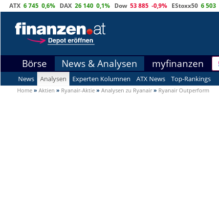
ATX
6 745
0,6%
DAX
26 140
0,1%
Dow
53 885
-0,9%
EStoxx50
6 503
Börse
News & Analysen
myfinanzen
News
Analysen
Experten Kolumnen
ATX News
Top-Rankings
Home
»
Aktien
»
Ryanair-Aktie
»
Analysen zu Ryanair
»
Ryanair Outperform