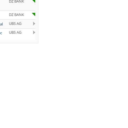
DZ BANK
DZ BANK
UBS AG
al
UBS AG
ec
UBS AG
JP Morgan
Chase &
Co.
DZ BANK
al
Bernstein
t-
Research
Deutsche
old
Bank AG
Deutsche
Bank AG
DZ BANK