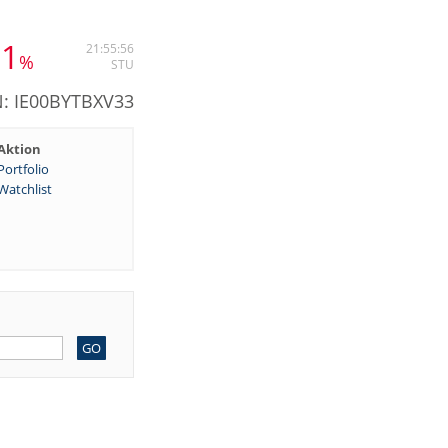
31
21:55:56
%
STU
N: IE00BYTBXV33
Aktion
Portfolio
Watchlist
GO