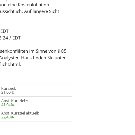
und eine Kosteninflation
sichtlich. Auf längere Sicht
/ EDT
2:24 / EDT
ssenkonflikten im Sinne von § 85
Analysten-Haus finden Sie unter
licht.html.
Kursziel:
31,00 €
Abst. Kursziel*:
41,04%
Abst. Kursziel aktuell:
22,43%