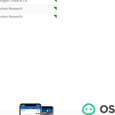
organ Chase & Co.
06.08.26
Diageo Neutral
stein Research
stein Research
06.08.26
QIAGEN Buy
06.08.26
Diageo Buy
06.08.26
Diageo Outperf
06.08.26
Pfizer Kaufen
06.08.26
Vonovia Buy
06.08.26
Wolters Kluwer 
06.08.26
Springer Nature
Buy
06.08.26
Klöckner Hold
06.08.26
Deutsche Telek
Buy