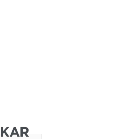
JP Morgan
Chase &
Co.
Jefferies &
Company
Inc.
Jefferies &
Company
Inc.
Bernstein
orm
Research
DZ BANK
Deutsche
Bank AG
Deutsche
Buy
Bank AG
Deutsche
Bank AG
Deutsche
Bank AG
Deutsche
om
Bank AG