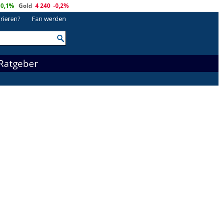
0,1%
Gold
4 240
-0,2%
trieren?
Fan werden
Ratgeber