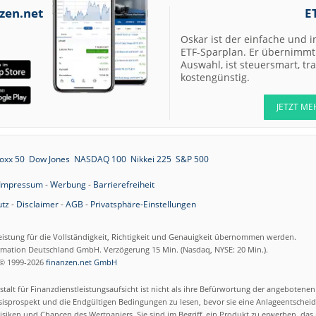
zen.net
E
06.08.26
QIAGEN Buy
Oskar ist der einfache und i
06.08.26
Ahold Delhaize
ETF-Sparplan. Er übernimmt 
Market-Perform
Auswahl, ist steuersmart, t
kostengünstig.
06.08.26
Merck Hold
JETZT ME
06.08.26
Deutsche Telek
Outperform
06.08.26
Henkel vz. Hold
oxx 50
Dow Jones
NASDAQ 100
Nikkei 225
S&P 500
Impressum
-
Werbung
-
Barrierefreiheit
06.08.26
RATIONAL Buy
tz
-
Disclaimer
-
AGB
-
Privatsphäre-Einstellungen
06.08.26
Siemens Buy
06.08.26
SUSS MicroTec 
eistung für die Vollständigkeit, Richtigkeit und Genauigkeit übernommen werden.
ormation Deutschland GmbH. Verzögerung 15 Min. (Nasdaq, NYSE: 20 Min.).
© 1999-2026
finanzen.net GmbH
06.08.26
Scout24 Buy
talt für Finanzdienstleistungsaufsicht ist nicht als ihre Befürwortung der angebotene
isprospekt und die Endgültigen Bedingungen zu lesen, bevor sie eine Anlageentscheid
06.08.26
Fresenius Buy
siken und Chancen des Wertpapiers. Sie sind im Begriff, ein Produkt zu erwerben, das n