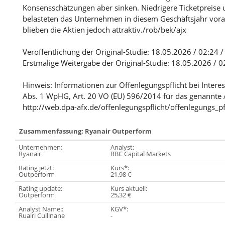
Konsensschätzungen aber sinken. Niedrigere Ticketpreise 
belasteten das Unternehmen in diesem Geschäftsjahr voraus
blieben die Aktien jedoch attraktiv./rob/bek/ajx
Veröffentlichung der Original-Studie: 18.05.2026 / 02:24 
Erstmalige Weitergabe der Original-Studie: 18.05.2026 / 0
Hinweis: Informationen zur Offenlegungspflicht bei Intere
Abs. 1 WpHG, Art. 20 VO (EU) 596/2014 für das genannte 
http://web.dpa-afx.de/offenlegungspflicht/offenlegungs_pf
Zusammenfassung: Ryanair Outperform
Unternehmen:
Analyst:
Ryanair
RBC Capital Markets
Rating jetzt:
Kurs*:
Outperform
21,98 €
Rating update:
Kurs aktuell:
Outperform
25,32 €
Analyst Name::
KGV*:
Ruairi Cullinane
-