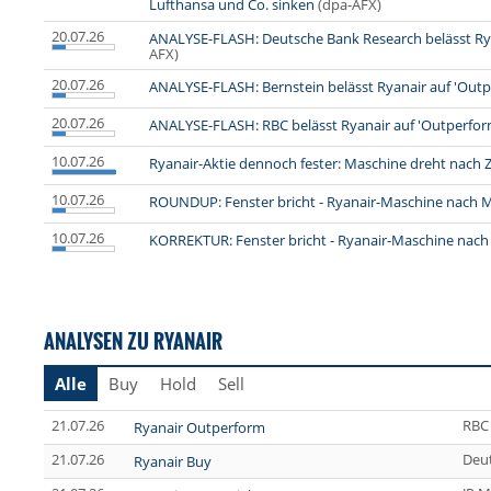
Lufthansa und Co. sinken
(dpa-AFX)
20.07.26
ANALYSE-FLASH: Deutsche Bank Research belässt Ryana
AFX)
20.07.26
ANALYSE-FLASH: Bernstein belässt Ryanair auf 'Outpe
20.07.26
ANALYSE-FLASH: RBC belässt Ryanair auf 'Outperform'
10.07.26
Ryanair-Aktie dennoch fester: Maschine dreht nach 
10.07.26
ROUNDUP: Fenster bricht - Ryanair-Maschine nach
10.07.26
KORREKTUR: Fenster bricht - Ryanair-Maschine na
ANALYSEN ZU RYANAIR
Alle
Buy
Hold
Sell
21.07.26
RBC 
Ryanair Outperform
21.07.26
Deu
Ryanair Buy