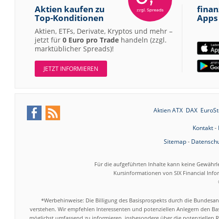
Aktien kaufen zu
finan
Top-Konditionen
Apps
Aktien, ETFs, Derivate, Kryptos und mehr –
jetzt für
0 Euro pro Trade
handeln (zzgl.
marktüblicher Spreads)!
JETZT INFORMIEREN
Aktien ATX
DAX
EuroSt
Kontakt
-
Sitemap
-
Datenschu
Für die aufgeführten Inhalte kann keine Gewährl
Kursinformationen von SIX Financial Inf
*Werbehinweise: Die Billigung des Basisprospekts durch die Bundesans
verstehen. Wir empfehlen Interessenten und potenziellen Anlegern den Bas
möglichst umfassend zu informieren, insbesondere über die potenziellen Ri