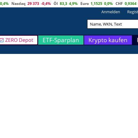
0,4%
Nasdaq
29 373
-0,4%
Öl
83,3
4,9%
Euro
1,1525
0,0%
CHF
0,9364
Anmelden
Regis
ETF-Sparplan
Krypto kaufen
ZERO Depot