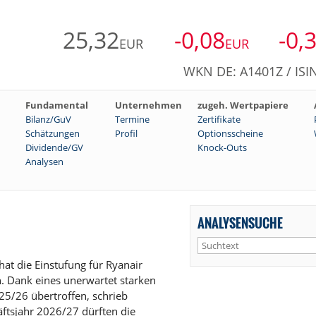
25,32
-0,08
-0,
EUR
EUR
WKN DE: A1401Z / ISI
Fundamental
Unternehmen
zugeh. Wertpapiere
Bilanz/GuV
Termine
Zertifikate
Schätzungen
Profil
Optionsscheine
Dividende/GV
Knock-Outs
Analysen
ANALYSENSUCHE
at die Einstufung für Ryanair
. Dank eines unerwartet starken
025/26 übertroffen, schrieb
äftsjahr 2026/27 dürften die