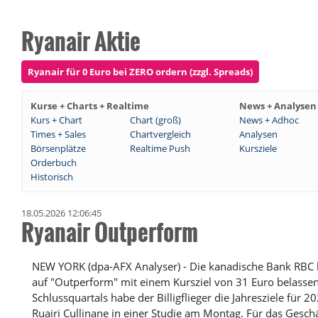
Ryanair Aktie
Ryanair für 0 Euro bei ZERO ordern (zzgl. Spreads)
Kurse + Charts + Realtime
News + Analysen
Kurs + Chart
Chart (groß)
News + Adhoc
Times + Sales
Chartvergleich
Analysen
Börsenplätze
Realtime Push
Kursziele
Orderbuch
Historisch
18.05.2026 12:06:45
Ryanair Outperform
NEW YORK (dpa-AFX Analyser) - Die kanadische Bank RBC h
auf "Outperform" mit einem Kursziel von 31 Euro belassen
Schlussquartals habe der Billigflieger die Jahresziele für 2
Ruairi Cullinane in einer Studie am Montag. Für das Gesch