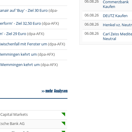
06.08.26
Commerzbank
Kaufen
ir auf 'Buy' - Ziel 30 Euro
(dpa-
06.08.26
DEUTZ Kaufen
rform' - Ziel 32,50 Euro
(dpa-AFX)
06.08.26
Henkel vz. Neutr
06.08.26
 - Ziel 29 Euro
(dpa-AFX)
Carl Zeiss Medit
Neutral
Zwischenfall mit Fenster um
(dpa-AFX)
06.08.26
Wolters Kluwer
Neutral
 Memmingen kehrt um
(dpa-AFX)
06.08.26
AUMOVIO
ch Memmingen kehrt um
(dpa-AFX)
Overweight
06.08.26
Fresenius Medic
Care Kaufen
mehr Analysen
06.08.26
Henkel vz. Marke
Perform
06.08.26
Novo Nordisk H
Capital Markets
06.08.26
Schaeffler Hold
tsche Bank AG
06.08.26
Linde Halten