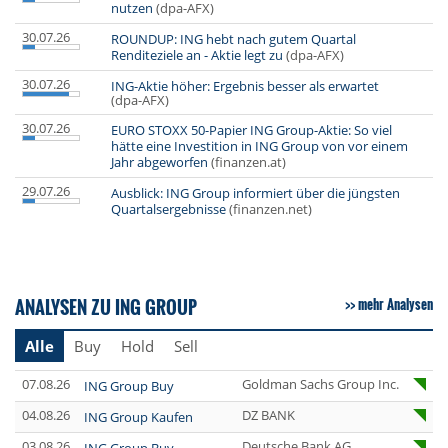
nutzen
(dpa-AFX)
30.07.26
ROUNDUP: ING hebt nach gutem Quartal
Renditeziele an - Aktie legt zu
(dpa-AFX)
30.07.26
ING-Aktie höher: Ergebnis besser als erwartet
(dpa-AFX)
30.07.26
EURO STOXX 50-Papier ING Group-Aktie: So viel
hätte eine Investition in ING Group von vor einem
Jahr abgeworfen
(finanzen.at)
29.07.26
Ausblick: ING Group informiert über die jüngsten
Quartalsergebnisse
(finanzen.net)
ANALYSEN ZU ING GROUP
mehr Analysen
Alle
Buy
Hold
Sell
07.08.26
Goldman Sachs Group Inc.
ING Group Buy
04.08.26
DZ BANK
ING Group Kaufen
03.08.26
Deutsche Bank AG