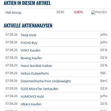
AKTIEN IN DIESEM ARTIKEL
30,50
-0,80%
ING Group
AKTUELLE AKTIENANALYSEN
07.08.26
Jefferi
Tesla Hold
07.08.26
Jefferi
FUCHS Buy
07.08.26
DZ BA
VINCI Kaufen
07.08.26
DZ BA
Boeing Kaufen
07.08.26
DZ BA
Novo Nordisk Halten
07.08.26
RBC Ca
Airbus Outperform
07.08.26
Barclay
Österreichische Post Underweight
07.08.26
DZ BA
SUSS MicroTec Verkaufen
07.08.26
Jefferi
AUMOVIO Hold
07.08.26
DZ BA
Allianz Kaufen