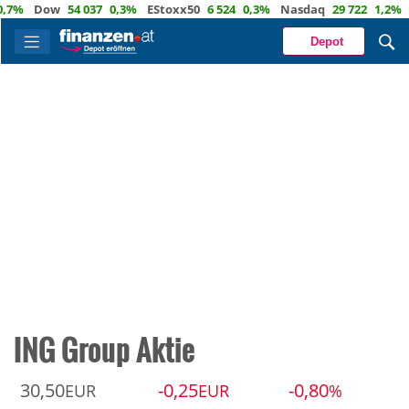
%
Dow
54 037
0,3%
EStoxx50
6 524
0,3%
Nasdaq
29 722
1,2%
Öl
Depot
ING Group Aktie
30,50
-0,25
-0,80
EUR
EUR
%