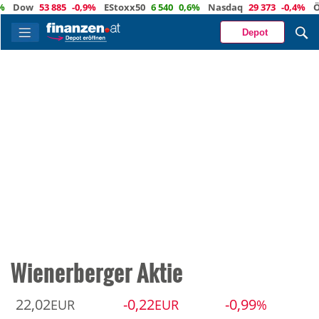
ow
53 885
-0,9%
EStoxx50
6 540
0,6%
Nasdaq
29 373
-0,4%
Öl
82
Depot
Wienerberger Aktie
22,02
-0,22
-0,99
EUR
EUR
%