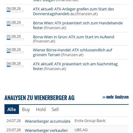
06.08.26
ATX aktuell: ATX-Anleger greifen zum Start des
Donnerstagshandels zu
(finanzen.at)
05.08.26
Börse Wien: ATX präsentiert sich zum Handelsende
fester
(finanzen.at)
05.08.26
Börse Wien in Grün: ATX zum Start im Aufwind
(finanzen.at)
04.08.26
Wiener Börse-Handel: ATX schlussendlich auf
grünem Terrain
(finanzen.at)
04.08.26
ATX aktuell: ATX präsentiert sich am Nachmittag
fester
(finanzen.at)
ANALYSEN ZU WIENERBERGER AG
mehr Analysen
Alle
Buy
Hold
Sell
24.07.26
Erste Group Bank
Wienerberger accumulate
23.07.26
UBS AG
Wienerberger verkaufen