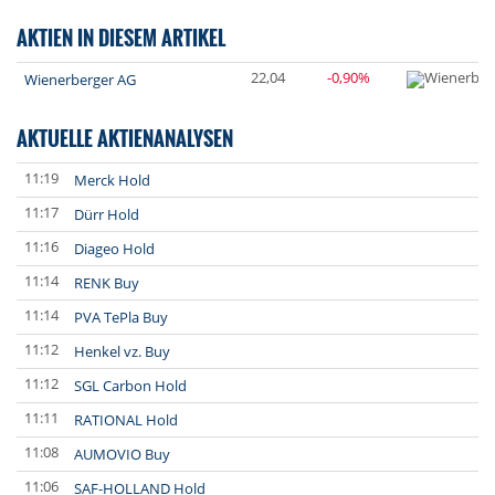
AKTIEN IN DIESEM ARTIKEL
22,04
-0,90%
Wienerberger AG
AKTUELLE AKTIENANALYSEN
11:19
De
Merck Hold
11:17
De
Dürr Hold
11:16
De
Diageo Hold
11:14
De
RENK Buy
11:14
De
PVA TePla Buy
11:12
De
Henkel vz. Buy
11:12
De
SGL Carbon Hold
11:11
De
RATIONAL Hold
11:08
De
AUMOVIO Buy
11:06
De
SAF-HOLLAND Hold