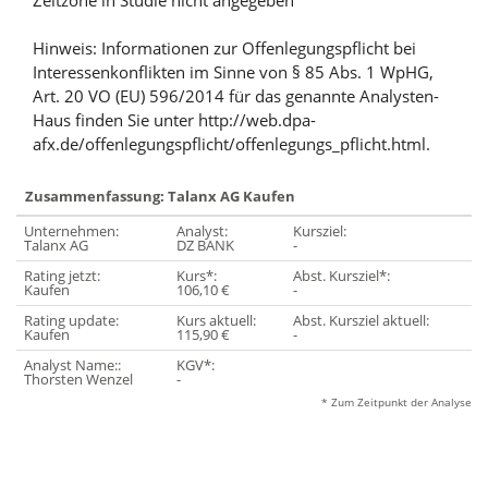
Zeitzone in Studie nicht angegeben
Hinweis: Informationen zur Offenlegungspflicht bei
Interessenkonflikten im Sinne von § 85 Abs. 1 WpHG,
Art. 20 VO (EU) 596/2014 für das genannte Analysten-
Haus finden Sie unter http://web.dpa-
afx.de/offenlegungspflicht/offenlegungs_pflicht.html.
Zusammenfassung: Talanx AG Kaufen
Unternehmen:
Analyst:
Kursziel:
Talanx AG
DZ BANK
-
Rating jetzt:
Kurs*:
Abst. Kursziel*:
Kaufen
106,10 €
-
Rating update:
Kurs aktuell:
Abst. Kursziel aktuell:
Kaufen
115,90 €
-
Analyst Name::
KGV*:
Thorsten Wenzel
-
* Zum Zeitpunkt der Analyse