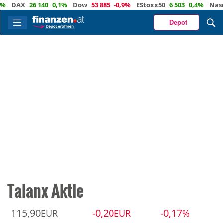
DAX
26 140
0,1%
Dow
53 885
-0,9%
EStoxx50
6 503
0,4%
Nasdaq
Depot
Talanx Aktie
115,90
-0,20
-0,17
EUR
EUR
%