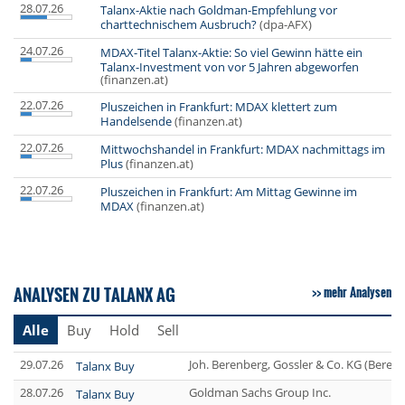
28.07.26
Talanx-Aktie nach Goldman-Empfehlung vor
charttechnischem Ausbruch?
(dpa-AFX)
24.07.26
MDAX-Titel Talanx-Aktie: So viel Gewinn hätte ein
Talanx-Investment von vor 5 Jahren abgeworfen
(finanzen.at)
22.07.26
Pluszeichen in Frankfurt: MDAX klettert zum
Handelsende
(finanzen.at)
22.07.26
Mittwochshandel in Frankfurt: MDAX nachmittags im
Plus
(finanzen.at)
22.07.26
Pluszeichen in Frankfurt: Am Mittag Gewinne im
MDAX
(finanzen.at)
ANALYSEN ZU TALANX AG
mehr Analysen
Alle
Buy
Hold
Sell
29.07.26
Joh. Berenberg, Gossler & Co. KG (Beren
Talanx Buy
28.07.26
Goldman Sachs Group Inc.
Talanx Buy