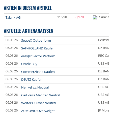
AKTIEN IN DIESEM ARTIKEL
115,90
-0,17%
Talanx AG
AKTUELLE AKTIENANALYSEN
06.08.26
Bernstein
SpaceX Outperform
06.08.26
DZ BANK
SAF-HOLLAND Kaufen
06.08.26
RBC Capit
easyJet Sector Perform
06.08.26
UBS AG
Oracle Buy
06.08.26
DZ BANK
Commerzbank Kaufen
06.08.26
DZ BANK
DEUTZ Kaufen
06.08.26
UBS AG
Henkel vz. Neutral
06.08.26
UBS AG
Carl Zeiss Meditec Neutral
06.08.26
UBS AG
Wolters Kluwer Neutral
06.08.26
JP Morgan
AUMOVIO Overweight