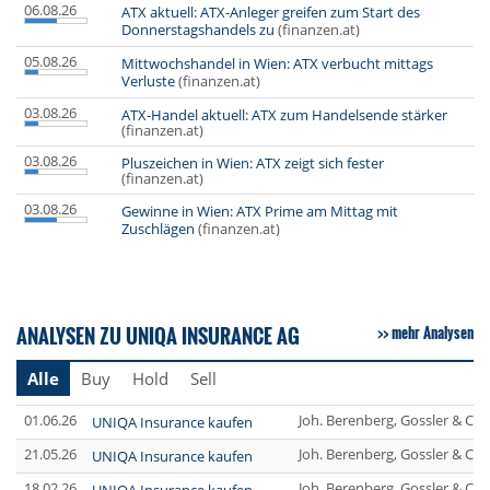
06.08.26
ATX aktuell: ATX-Anleger greifen zum Start des
Donnerstagshandels zu
(finanzen.at)
05.08.26
Mittwochshandel in Wien: ATX verbucht mittags
Verluste
(finanzen.at)
03.08.26
ATX-Handel aktuell: ATX zum Handelsende stärker
(finanzen.at)
03.08.26
Pluszeichen in Wien: ATX zeigt sich fester
(finanzen.at)
03.08.26
Gewinne in Wien: ATX Prime am Mittag mit
Zuschlägen
(finanzen.at)
ANALYSEN ZU UNIQA INSURANCE AG
mehr Analysen
Alle
Buy
Hold
Sell
01.06.26
Joh. Berenberg, Gossler & Co
UNIQA Insurance kaufen
21.05.26
Joh. Berenberg, Gossler & Co
UNIQA Insurance kaufen
18.02.26
Joh. Berenberg, Gossler & Co