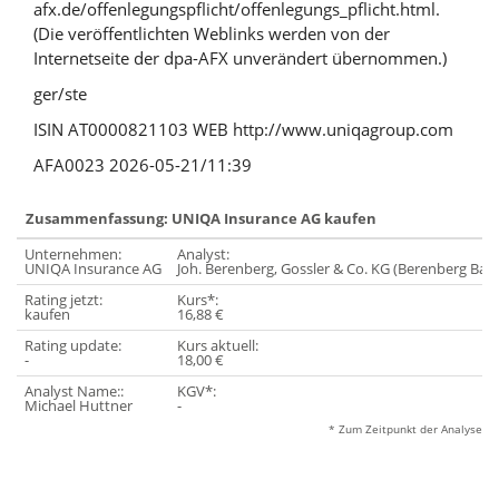
afx.de/offenlegungspflicht/offenlegungs_pflicht.html.
(Die veröffentlichten Weblinks werden von der
Internetseite der dpa-AFX unverändert übernommen.)
ger/ste
ISIN AT0000821103 WEB http://www.uniqagroup.com
AFA0023 2026-05-21/11:39
Zusammenfassung: UNIQA Insurance AG kaufen
Unternehmen:
Analyst:
UNIQA Insurance AG
Joh. Berenberg, Gossler & Co. KG (Berenberg Ban
Rating jetzt:
Kurs*:
kaufen
16,88 €
Rating update:
Kurs aktuell:
-
18,00 €
Analyst Name::
KGV*:
Michael Huttner
-
* Zum Zeitpunkt der Analyse