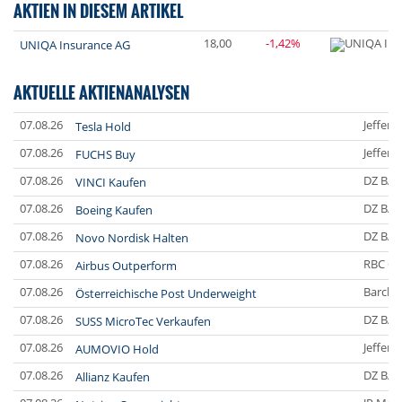
AKTIEN IN DIESEM ARTIKEL
18,00
-1,42%
UNIQA Insurance AG
AKTUELLE AKTIENANALYSEN
07.08.26
Jefferi
Tesla Hold
07.08.26
Jefferi
FUCHS Buy
07.08.26
DZ BA
VINCI Kaufen
07.08.26
DZ BA
Boeing Kaufen
07.08.26
DZ BA
Novo Nordisk Halten
07.08.26
RBC Ca
Airbus Outperform
07.08.26
Barclay
Österreichische Post Underweight
07.08.26
DZ BA
SUSS MicroTec Verkaufen
07.08.26
Jefferi
AUMOVIO Hold
07.08.26
DZ BA
Allianz Kaufen