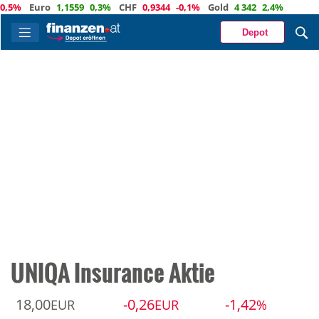
Euro
1,1559
0,3%
CHF
0,9344
-0,1%
Gold
4 342
2,4%
Depot
UNIQA Insurance Aktie
18,00
-0,26
-1,42
EUR
EUR
%