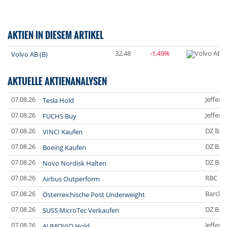
AKTIEN IN DIESEM ARTIKEL
32,48
-1,49%
Volvo AB (B)
AKTUELLE AKTIENANALYSEN
07.08.26
Jefferi
Tesla Hold
07.08.26
Jefferi
FUCHS Buy
07.08.26
DZ BA
VINCI Kaufen
07.08.26
DZ BA
Boeing Kaufen
07.08.26
DZ BA
Novo Nordisk Halten
07.08.26
RBC Ca
Airbus Outperform
07.08.26
Barclay
Österreichische Post Underweight
07.08.26
DZ BA
SUSS MicroTec Verkaufen
07.08.26
Jefferi
AUMOVIO Hold