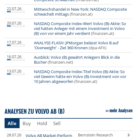
22.07.26
Mittwochshandel in New York: NASDAQ Composite
schwächelt mittags
(finanzen.at)
20.07.26
NASDAQ Composite Index-Wert Volvo (B)-Aktie: So
viel hätten Anleger mit einem Investment in Volvo
(B) von vor einem Jahr verdient
(finanzen.at)
17.07.26
ANALYSE-FLASH: JPMorgan belässt Volvo B auf
'Overweight' - Ziel 360 Kronen
(dpa-AFX)
16.07.26
Ausblick: Volvo (B) gewährt Anlegern Blick in die
Bücher
(finanzen.net)
13.07.26
NASDAQ Composite Index-Titel Volvo (B)-Aktie: So
viel Gewinn hätte ein Volvo (B)-Investment von vor
10 Jahren abgeworfen
(finanzen.at)
ANALYSEN ZU VOLVO AB (B)
mehr Analysen
Alle
Buy
Hold
Sell
28.07.26
Bernstein Research
Volvo AB Market-Perform