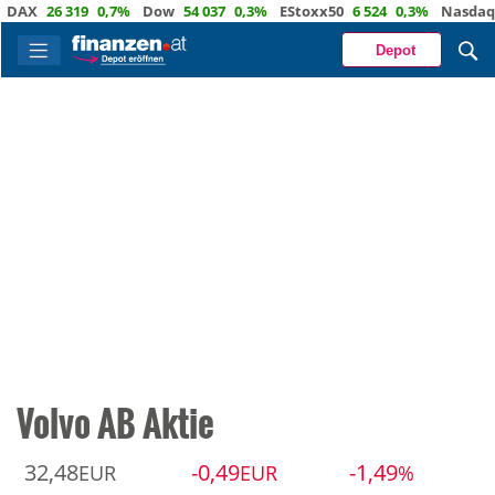
X
26 319
0,7%
Dow
54 037
0,3%
EStoxx50
6 524
0,3%
Nasdaq
29 
Depot
Volvo AB Aktie
32,48
-0,49
-1,49
EUR
EUR
%