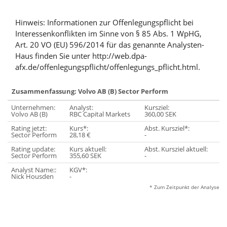
Hinweis: Informationen zur Offenlegungspflicht bei
Interessenkonflikten im Sinne von § 85 Abs. 1 WpHG,
Art. 20 VO (EU) 596/2014 für das genannte Analysten-
Haus finden Sie unter http://web.dpa-
afx.de/offenlegungspflicht/offenlegungs_pflicht.html.
Zusammenfassung: Volvo AB (B) Sector Perform
Unternehmen:
Analyst:
Kursziel:
Volvo AB (B)
RBC Capital Markets
360,00 SEK
Rating jetzt:
Kurs*:
Abst. Kursziel*:
Sector Perform
28,18 €
-
Rating update:
Kurs aktuell:
Abst. Kursziel aktuell:
Sector Perform
355,60 SEK
-
Analyst Name::
KGV*:
Nick Housden
-
* Zum Zeitpunkt der Analyse