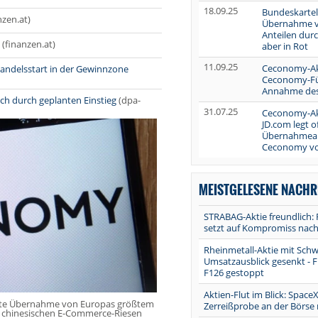
18.09.25
Bundeskarte
nzen.at)
Übernahme 
Anteilen durc
(finanzen.at)
aber in Rot
11.09.25
Ceconomy-Akt
ndelsstart in der Gewinnzone
Ceconomy-Fü
Annahme des
h durch geplanten Einstieg
(dpa-
31.07.25
Ceconomy-Akti
JD.com legt of
Übernahmean
Ceconomy v
MEISTGELESENE NACHR
STRABAG-Aktie freundlich: 
setzt auf Kompromiss nach
Rheinmetall-Aktie mit Sch
Umsatzausblick gesenkt - F
F126 gestoppt
Aktien-Flut im Blick: Space
lante Übernahme von Europas größtem
Zerreißprobe an der Börse
 chinesischen E-Commerce-Riesen