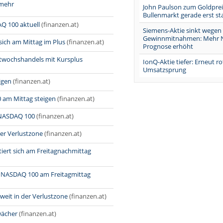
 mehr
John Paulson zum Goldpre
Bullenmarkt gerade erst st
Q 100 aktuell
(finanzen.at)
Siemens-Aktie sinkt wegen
Gewinnmitnahmen: Mehr N
ich am Mittag im Plus
(finanzen.at)
Prognose erhöht
twochshandels mit Kursplus
IonQ-Aktie tiefer: Erneut ro
Umsatzsprung
igen
(finanzen.at)
 am Mittag steigen
(finanzen.at)
 NASDAQ 100
(finanzen.at)
er Verlustzone
(finanzen.at)
ert sich am Freitagnachmittag
 NASDAQ 100 am Freitagmittag
eit in der Verlustzone
(finanzen.at)
wächer
(finanzen.at)