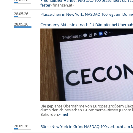
Freundlicher Handel: NASDAQ 100 präsentiert sich
fester
(finanzen.at)
28.05.26
Pluszeichen in New York: NASDAQ 100 legt am Donn
28.05.26
Ceconomy-Aktie sinkt nach EU-Dämpfer bei Überna
Die geplante Übernahme von Europas größtem Elek
durch den chinesischen E-Commerce-Riesen JD.com b
Behörden.
» mehr
28.05.26
Börse New York in Grün: NASDAQ 100 verbucht am 