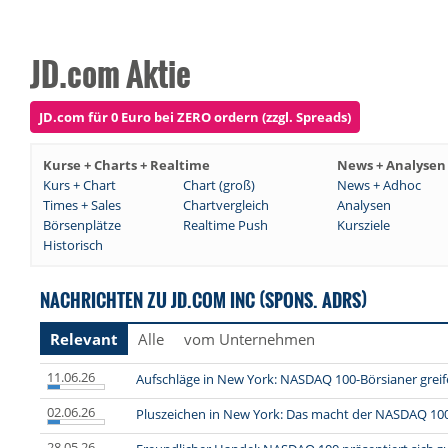
JD.com Aktie
JD.com für 0 Euro bei ZERO ordern (zzgl. Spreads)
Kurse + Charts + Realtime
News + Analysen
Kurs + Chart
Chart (groß)
News + Adhoc
Times + Sales
Chartvergleich
Analysen
Börsenplätze
Realtime Push
Kursziele
Historisch
NACHRICHTEN ZU JD.COM INC (SPONS. ADRS)
Relevant
Alle
vom Unternehmen
11.06.26
Aufschläge in New York: NASDAQ 100-Börsianer greif
02.06.26
Pluszeichen in New York: Das macht der NASDAQ 10
28.05.26