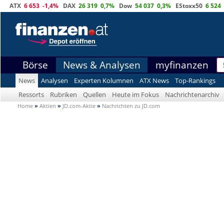
ATX
6 653
-1,4%
DAX
26 319
0,7%
Dow
54 037
0,3%
EStoxx50
6 524
Börse
News & Analysen
myfinanzen
News
Analysen
Experten Kolumnen
ATX News
Top-Rankings
Ressorts
Rubriken
Quellen
Heute im Fokus
Nachrichtenarchiv
Home
»
Aktien
»
JD.com-Aktie
»
Nachrichten zu JD.com