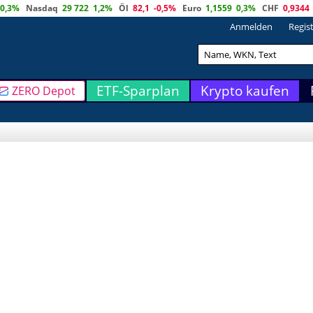
0,3%
Nasdaq
29 722
1,2%
Öl
82,1
-0,5%
Euro
1,1559
0,3%
CHF
0,9344
Anmelden
Regis
ETF-Sparplan
Krypto kaufen
ZERO Depot