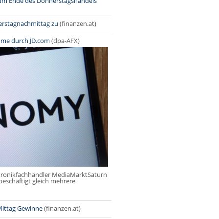
 zum Ende des Donnerstagshandels
erstagnachmittag zu
(finanzen.at)
hme durch JD.com
(dpa-AFX)
tronikfachhändler MediaMarktSaturn
eschäftigt gleich mehrere
Mittag Gewinne
(finanzen.at)