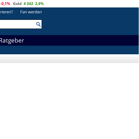
-0,1%
Gold
4 342
2,4%
trieren?
Fan werden
Ratgeber