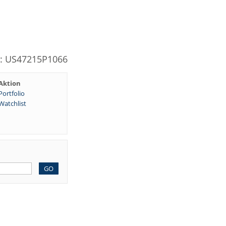
N: US47215P1066
Aktion
Portfolio
Watchlist
GO