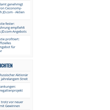
llamt genehmigt
von Ceconomy-
h JD.com - Aktien
ie fester:
hrung empfiehlt
 JD.com-Angebots
e profitiert:
fizielles
gebot für
or
ICHTEN
Russischer Aktionär
 jahrelangem Streit
wankungen:
regattenprojekt
X trotz vor neuer
 mit Gewinnen