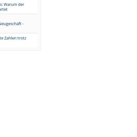
is: Warum der
artet
eugeschäft -
te Zahlen trotz