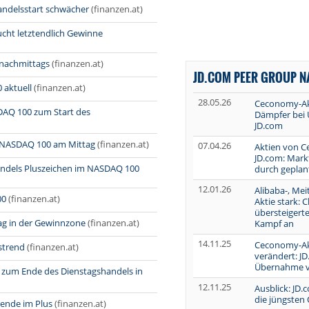
ndelsstart schwächer
(finanzen.at)
cht letztendlich Gewinne
 nachmittags
(finanzen.at)
JD.COM PEER GROUP 
 aktuell
(finanzen.at)
28.05.26
Ceconomy-Akt
DAQ 100 zum Start des
Dämpfer bei
JD.com
er NASDAQ 100 am Mittag
(finanzen.at)
07.04.26
Aktien von 
JD.com: Mark
andels Pluszeichen im NASDAQ 100
durch geplan
12.01.26
Alibaba-, Mei
00
(finanzen.at)
Aktie stark: 
übersteiger
g in der Gewinnzone
(finanzen.at)
Kampf an
14.11.25
Ceconomy-Ak
strend
(finanzen.at)
verändert: J
Übernahme 
0 zum Ende des Dienstagshandels in
12.11.25
Ausblick: JD.
die jüngsten
ende im Plus
(finanzen.at)