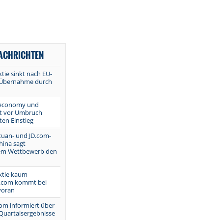
NACHRICHTEN
ie sinkt nach EU-
 Übernahme durch
Ceconomy und
t vor Umbruch
ten Einstieg
tuan- und JD.com-
China sagt
tem Wettbewerb den
tie kaum
D.com kommt bei
voran
com informiert über
 Quartalsergebnisse