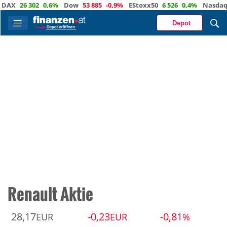
X
26 302
0,6%
Dow
53 885
-0,9%
EStoxx50
6 526
0,4%
Nasdaq
29
Depot
Renault Aktie
28,17
-0,23
-0,81
EUR
EUR
%