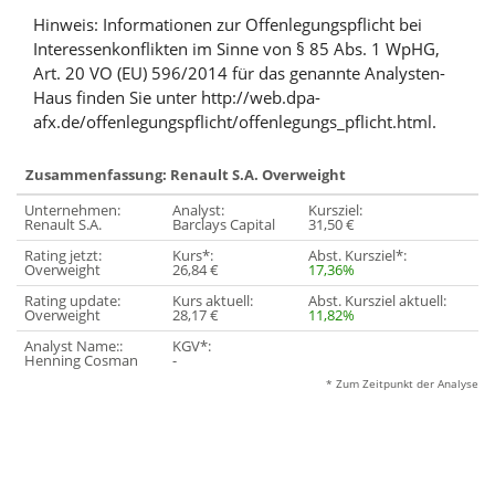
Hinweis: Informationen zur Offenlegungspflicht bei
Interessenkonflikten im Sinne von § 85 Abs. 1 WpHG,
Art. 20 VO (EU) 596/2014 für das genannte Analysten-
Haus finden Sie unter http://web.dpa-
afx.de/offenlegungspflicht/offenlegungs_pflicht.html.
Zusammenfassung: Renault S.A. Overweight
Unternehmen:
Analyst:
Kursziel:
Renault S.A.
Barclays Capital
31,50 €
Rating jetzt:
Kurs*:
Abst. Kursziel*:
Overweight
26,84 €
17,36%
Rating update:
Kurs aktuell:
Abst. Kursziel aktuell:
Overweight
28,17 €
11,82%
Analyst Name::
KGV*:
Henning Cosman
-
* Zum Zeitpunkt der Analyse