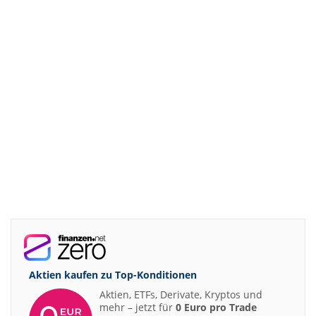
08:52
voestalpine accumulate
08:48
GFT Buy
08:35
SAFRAN Overweight
08:32
MTU Aero Engines Underweight
08:20
SUSS MicroTec Buy
08:19
SUSS MicroTec Buy
08:10
LANXESS Underperform
08:00
Scout24 Buy
07:07
Sanofi Buy
07:06
AstraZeneca Buy
07:00
TUI Overweight
06:59
Diageo Neutral
06:58
RATIONAL Buy
Aktien kaufen zu
Top-Konditionen
06:53
Henkel vz. Neutral
Aktien, ETFs, Derivate, Kryptos und
06:52
mehr – jetzt für
0 Euro pro Trade
Merck Buy