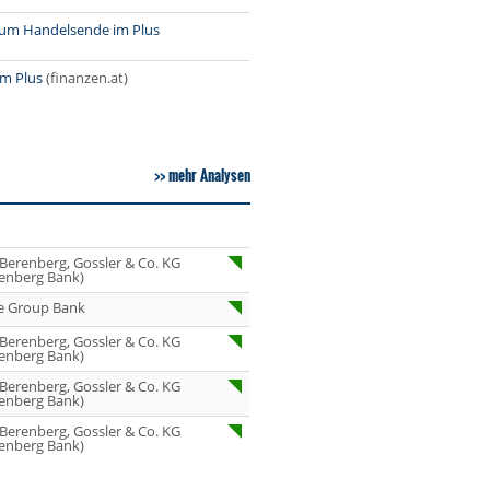
Underweight
zum Handelsende im Plus
07.08.26
IONOS Overweig
im Plus
(finanzen.at)
07.08.26
Springer Nature
Overweight
07.08.26
Henkel vz. Equal
Weight
mehr Analysen
07.08.26
Fraport Equal
Weight
07.08.26
Diageo Overwei
 Berenberg, Gossler & Co. KG
enberg Bank)
07.08.26
Ahold Delhaize
e Group Bank
Equal Weight
 Berenberg, Gossler & Co. KG
07.08.26
RENK Kaufen
enberg Bank)
07.08.26
SGL Carbon Hol
 Berenberg, Gossler & Co. KG
enberg Bank)
 Berenberg, Gossler & Co. KG
07.08.26
Scout24 Kaufen
enberg Bank)
07.08.26
Allianz Hold