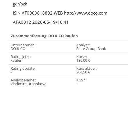
ger/szk
ISIN AT0000818802 WEB http://www.doco.com
AFA0012 2026-05-19/10:41
Zusammenfassung: DO & CO kaufen
Unternehmen:
Analyst:
DO & CO
Erste Group Bank
Rating jetzt:
Kurs*:
kaufen
180,00 €
Rating update:
Kurs aktuell:
-
204,50 €
Analyst Name::
KGV*:
Vladimira Urbankova
-