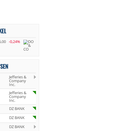
KEL
5,00
-0,24%
YSEN
Jefferies &
Company
Inc.
Jefferies &
Company
Inc.
DZ BANK
DZ BANK
DZ BANK