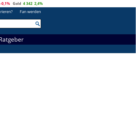
-0,1%
Gold
4 342
2,4%
trieren?
Fan werden
Ratgeber