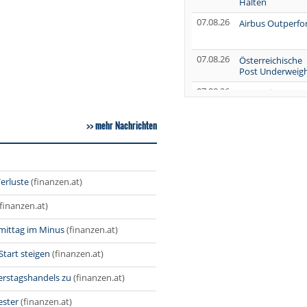
Halten
07.08.26
Airbus Outperf
07.08.26
Österreichische
Post Underweig
07.08.26
SUSS MicroTec
Verkaufen
07.08.26
mehr Nachrichten
AUMOVIO Hold
07.08.26
Allianz Kaufen
erluste
(finanzen.at)
07.08.26
Nutrien
Overweight
(finanzen.at)
07.08.26
Tesla Neutral
gmittag im Minus
(finanzen.at)
07.08.26
Symrise Kaufen
Start steigen
(finanzen.at)
07.08.26
LANXESS Halten
erstagshandels zu
(finanzen.at)
07.08.26
Aurubis Halten
ester
(finanzen.at)
07.08.26
Under Armour