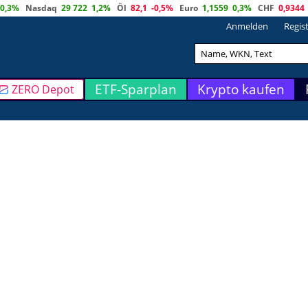
0,3%
Nasdaq
29 722
1,2%
Öl
82,1
-0,5%
Euro
1,1559
0,3%
CHF
0,9344
Anmelden
Regis
ETF-Sparplan
Krypto kaufen
ZERO Depot