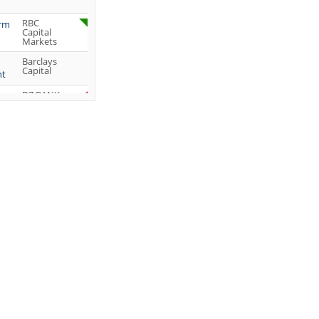
RBC
orm
Capital
Markets
Barclays
Capital
ht
DZ BANK
Jefferies &
Company
Inc.
DZ BANK
JP Morgan
Chase &
Co.
UBS AG
DZ BANK
DZ BANK
DZ BANK
JP Morgan