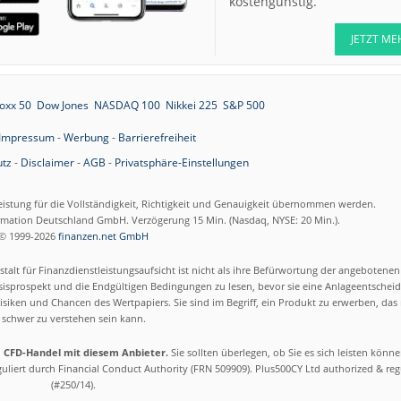
kostengünstig.
Neutral
07.08.26
IONOS Neutral
JETZT ME
07.08.26
Allianz Neutral
07.08.26
Carl Zeiss Medit
Hold
oxx 50
Dow Jones
NASDAQ 100
Nikkei 225
S&P 500
07.08.26
United Internet
Impressum
-
Werbung
-
Barrierefreiheit
Buy
tz
-
Disclaimer
-
AGB
-
Privatsphäre-Einstellungen
07.08.26
Scout24 Buy
eistung für die Vollständigkeit, Richtigkeit und Genauigkeit übernommen werden.
07.08.26
Rheinmetall Buy
ormation Deutschland GmbH. Verzögerung 15 Min. (Nasdaq, NYSE: 20 Min.).
© 1999-2026
finanzen.net GmbH
07.08.26
IONOS Buy
talt für Finanzdienstleistungsaufsicht ist nicht als ihre Befürwortung der angebotene
07.08.26
Aurubis Hold
isprospekt und die Endgültigen Bedingungen zu lesen, bevor sie eine Anlageentscheid
siken und Chancen des Wertpapiers. Sie sind im Begriff, ein Produkt zu erwerben, das n
07.08.26
schwer zu verstehen sein kann.
Deutsche Bank
Neutral
m CFD-Handel mit diesem Anbieter.
Sie sollten überlegen, ob Sie es sich leisten könn
07.08.26
ING Group Buy
eguliert durch Financial Conduct Authority (FRN 509909). Plus500CY Ltd authorized & re
(#250/14).