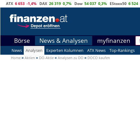
ATX
6 653
-1,4%
DAX
26 319
0,7%
Dow
54 037
0,3%
EStoxx50
6 524
Börse
News & Analysen
myfinanzen
News
Analysen
Experten Kolumnen
ATX News
Top-Rankings
Home
»
Aktien
»
DO-Aktie
»
Analysen zu DO
»
DOCO kaufen