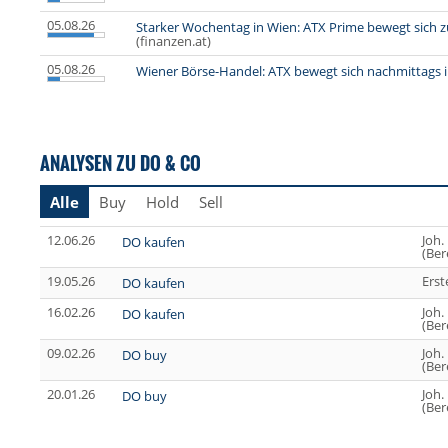
05.08.26
Starker Wochentag in Wien: ATX Prime bewegt sich 
(finanzen.at)
05.08.26
Wiener Börse-Handel: ATX bewegt sich nachmittags 
ANALYSEN ZU DO & CO
Alle
Buy
Hold
Sell
12.06.26
Joh.
DO kaufen
(Ber
19.05.26
Erst
DO kaufen
16.02.26
Joh.
DO kaufen
(Ber
09.02.26
Joh.
DO buy
(Ber
20.01.26
Joh.
DO buy
(Ber