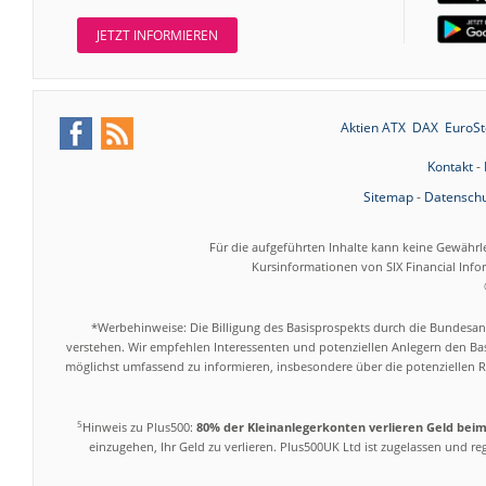
JETZT INFORMIEREN
Aktien ATX
DAX
EuroSt
Kontakt
-
Sitemap
-
Datenschu
Für die aufgeführten Inhalte kann keine Gewährl
Kursinformationen von SIX Financial Inf
*Werbehinweise: Die Billigung des Basisprospekts durch die Bundesans
verstehen. Wir empfehlen Interessenten und potenziellen Anlegern den Bas
möglichst umfassend zu informieren, insbesondere über die potenziellen Ri
5
Hinweis zu Plus500:
80% der Kleinanlegerkonten verlieren Geld bei
einzugehen, Ihr Geld zu verlieren. Plus500UK Ltd ist zugelassen und r