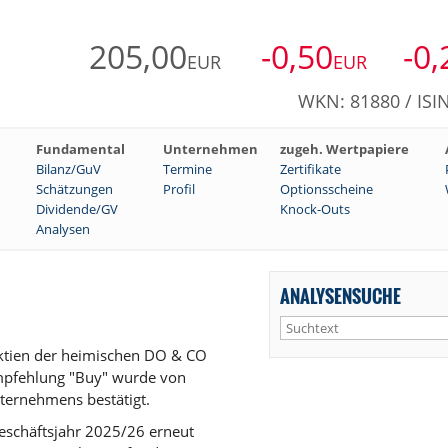
205,00
-0,50
-0,
EUR
EUR
WKN: 81880 / ISI
Fundamental
Unternehmen
zugeh. Wertpapiere
Bilanz/GuV
Termine
Zertifikate
Schätzungen
Profil
Optionsscheine
Dividende/GV
Knock-Outs
Analysen
ANALYSENSUCHE
 Aktien der heimischen DO & CO
empfehlung "Buy" wurde von
nternehmens bestätigt.
eschäftsjahr 2025/26 erneut