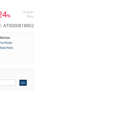
24
17:50:01
%
Wien
N: AT0000818802
Aktion
Portfolio
Watchlist
GO