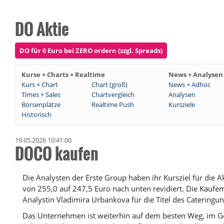
DO Aktie
DO für 0 Euro bei ZERO ordern (zzgl. Spreads)
Kurse + Charts + Realtime
News + Analysen
Kurs + Chart
Chart (groß)
News + Adhoc
Times + Sales
Chartvergleich
Analysen
Börsenplätze
Realtime Push
Kursziele
Historisch
19.05.2026 10:41:00
DOCO kaufen
Die Analysten der Erste Group haben ihr Kursziel für die
von 255,0 auf 247,5 Euro nach unten revidiert. Die Kauf
Analystin Vladimira Urbankova für die Titel des Cateringu
Das Unternehmen ist weiterhin auf dem besten Weg, im G