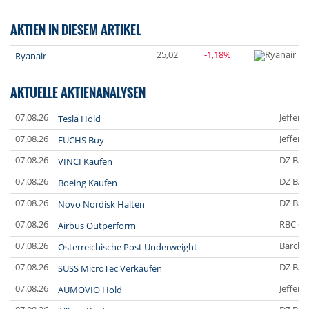
AKTIEN IN DIESEM ARTIKEL
25,02
-1,18%
Ryanair
AKTUELLE AKTIENANALYSEN
07.08.26
Jefferi
Tesla Hold
07.08.26
Jefferi
FUCHS Buy
07.08.26
DZ BA
VINCI Kaufen
07.08.26
DZ BA
Boeing Kaufen
07.08.26
DZ BA
Novo Nordisk Halten
07.08.26
RBC Ca
Airbus Outperform
07.08.26
Barclay
Österreichische Post Underweight
07.08.26
DZ BA
SUSS MicroTec Verkaufen
07.08.26
Jefferi
AUMOVIO Hold