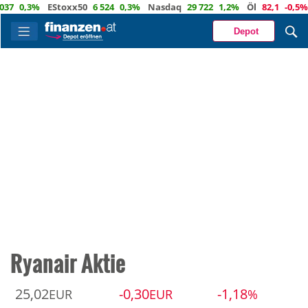
0,3%
EStoxx50
6 524
0,3%
Nasdaq
29 722
1,2%
Öl
82,1
-0,5%
E
Depot
Ryanair Aktie
25,02
-0,30
-1,18
EUR
EUR
%