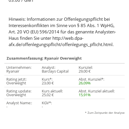
03:00 / GMT
Hinweis: Informationen zur Offenlegungspflicht bei
Interessenkonflikten im Sinne von § 85 Abs. 1 WpHG,
Art. 20 VO (EU) 596/2014 für das genannte Analysten-
Haus finden Sie unter http://web.dpa-
afx.de/offenlegungspflicht/offenlegungs_pflicht.html.
Zusammenfassung: Ryanair Overweight
Unternehmen:
Analyst:
Kursziel:
Ryanair
Barclays Capital
29,00 €
Rating jetzt:
Kurs*:
Abst. Kursziel*:
Overweight
23,00 €
26,09%
Rating update:
Kurs aktuell:
Abst. Kursziel aktuell:
Overweight
25,02 €
15,91%
Analyst Name::
KGV*:
-
-
* Zum Zeitpunkt der Analyse