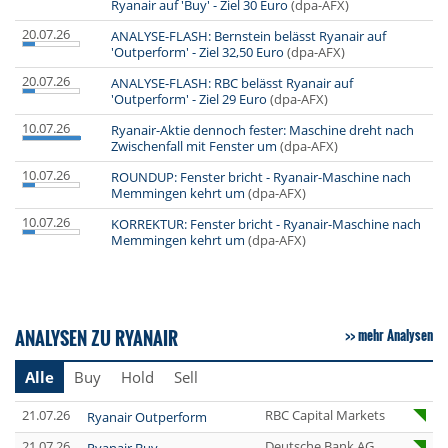
Ryanair auf 'Buy' - Ziel 30 Euro
(dpa-AFX)
20.07.26
ANALYSE-FLASH: Bernstein belässt Ryanair auf
'Outperform' - Ziel 32,50 Euro
(dpa-AFX)
20.07.26
ANALYSE-FLASH: RBC belässt Ryanair auf
'Outperform' - Ziel 29 Euro
(dpa-AFX)
10.07.26
Ryanair-Aktie dennoch fester: Maschine dreht nach
Zwischenfall mit Fenster um
(dpa-AFX)
10.07.26
ROUNDUP: Fenster bricht - Ryanair-Maschine nach
Memmingen kehrt um
(dpa-AFX)
10.07.26
KORREKTUR: Fenster bricht - Ryanair-Maschine nach
Memmingen kehrt um
(dpa-AFX)
ANALYSEN ZU RYANAIR
mehr Analysen
Alle
Buy
Hold
Sell
21.07.26
RBC Capital Markets
Ryanair Outperform
21.07.26
Deutsche Bank AG