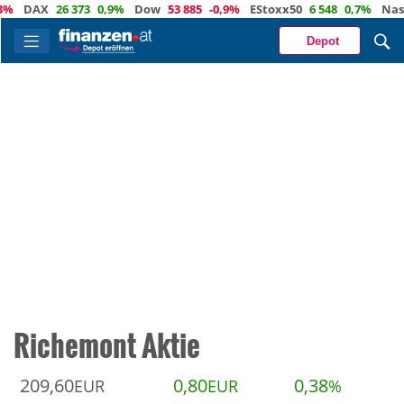
DAX
26 373
0,9%
Dow
53 885
-0,9%
EStoxx50
6 548
0,7%
Nasdaq
Depot
Richemont Aktie
209,60
0,80
0,38
EUR
EUR
%