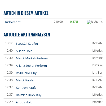
AKTIEN IN DIESEM ARTIKEL
210,00
0,57%
Richemont
AKTUELLE AKTIENANALYSEN
13:12
DZ BANK
Scout24 Kaufen
12:40
Jefferies 
Allianz Hold
12:40
Bernstein
Merck Market-Perform
12:39
RBC Capit
Allianz Sector Perform
12:39
Joh. Bere
RATIONAL Buy
12:38
DZ BANK
Merck Kaufen
12:37
DZ BANK
Kontron Kaufen
12:37
Jefferies 
Daimler Truck Buy
12:29
Jefferies 
Airbus Hold