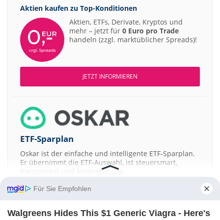
Henkel vz. Sell
Aktien kaufen zu
Top-Konditionen
11:52
Warburg 
KSB Buy
Aktien, ETFs, Derivate, Kryptos und
11:52
Warburg 
mehr – jetzt für
0 Euro pro Trade
Kontron Buy
handeln (zzgl. marktüblicher Spreads)!
11:52
DZ BANK
Siemens Healthineers Kaufen
11:51
Joh. Bere
PVA TePla Buy
11:50
Deutsche
Commerzbank Buy
JETZT INFORMIEREN
11:50
Deutsche
1&1 Buy
11:49
JP Morgan
LANXESS Neutral
11:48
Joh. Bere
KSB Buy
11:48
RBC Capit
ETF-Sparplan
Zurich Insurance Outperform
11:44
JP Morgan
Daimler Truck Overweight
Oskar ist der einfache und intelligente ETF-Sparplan.
Er übernimmt die ETF-Auswahl, ist steuersmart,
11:19
Deutsche
Merck Hold
transparent und kostengünstig.
11:17
Deutsche
Dürr Hold
Für Sie Empfohlen
JETZT MEHR ERFAHREN
11:16
Deutsche
Diageo Hold
Walgreens Hides This $1 Generic Viagra - Here's
11:14
Deutsche
RENK Buy