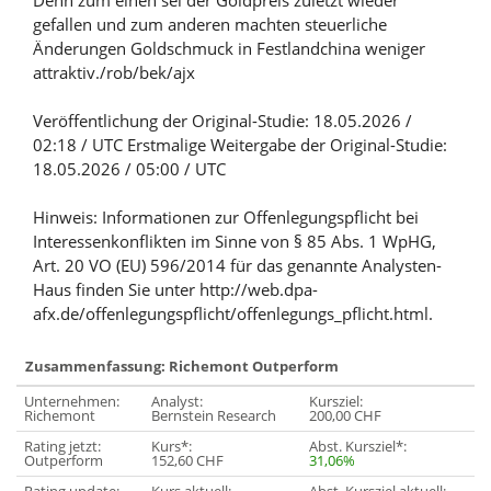
Denn zum einen sei der Goldpreis zuletzt wieder
gefallen und zum anderen machten steuerliche
Änderungen Goldschmuck in Festlandchina weniger
attraktiv./rob/bek/ajx
Veröffentlichung der Original-Studie: 18.05.2026 /
02:18 / UTC Erstmalige Weitergabe der Original-Studie:
18.05.2026 / 05:00 / UTC
Hinweis: Informationen zur Offenlegungspflicht bei
Interessenkonflikten im Sinne von § 85 Abs. 1 WpHG,
Art. 20 VO (EU) 596/2014 für das genannte Analysten-
Haus finden Sie unter http://web.dpa-
afx.de/offenlegungspflicht/offenlegungs_pflicht.html.
Zusammenfassung: Richemont Outperform
Unternehmen:
Analyst:
Kursziel:
Richemont
Bernstein Research
200,00 CHF
Rating jetzt:
Kurs*:
Abst. Kursziel*:
Outperform
152,60 CHF
31,06%