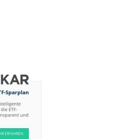
Company
Inc.
UBS AG
UBS AG
Jefferies &
Company
Inc.
Jefferies &
Company
Inc.
Deutsche
Bank AG
Jefferies &
Company
Inc.
TF-Sparplan
UBS AG
ntelligente
UBS AG
die ETF-
ransparent und
UBS AG
UBS AG
HR ERFAHREN