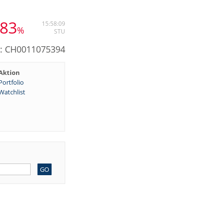
,83
15:58:09
%
STU
N: CH0011075394
Aktion
Portfolio
Watchlist
GO