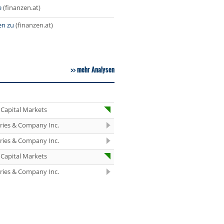
13:51
Pfizer Kaufen
e
(finanzen.at)
13:51
Vonovia Buy
en zu
(finanzen.at)
13:50
Wolters Kluwer Buy
13:50
Springer Nature
Buy
mehr Analysen
13:50
Klöckner Hold
13:49
Deutsche Telekom
Capital Markets
Buy
eries & Company Inc.
13:48
QIAGEN Buy
eries & Company Inc.
12:56
Ahold Delhaize
Market-Perform
Capital Markets
12:55
Merck Hold
eries & Company Inc.
12:55
Deutsche Telekom
Outperform
12:49
Henkel vz. Hold