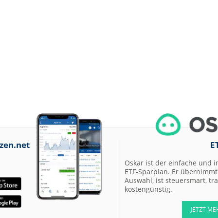
12:48
RATIONAL Buy
12:47
Siemens Buy
12:45
SUSS MicroTec Buy
12:45
Scout24 Buy
12:38
Fresenius Buy
12:36
Münchener
Rückversicherungs-
Gesellschaft Hold
zen.net
E
12:35
Infineon Neutral
Oskar ist der einfache und i
12:34
ETF-Sparplan. Er übernimmt 
Ahold Delhaize
Neutral
Auswahl, ist steuersmart, t
kostengünstig.
12:32
SUSS MicroTec Buy
12:31
Swiss Re Sell
JETZT ME