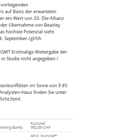
g vorliegenden
s auf Basis der erwarteten
r ein Wert von 20. Die Allianz
on der Übernahme von Beazley
as höchste Potenzial sieht
4. September./gl/tih
/ GMT Erstmalige Weitergabe der
 in Studie nicht angegeben /
ssenkonflikten im Sinne von § 85
Analysten-Haus finden Sie unter
licht.html.
Kursziel:
renberg Bank)
902,00 CHF
Abst. Kursziel*: