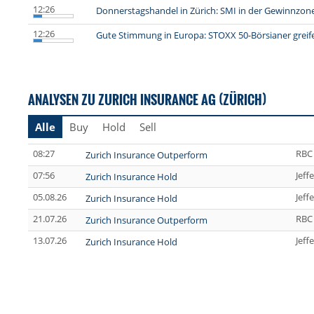
12:26
Donnerstagshandel in Zürich: SMI in der Gewinnzon
12:26
Gute Stimmung in Europa: STOXX 50-Börsianer greif
ANALYSEN ZU ZURICH INSURANCE AG (ZÜRICH)
Alle
Buy
Hold
Sell
08:27
RBC 
Zurich Insurance Outperform
07:56
Jeff
Zurich Insurance Hold
05.08.26
Jeff
Zurich Insurance Hold
21.07.26
RBC 
Zurich Insurance Outperform
13.07.26
Jeff
Zurich Insurance Hold