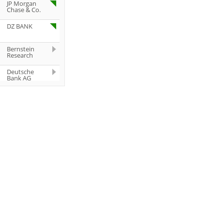
JP Morgan
Chase & Co.
DZ BANK
Bernstein
Research
Deutsche
Bank AG
Deutsche
Bank AG
DZ BANK
JP Morgan
Chase & Co.
Jefferies &
Company
Inc.
Jefferies &
Company
Inc.
Bernstein
Research