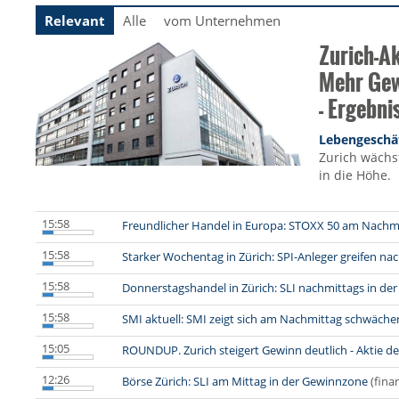
Relevant
Alle
vom Unternehmen
Zurich-A
Mehr Gew
- Ergebni
Lebengeschä
Zurich wächs
in die Höhe.
15:58
Freundlicher Handel in Europa: STOXX 50 am Nachm
15:58
Starker Wochentag in Zürich: SPI-Anleger greifen na
15:58
Donnerstagshandel in Zürich: SLI nachmittags in d
15:58
SMI aktuell: SMI zeigt sich am Nachmittag schwäche
15:05
ROUNDUP. Zurich steigert Gewinn deutlich - Aktie 
12:26
Börse Zürich: SLI am Mittag in der Gewinnzone
(fina