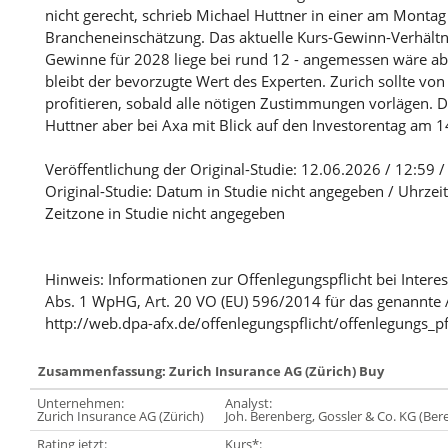
nicht gerecht, schrieb Michael Huttner in einer am Monta
Brancheneinschätzung. Das aktuelle Kurs-Gewinn-Verhältni
Gewinne für 2028 liege bei rund 12 - angemessen wäre abe
bleibt der bevorzugte Wert des Experten. Zurich sollte v
profitieren, sobald alle nötigen Zustimmungen vorlägen. D
Huttner aber bei Axa mit Blick auf den Investorentag am 1
Veröffentlichung der Original-Studie: 12.06.2026 / 12:59 
Original-Studie: Datum in Studie nicht angegeben / Uhrzeit
Zeitzone in Studie nicht angegeben
Hinweis: Informationen zur Offenlegungspflicht bei Intere
Abs. 1 WpHG, Art. 20 VO (EU) 596/2014 für das genannte 
http://web.dpa-afx.de/offenlegungspflicht/offenlegungs_pf
Zusammenfassung: Zurich Insurance AG (Zürich) Buy
Unternehmen:
Analyst:
Zurich Insurance AG (Zürich)
Joh. Berenberg, Gossler & Co. KG (Be
Rating jetzt:
Kurs*: