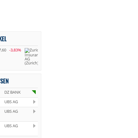
KEL
7,60
-3,83%
YSEN
DZ BANK
UBS AG
UBS AG
UBS AG