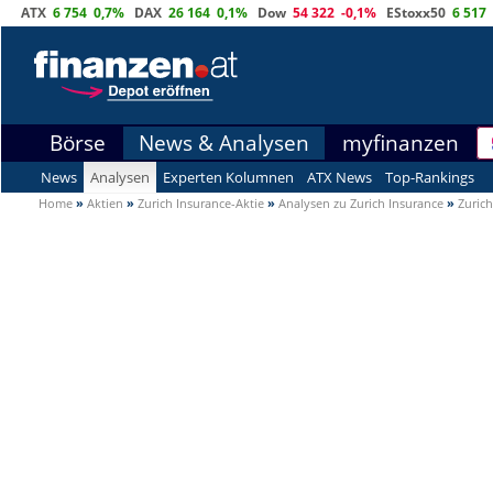
ATX
6 754
0,7%
DAX
26 164
0,1%
Dow
54 322
-0,1%
EStoxx50
6 517
Börse
News & Analysen
myfinanzen
News
Analysen
Experten Kolumnen
ATX News
Top-Rankings
Home
»
Aktien
»
Zurich Insurance-Aktie
»
Analysen zu Zurich Insurance
»
Zuric