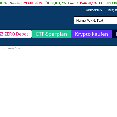
0,6%
Nasdaq
29 410
-0,3%
Öl
80,8
1,7%
Euro
1,1544
-0,1%
CHF
0,9338
Anmelden
Regis
ETF-Sparplan
Krypto kaufen
ZERO Depot
h Insurance Buy