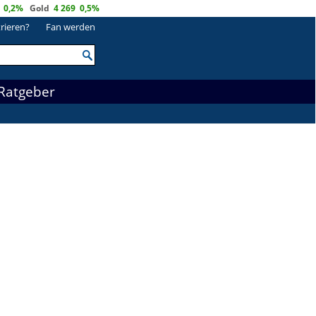
0,2%
Gold
4 269
0,5%
trieren?
Fan werden
Ratgeber