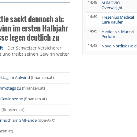
14:49
AUMOVIO
Overweight
ktie sackt dennoch ab:
14:49
Fresenius Medical
Care Kaufen
inn im ersten Halbjahr
14:45
Henkel vz. Market-
sse legen deutlich zu
Perform
14:43
Novo Nordisk Hold
ft
Der Schweizer Versicherer
t und treibt seinen Gewinn weiter
14:42
Schaeffler Hold
14:41
Linde Halten
ittag im Aufwind
(finanzen.at)
14:40
Diageo Neutral
chmittags zu
(finanzen.at)
13:52
QIAGEN Buy
er Gewinnzone
(finanzen.at)
13:51
r
(finanzen.at)
Diageo Buy
dennoch am SMI-Ende
(dpa-AFX)
13:51
Diageo Outperform
nzen.at)