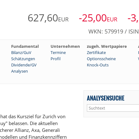
627,60
-25,00
-3
EUR
EUR
WKN: 579919 / ISI
Fundamental
Unternehmen
zugeh. Wertpapiere
Bilanz/GuV
Termine
Zertifikate
Schätzungen
Profil
Optionsscheine
Dividende/GV
Knock-Outs
Analysen
ANALYSENSUCHE
at das Kursziel für Zurich von
y" belassen. Die aktuellen
erer Allianz, Axa, Generali
odellen und Finanzkennziffern