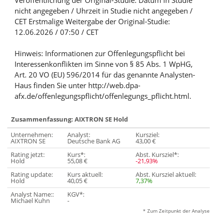
Veröffentlichung der Original-Studie: Datum in Studie
nicht angegeben / Uhrzeit in Studie nicht angegeben /
CET Erstmalige Weitergabe der Original-Studie:
12.06.2026 / 07:50 / CET
Hinweis: Informationen zur Offenlegungspflicht bei
Interessenkonflikten im Sinne von § 85 Abs. 1 WpHG,
Art. 20 VO (EU) 596/2014 für das genannte Analysten-
Haus finden Sie unter http://web.dpa-
afx.de/offenlegungspflicht/offenlegungs_pflicht.html.
Zusammenfassung: AIXTRON SE Hold
Unternehmen:
Analyst:
Kursziel:
AIXTRON SE
Deutsche Bank AG
43,00 €
Rating jetzt:
Kurs*:
Abst. Kursziel*:
Hold
55,08 €
-21,93%
Rating update:
Kurs aktuell:
Abst. Kursziel aktuell:
Hold
40,05 €
7,37%
Analyst Name::
KGV*:
Michael Kuhn
-
* Zum Zeitpunkt der Analyse