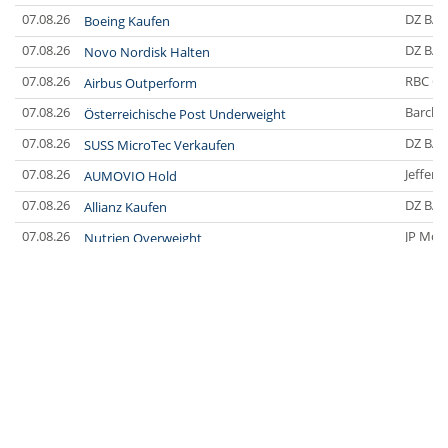
07.08.26
DZ BA
Boeing Kaufen
07.08.26
DZ BA
Novo Nordisk Halten
07.08.26
RBC Ca
Airbus Outperform
07.08.26
Barclay
Österreichische Post Underweight
07.08.26
DZ BA
SUSS MicroTec Verkaufen
07.08.26
Jefferi
AUMOVIO Hold
07.08.26
DZ BA
Allianz Kaufen
07.08.26
JP Mor
Nutrien Overweight
07.08.26
UBS A
Tesla Neutral
07.08.26
DZ BA
Symrise Kaufen
07.08.26
DZ BA
LANXESS Halten
07.08.26
DZ BA
Aurubis Halten
07.08.26
JP Mor
Under Armour Underweight
07.08.26
Barclay
IONOS Overweight