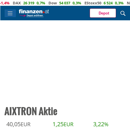
4%
DAX
26 319
0,7%
Dow
54 037
0,3%
EStoxx50
6 524
0,3%
Nasd
Depot
AIXTRON Aktie
40,05
1,25
3,22
EUR
EUR
%