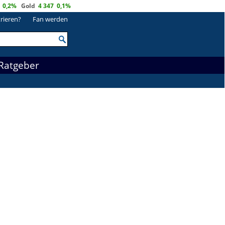
0,2%
Gold
4 347
0,1%
trieren?
Fan werden
Ratgeber