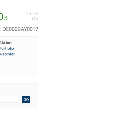
0
08:13:06
%
STU
N: DE000BAY0017
Aktion
Portfolio
Watchlist
GO