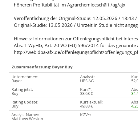
höheren Profitabilität im Agrarchemieeschäft./ag/ajx
Veröffentlichung der Original-Studie: 12.05.2026 / 18:43 
Original-Studie: 13.05.2026 / Uhrzeit in Studie nicht ang
Hinweis: Informationen zur Offenlegungspflicht bei Intere
Abs. 1 WpHG, Art. 20 VO (EU) 596/2014 für das genannte 
http://web.dpa-afx.de/offenlegungspflicht/offenlegungs_pf
Zusammenfassung: Bayer Buy
Unternehmen:
Analyst:
Kurs
Bayer
UBS AG
52,
Rating jetzt:
Kurs*:
Abs
Buy
38,68 €
34,
Rating update:
Kurs aktuell:
Abst
Buy
49,88 €
4,2
Analyst Name::
KGV*:
Matthew Weston
-