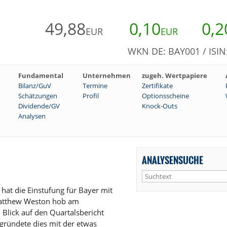
49,88
0,10
0,2
EUR
EUR
WKN DE: BAY001 / ISI
Fundamental
Unternehmen
zugeh. Wertpapiere
Bilanz/GuV
Termine
Zertifikate
Schätzungen
Profil
Optionsscheine
Dividende/GV
Knock-Outs
Analysen
ANALYSENSUCHE
at die Einstufung für Bayer mit
 Matthew Weston hob am
lick auf den Quartalsbericht
gründete dies mit der etwas