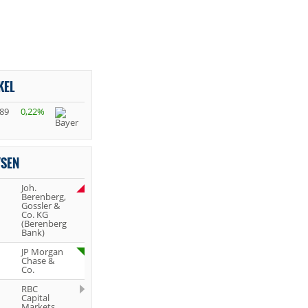
KEL
,89
0,22%
YSEN
Joh.
Berenberg,
Gossler &
Co. KG
(Berenberg
Bank)
JP Morgan
Chase &
Co.
RBC
Capital
Markets