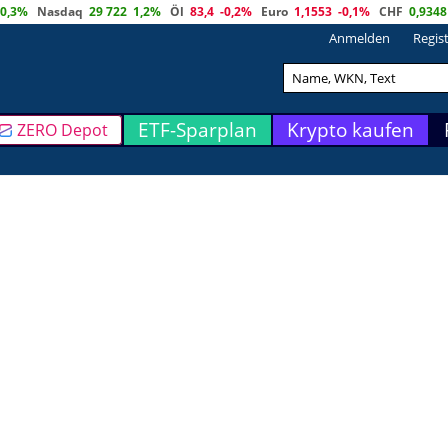
0,3%
Nasdaq
29 722
1,2%
Öl
83,4
-0,2%
Euro
1,1553
-0,1%
CHF
0,9348
Anmelden
Regis
ETF-Sparplan
Krypto kaufen
ZERO Depot