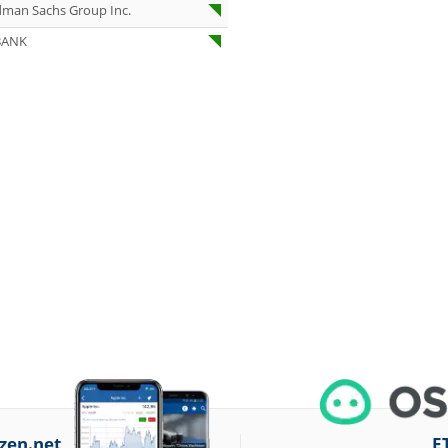
07.08.26
Novo Nordisk
dman Sachs Group Inc.
Halten
BANK
07.08.26
Airbus Outperf
07.08.26
Österreichische
Post Underweig
07.08.26
SUSS MicroTec
Verkaufen
07.08.26
AUMOVIO Hold
07.08.26
Allianz Kaufen
07.08.26
Nutrien
Overweight
07.08.26
Tesla Neutral
07.08.26
Symrise Kaufen
07.08.26
LANXESS Halten
07.08.26
Aurubis Halten
zen.net
E