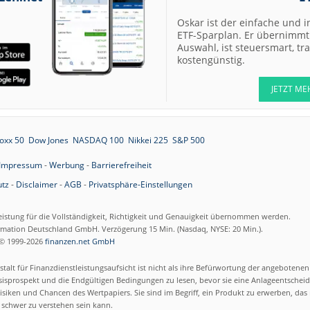
07.08.26
Under Armour
Underweight
Oskar ist der einfache und i
ETF-Sparplan. Er übernimmt 
07.08.26
Auswahl, ist steuersmart, t
IONOS Overweig
kostengünstig.
07.08.26
Springer Nature
Overweight
JETZT ME
07.08.26
Henkel vz. Equal
Weight
07.08.26
oxx 50
Dow Jones
NASDAQ 100
Nikkei 225
S&P 500
Fraport Equal
Weight
Impressum
-
Werbung
-
Barrierefreiheit
07.08.26
Diageo Overwei
tz
-
Disclaimer
-
AGB
-
Privatsphäre-Einstellungen
07.08.26
Ahold Delhaize
Equal Weight
eistung für die Vollständigkeit, Richtigkeit und Genauigkeit übernommen werden.
ormation Deutschland GmbH. Verzögerung 15 Min. (Nasdaq, NYSE: 20 Min.).
07.08.26
RENK Kaufen
© 1999-2026
finanzen.net GmbH
07.08.26
SGL Carbon Hol
talt für Finanzdienstleistungsaufsicht ist nicht als ihre Befürwortung der angebotene
isprospekt und die Endgültigen Bedingungen zu lesen, bevor sie eine Anlageentscheid
07.08.26
siken und Chancen des Wertpapiers. Sie sind im Begriff, ein Produkt zu erwerben, das n
Scout24 Kaufen
schwer zu verstehen sein kann.