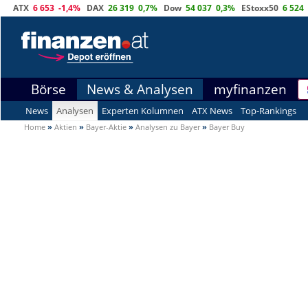
ATX
6 653
-1,4%
DAX
26 319
0,7%
Dow
54 037
0,3%
EStoxx50
6 524
Börse
News & Analysen
myfinanzen
News
Analysen
Experten Kolumnen
ATX News
Top-Rankings
Home
»
Aktien
»
Bayer-Aktie
»
Analysen zu Bayer
»
Bayer Buy