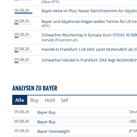
(dpa-AFX)
06.08.26
Bayer-Aktie im Plus: Neuer Gerichtstermin für Glyph
06.08.26
Bayer und Glyphosat-Kläger wollen Termin für US-V
AFX)
05.08.26
Schwacher Wochentag in Europa: Euro STOXX 50 fäl
zurück
(finanzen.at)
05.08.26
Handel in Frankfurt: LUS-DAX sackt letztendlich ab
(
05.08.26
Schwacher Handel in Frankfurt: DAX liegt letztendlic
ANALYSEN ZU BAYER
Alle
Buy
Hold
Sell
05.08.26
Deu
Bayer Buy
05.08.26
UBS
Bayer Buy
05.08.26
JP M
Bayer Overweight