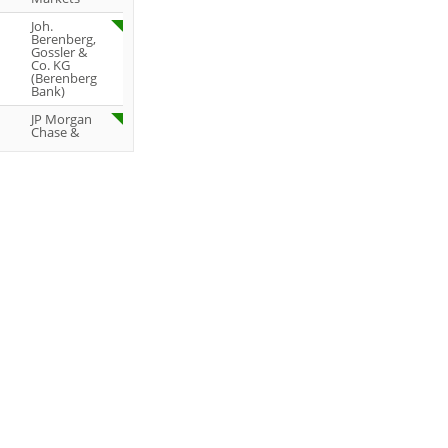
Joh.
Berenberg,
Gossler &
Co. KG
(Berenberg
Bank)
JP Morgan
Chase &
Co.
JP Morgan
Chase &
Co.
RBC
Capital
Markets
Jefferies &
Company
Inc.
Jefferies &
Company
Inc.
DZ BANK
DZ BANK