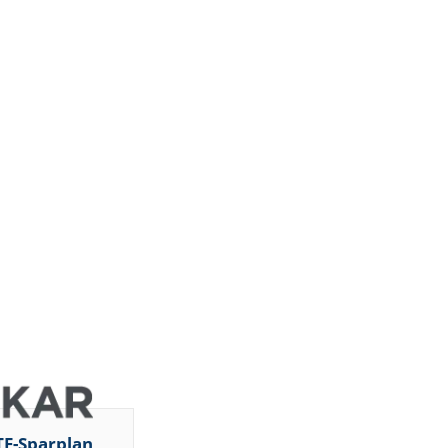
DZ BANK
RBC
orm
Capital
Markets
Barclays
Capital
ht
DZ BANK
Jefferies &
Company
Inc.
DZ BANK
JP Morgan
Chase &
Co.
UBS AG
DZ BANK
DZ BANK
DZ BANK
TF-Sparplan