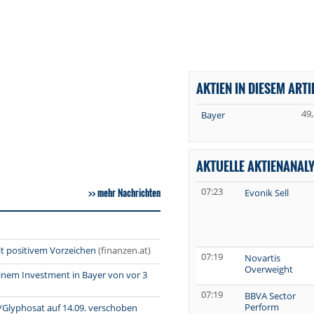
AKTIEN IN DIESEM ARTI
49
Bayer
AKTUELLE AKTIENANAL
07:23
mehr Nachrichten
Evonik Sell
t positivem Vorzeichen
(finanzen.at)
07:19
Novartis
Overweight
 einem Investment in Bayer von vor 3
07:19
BBVA Sector
Perform
Glyphosat auf 14.09. verschoben