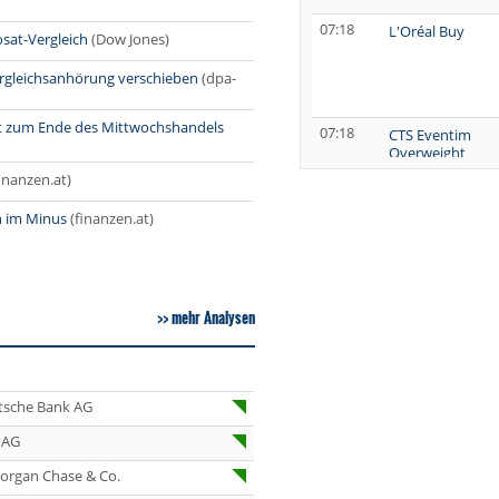
07:18
L'Oréal Buy
osat-Vergleich
(Dow Jones)
ergleichsanhörung verschieben
(dpa-
lt zum Ende des Mittwochshandels
07:18
CTS Eventim
Overweight
finanzen.at)
07:16
Henkel vz.
Underweight
h im Minus
(finanzen.at)
07:06
Allianz Sector
Perform
07.08.26
Tesla Hold
mehr Analysen
07.08.26
FUCHS Buy
tsche Bank AG
07.08.26
VINCI Kaufen
 AG
07.08.26
Boeing Kaufen
organ Chase & Co.