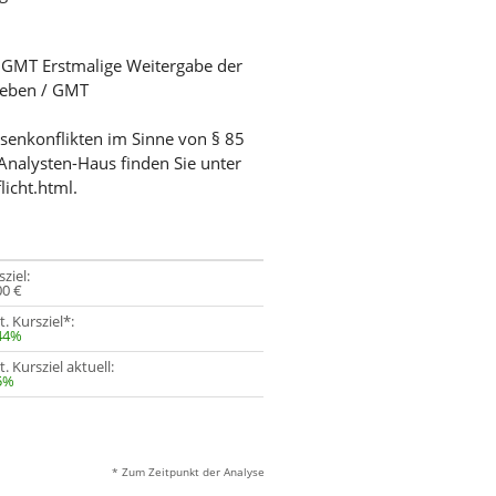
/ GMT Erstmalige Weitergabe der
egeben / GMT
ssenkonflikten im Sinne von § 85
Analysten-Haus finden Sie unter
licht.html.
ziel:
00 €
t. Kursziel*:
44%
. Kursziel aktuell:
5%
* Zum Zeitpunkt der Analyse