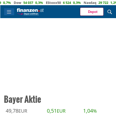
7%
Dow
54 037
0,3%
EStoxx50
6 524
0,3%
Nasdaq
29 722
1,2%
Ö
Depot
Bayer Aktie
49,78
0,51
1,04
EUR
EUR
%