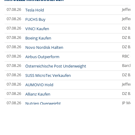
07.08.26
Jefferi
Tesla Hold
07.08.26
Jefferi
FUCHS Buy
07.08.26
DZ BA
VINCI Kaufen
07.08.26
DZ BA
Boeing Kaufen
07.08.26
DZ BA
Novo Nordisk Halten
07.08.26
RBC Ca
Airbus Outperform
07.08.26
Barclay
Österreichische Post Underweight
07.08.26
DZ BA
SUSS MicroTec Verkaufen
07.08.26
Jefferi
AUMOVIO Hold
07.08.26
DZ BA
Allianz Kaufen
07.08.26
JP Mor
Nutrien Overweight
07.08.26
UBS A
Tesla Neutral
07.08.26
DZ BA
Symrise Kaufen
07.08.26
DZ BA
LANXESS Halten