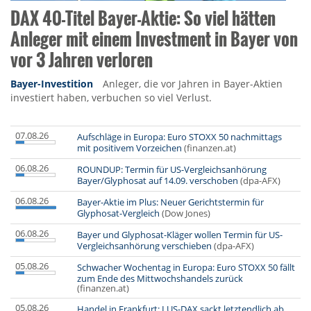
DAX 40-Titel Bayer-Aktie: So viel hätten
Anleger mit einem Investment in Bayer von
vor 3 Jahren verloren
Bayer-Investition
Anleger, die vor Jahren in Bayer-Aktien
investiert haben, verbuchen so viel Verlust.
07.08.26
Aufschläge in Europa: Euro STOXX 50 nachmittags
mit positivem Vorzeichen
(finanzen.at)
06.08.26
ROUNDUP: Termin für US-Vergleichsanhörung
Bayer/Glyphosat auf 14.09. verschoben
(dpa-AFX)
06.08.26
Bayer-Aktie im Plus: Neuer Gerichtstermin für
Glyphosat-Vergleich
(Dow Jones)
06.08.26
Bayer und Glyphosat-Kläger wollen Termin für US-
Vergleichsanhörung verschieben
(dpa-AFX)
05.08.26
Schwacher Wochentag in Europa: Euro STOXX 50 fällt
zum Ende des Mittwochshandels zurück
(finanzen.at)
05.08.26
Handel in Frankfurt: LUS-DAX sackt letztendlich ab