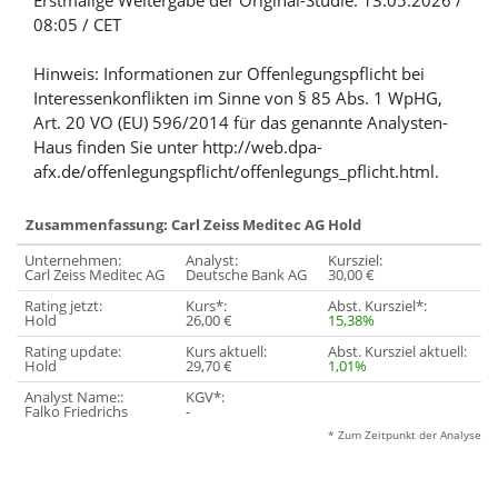
Erstmalige Weitergabe der Original-Studie: 13.05.2026 /
08:05 / CET
Hinweis: Informationen zur Offenlegungspflicht bei
Interessenkonflikten im Sinne von § 85 Abs. 1 WpHG,
Art. 20 VO (EU) 596/2014 für das genannte Analysten-
Haus finden Sie unter http://web.dpa-
afx.de/offenlegungspflicht/offenlegungs_pflicht.html.
Zusammenfassung: Carl Zeiss Meditec AG Hold
Unternehmen:
Analyst:
Kursziel:
Carl Zeiss Meditec AG
Deutsche Bank AG
30,00 €
Rating jetzt:
Kurs*:
Abst. Kursziel*:
Hold
26,00 €
15,38%
Rating update:
Kurs aktuell:
Abst. Kursziel aktuell:
Hold
29,70 €
1,01%
Analyst Name::
KGV*:
Falko Friedrichs
-
* Zum Zeitpunkt der Analyse