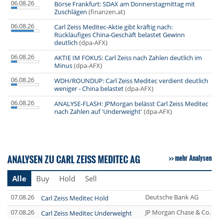
06.08.26
Börse Frankfurt: SDAX am Donnerstagmittag mit
Zuschlägen
(finanzen.at)
06.08.26
Carl Zeiss Meditec-Aktie gibt kräftig nach:
Rückläufiges China-Geschäft belastet Gewinn
deutlich
(dpa-AFX)
06.08.26
AKTIE IM FOKUS: Carl Zeiss nach Zahlen deutlich im
Minus
(dpa-AFX)
06.08.26
WDH/ROUNDUP: Carl Zeiss Meditec verdient deutlich
weniger - China belastet
(dpa-AFX)
06.08.26
ANALYSE-FLASH: JPMorgan belässt Carl Zeiss Meditec
nach Zahlen auf 'Underweight'
(dpa-AFX)
ANALYSEN ZU CARL ZEISS MEDITEC AG
mehr Analysen
Alle
Buy
Hold
Sell
07.08.26
Deutsche Bank AG
Carl Zeiss Meditec Hold
07.08.26
JP Morgan Chase & Co.
Carl Zeiss Meditec Underweight