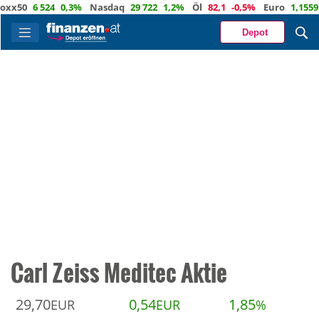
50
6 524
0,3%
Nasdaq
29 722
1,2%
Öl
82,1
-0,5%
Euro
1,1559
0,
Depot
Carl Zeiss Meditec Aktie
29,70
0,54
1,85
EUR
EUR
%