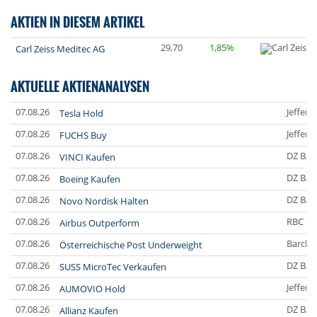
AKTIEN IN DIESEM ARTIKEL
29,70
1,85%
Carl Zeiss Meditec AG
AKTUELLE AKTIENANALYSEN
07.08.26
Jefferi
Tesla Hold
07.08.26
Jefferi
FUCHS Buy
07.08.26
DZ BA
VINCI Kaufen
07.08.26
DZ BA
Boeing Kaufen
07.08.26
DZ BA
Novo Nordisk Halten
07.08.26
RBC Ca
Airbus Outperform
07.08.26
Barclay
Österreichische Post Underweight
07.08.26
DZ BA
SUSS MicroTec Verkaufen
07.08.26
Jefferi
AUMOVIO Hold
07.08.26
DZ BA
Allianz Kaufen