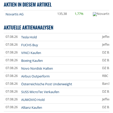
AKTIEN IN DIESEM ARTIKEL
135,38
1,77%
Novartis AG
AKTUELLE AKTIENANALYSEN
07.08.26
Jefferi
Tesla Hold
07.08.26
Jefferi
FUCHS Buy
07.08.26
DZ BA
VINCI Kaufen
07.08.26
DZ BA
Boeing Kaufen
07.08.26
DZ BA
Novo Nordisk Halten
07.08.26
RBC Ca
Airbus Outperform
07.08.26
Barclay
Österreichische Post Underweight
07.08.26
DZ BA
SUSS MicroTec Verkaufen
07.08.26
Jefferi
AUMOVIO Hold
07.08.26
DZ BA
Allianz Kaufen