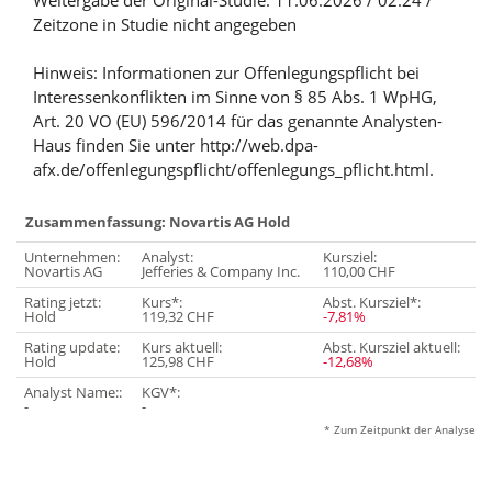
Weitergabe der Original-Studie: 11.06.2026 / 02:24 /
Zeitzone in Studie nicht angegeben
Hinweis: Informationen zur Offenlegungspflicht bei
Interessenkonflikten im Sinne von § 85 Abs. 1 WpHG,
Art. 20 VO (EU) 596/2014 für das genannte Analysten-
Haus finden Sie unter http://web.dpa-
afx.de/offenlegungspflicht/offenlegungs_pflicht.html.
Zusammenfassung: Novartis AG Hold
Unternehmen:
Analyst:
Kursziel:
Novartis AG
Jefferies & Company Inc.
110,00 CHF
Rating jetzt:
Kurs*:
Abst. Kursziel*:
Hold
119,32 CHF
-7,81%
Rating update:
Kurs aktuell:
Abst. Kursziel aktuell:
Hold
125,98 CHF
-12,68%
Analyst Name::
KGV*:
-
-
* Zum Zeitpunkt der Analyse