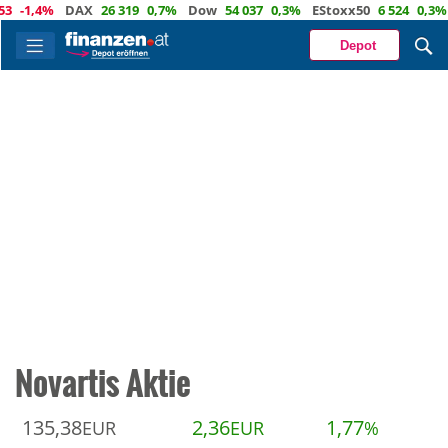
1,4%
DAX
26 319
0,7%
Dow
54 037
0,3%
EStoxx50
6 524
0,3%
Na
Depot
Novartis Aktie
135,38
2,36
1,77
EUR
EUR
%