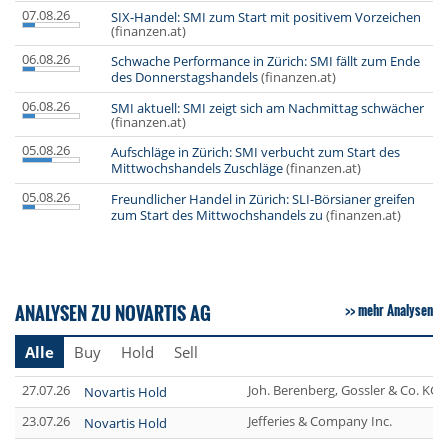
07.08.26
SIX-Handel: SMI zum Start mit positivem Vorzeichen
(finanzen.at)
06.08.26
Schwache Performance in Zürich: SMI fällt zum Ende
des Donnerstagshandels
(finanzen.at)
06.08.26
SMI aktuell: SMI zeigt sich am Nachmittag schwächer
(finanzen.at)
05.08.26
Aufschläge in Zürich: SMI verbucht zum Start des
Mittwochshandels Zuschläge
(finanzen.at)
05.08.26
Freundlicher Handel in Zürich: SLI-Börsianer greifen
zum Start des Mittwochshandels zu
(finanzen.at)
ANALYSEN ZU NOVARTIS AG
mehr Analysen
Alle
Buy
Hold
Sell
27.07.26
Joh. Berenberg, Gossler & Co. KG
Novartis Hold
23.07.26
Jefferies & Company Inc.
Novartis Hold