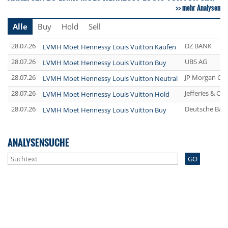
mehr Analysen
Alle
Buy
Hold
Sell
28.07.26
DZ BANK
LVMH Moet Hennessy Louis Vuitton Kaufen
28.07.26
UBS AG
LVMH Moet Hennessy Louis Vuitton Buy
28.07.26
JP Morgan Cha
LVMH Moet Hennessy Louis Vuitton Neutral
28.07.26
Jefferies & Co
LVMH Moet Hennessy Louis Vuitton Hold
28.07.26
Deutsche Ban
LVMH Moet Hennessy Louis Vuitton Buy
ANALYSENSUCHE
GO