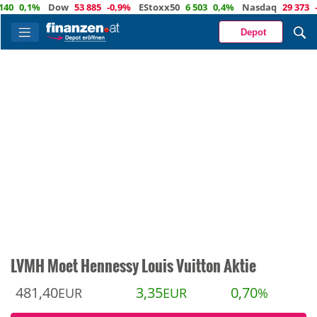
0,1%
Dow
53 885
-0,9%
EStoxx50
6 503
0,4%
Nasdaq
29 373
-0,4
Depot
LVMH Moet Hennessy Louis Vuitton Aktie
481,40
3,35
0,70
EUR
EUR
%