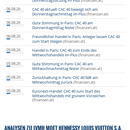
Donnerstagssitzung im Plus
(finanzen.at)
06.08.26
CAC 40 aktuell: CAC 40 bewegt sich am
Donnerstagnachmittag im Plus
(finanzen.at)
06.08.26
Gute Stimmung in Paris: CAC 40 am
Donnerstagmittag fester
(finanzen.at)
06.08.26
Freundlicher Handel in Paris: Anleger lassen CAC 40
zum Start steigen
(finanzen.at)
05.08.26
Handel in Paris: CAC 40 zum Ende des
Mittwochshandels im Plus
(finanzen.at)
05.08.26
Gute Stimmung in Paris: CAC 40 am
Mittwochnachmittag fester
(finanzen.at)
05.08.26
Zurückhaltung in Paris: CAC 40 fällt am
Mittwochmittag zurück
(finanzen.at)
05.08.26
Euronext-Handel: CAC 40 zum Start des
Mittwochshandels mit grünem Vorzeichen
(finanzen.at)
ANALYSEN ZU LVMH MOET HENNESSY LOUIS VUITTON S.A.