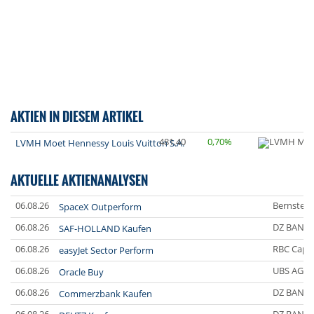
AKTIEN IN DIESEM ARTIKEL
481,40
0,70%
LVMH Moet Hennessy Louis Vuitton S.A.
AKTUELLE AKTIENANALYSEN
06.08.26
Bernstein
SpaceX Outperform
06.08.26
DZ BANK
SAF-HOLLAND Kaufen
06.08.26
RBC Capit
easyJet Sector Perform
06.08.26
UBS AG
Oracle Buy
06.08.26
DZ BANK
Commerzbank Kaufen