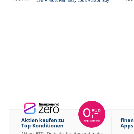
LVMH Moet Hennessy Louis Vuitton Buy
Aktien kaufen zu
finan
Top-Konditionen
Apps
Aktien, ETFs, Derivate, Kryptos und mehr –