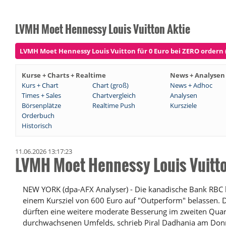
LVMH Moet Hennessy Louis Vuitton Aktie
LVMH Moet Hennessy Louis Vuitton für 0 Euro bei ZERO ordern (
Kurse + Charts + Realtime
News + Analysen
Kurs + Chart
Chart (groß)
News + Adhoc
Times + Sales
Chartvergleich
Analysen
Börsenplätze
Realtime Push
Kursziele
Orderbuch
Historisch
11.06.2026 13:17:23
LVMH Moet Hennessy Louis Vuitt
NEW YORK (dpa-AFX Analyser) - Die kanadische Bank RBC h
einem Kursziel von 600 Euro auf "Outperform" belassen. 
dürften eine weitere moderate Besserung im zweiten Quarta
durchwachsenen Umfelds, schrieb Piral Dadhania am Donn