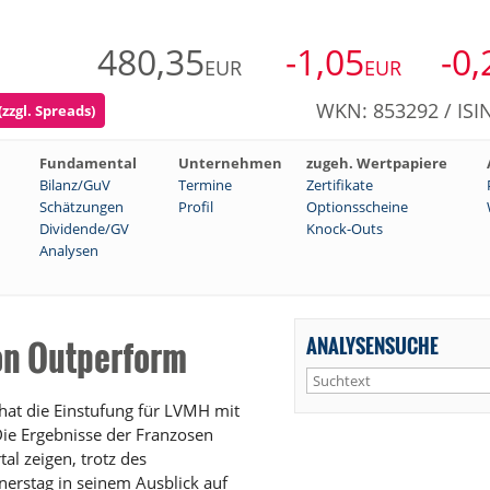
480,35
-1,05
-0,
EUR
EUR
WKN: 853292 / ISI
zzgl. Spreads)
Fundamental
Unternehmen
zugeh. Wertpapiere
Bilanz/GuV
Termine
Zertifikate
Schätzungen
Profil
Optionsscheine
Dividende/GV
Knock-Outs
Analysen
ANALYSENSUCHE
on Outperform
at die Einstufung für LVMH mit
Die Ergebnisse der Franzosen
l zeigen, trotz des
erstag in seinem Ausblick auf