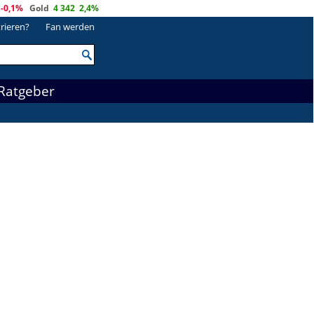
-0,1%
Gold
4 342
2,4%
trieren?
Fan werden
Ratgeber