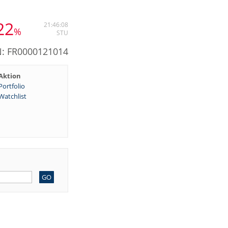
22
21:46:08
%
STU
N: FR0000121014
Aktion
Portfolio
Watchlist
GO