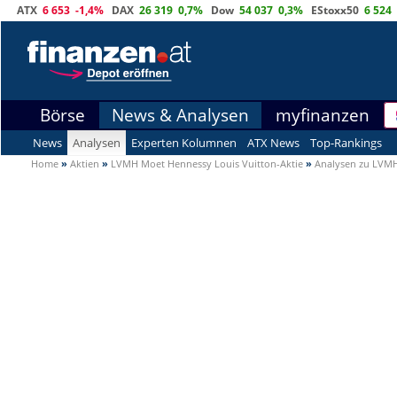
ATX
6 653
-1,4%
DAX
26 319
0,7%
Dow
54 037
0,3%
EStoxx50
6 524
Börse
News & Analysen
myfinanzen
News
Analysen
Experten Kolumnen
ATX News
Top-Rankings
Home
»
Aktien
»
LVMH Moet Hennessy Louis Vuitton-Aktie
»
Analysen zu LVMH