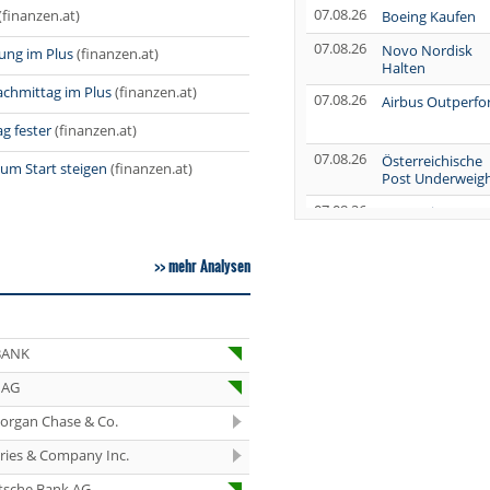
07.08.26
(finanzen.at)
Boeing Kaufen
07.08.26
Novo Nordisk
ung im Plus
(finanzen.at)
Halten
achmittag im Plus
(finanzen.at)
07.08.26
Airbus Outperf
g fester
(finanzen.at)
07.08.26
Österreichische
zum Start steigen
(finanzen.at)
Post Underweig
07.08.26
SUSS MicroTec
Verkaufen
07.08.26
AUMOVIO Hold
mehr Analysen
07.08.26
Allianz Kaufen
BANK
07.08.26
Nutrien
Overweight
 AG
07.08.26
Tesla Neutral
organ Chase & Co.
07.08.26
Symrise Kaufen
eries & Company Inc.
07.08.26
LANXESS Halten
tsche Bank AG