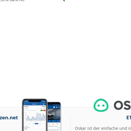
07.08.26
Aurubis Halten
07.08.26
Under Armour
Underweight
07.08.26
IONOS Overweig
07.08.26
Springer Nature
Overweight
07.08.26
Henkel vz. Equal
Weight
07.08.26
Fraport Equal
Weight
07.08.26
Diageo Overwei
07.08.26
Ahold Delhaize
Equal Weight
07.08.26
RENK Kaufen
zen.net
E
07.08.26
SGL Carbon Hol
Oskar ist der einfache und i