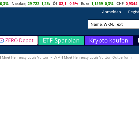
0,3%
Nasdaq
29 722
1,2%
Öl
82,1
-0,5%
Euro
1,1559
0,3%
CHF
0,9344
Anmelden
Regis
ETF-Sparplan
Krypto kaufen
ZERO Depot
 Moet Hennessy Louis Vuitton
»
LVMH Moet Hennessy Louis Vuitton Outperform