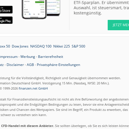
ETF-Sparplan. Er übernimmt 
07.08.26
Scout24 Kaufen
Auswahl, ist steuersmart, t
kostengünstig.
07.08.26
Allianz Hold
JETZT ME
07.08.26
Merck Market-
Perform
07.08.26
Allianz Sector
oxx 50
Dow Jones
NASDAQ 100
Nikkei 225
S&P 500
Perform
Impressum
-
Werbung
-
Barrierefreiheit
07.08.26
RATIONAL Buy
tz
-
Disclaimer
-
AGB
-
Privatsphäre-Einstellungen
eistung für die Vollständigkeit, Richtigkeit und Genauigkeit übernommen werden.
ormation Deutschland GmbH. Verzögerung 15 Min. (Nasdaq, NYSE: 20 Min.).
07.08.26
Merck Kaufen
© 1999-2026
finanzen.net GmbH
07.08.26
Kontron Kaufen
talt für Finanzdienstleistungsaufsicht ist nicht als ihre Befürwortung der angebotene
07.08.26
Daimler Truck B
isprospekt und die Endgültigen Bedingungen zu lesen, bevor sie eine Anlageentscheid
siken und Chancen des Wertpapiers. Sie sind im Begriff, ein Produkt zu erwerben, das n
schwer zu verstehen sein kann.
07.08.26
Airbus Hold
m CFD-Handel mit diesem Anbieter.
Sie sollten überlegen, ob Sie es sich leisten könn