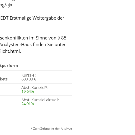
/ag/ajx
/ EDT Erstmalige Weitergabe der
ssenkonflikten im Sinne von § 85
Analysten-Haus finden Sie unter
licht.html.
utperform
Kursziel:
kets
600,00 €
Abst. Kursziel*:
19,64%
Abst. Kursziel aktuell:
24,91%
* Zum Zeitpunkt der Analyse