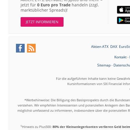
jetzt für
0 Euro pro Trade
handeln (zzgl.
marktüblicher Spreads)!
JETZT INFORMIEREN
Aktien ATX
DAX
EuroSt
Kontakt
-
Sitemap
-
Datenschu
Für die aufgeführten Inhalte kann keine Gewährl
Kursinformationen von SIX Financial Inf
*Werbehinweise: Die Billigung des Basisprospekts durch die Bundesans
verstehen. Wir empfehlen Interessenten und potenziellen Anlegern den Bas
möglichst umfassend zu informieren, insbesondere über die potenziellen Ri
5
Hinweis zu Plus500:
80% der Kleinanlegerkonten verlieren Geld bei