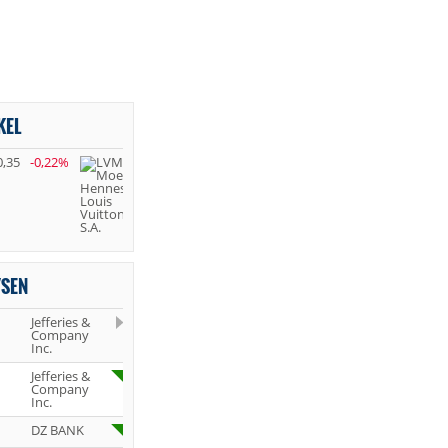
KEL
0,35
-0,22%
YSEN
Jefferies &
Company
Inc.
Jefferies &
Company
Inc.
DZ BANK