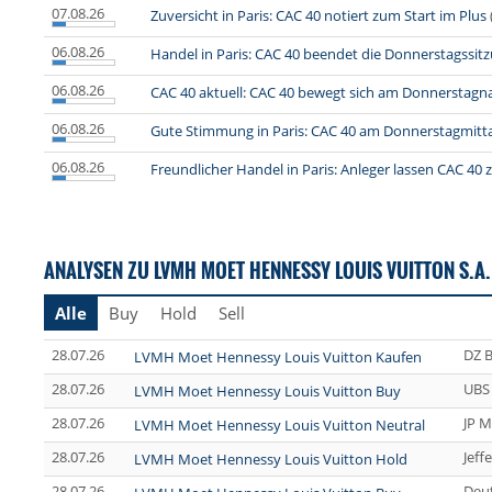
07.08.26
Zuversicht in Paris: CAC 40 notiert zum Start im Plus
06.08.26
Handel in Paris: CAC 40 beendet die Donnerstagssitz
06.08.26
CAC 40 aktuell: CAC 40 bewegt sich am Donnerstagn
06.08.26
Gute Stimmung in Paris: CAC 40 am Donnerstagmitta
06.08.26
Freundlicher Handel in Paris: Anleger lassen CAC 40 
ANALYSEN ZU LVMH MOET HENNESSY LOUIS VUITTON S.A.
Alle
Buy
Hold
Sell
28.07.26
DZ 
LVMH Moet Hennessy Louis Vuitton Kaufen
28.07.26
UBS
LVMH Moet Hennessy Louis Vuitton Buy
28.07.26
JP M
LVMH Moet Hennessy Louis Vuitton Neutral
28.07.26
Jeff
LVMH Moet Hennessy Louis Vuitton Hold
28.07.26
Deu