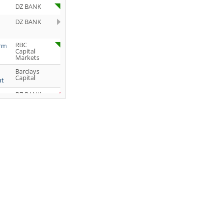
DZ BANK
DZ BANK
RBC
orm
Capital
Markets
Barclays
Capital
ht
DZ BANK
Jefferies &
Company
Inc.
DZ BANK
JP Morgan
Chase &
Co.
UBS AG
DZ BANK
DZ BANK