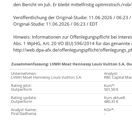
den Bericht im Juli. Er bleibt mittelfristig optimistisch./rob
Veröffentlichung der Original-Studie: 11.06.2026 / 06:23 
Original-Studie: 11.06.2026 / 06:23 / EDT
Hinweis: Informationen zur Offenlegungspflicht bei Intere
Abs. 1 WpHG, Art. 20 VO (EU) 596/2014 für das genannte 
http://web.dpa-afx.de/offenlegungspflicht/offenlegungs_pf
Zusammenfassung: LVMH Moet Hennessy Louis Vuitton S.A. O
Unternehmen:
Analyst:
LVMH Moet Hennessy Louis Vuitton S.A.
RBC Capital Mar
Rating jetzt:
Kurs*:
Outperform
501,50 €
Rating update:
Kurs aktuell:
Outperform
480,35 €
Analyst Name::
KGV*:
Piral Dadhania
-