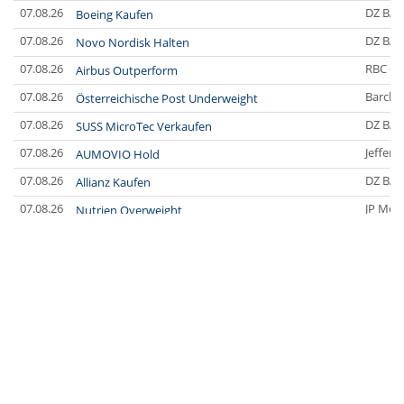
07.08.26
DZ BA
Boeing Kaufen
07.08.26
DZ BA
Novo Nordisk Halten
07.08.26
RBC Ca
Airbus Outperform
07.08.26
Barclay
Österreichische Post Underweight
07.08.26
DZ BA
SUSS MicroTec Verkaufen
07.08.26
Jefferi
AUMOVIO Hold
07.08.26
DZ BA
Allianz Kaufen
07.08.26
JP Mor
Nutrien Overweight
07.08.26
UBS A
Tesla Neutral
07.08.26
DZ BA
Symrise Kaufen
07.08.26
DZ BA
LANXESS Halten
07.08.26
DZ BA
Aurubis Halten
07.08.26
JP Mor
Under Armour Underweight
07.08.26
Barclay
IONOS Overweight