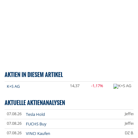
AKTIEN IN DIESEM ARTIKEL
14,37
-1,17%
K+S AG
AKTUELLE AKTIENANALYSEN
07.08.26
Jefferi
Tesla Hold
07.08.26
Jefferi
FUCHS Buy
07.08.26
DZ BA
VINCI Kaufen