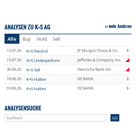
ANALYSEN ZU K+S AG
mehr Analysen
Alle
Buy
Hold
Sell
13.07.26
JP Morgan Chase & Co.
K+S Neutral
13.07.26
Jefferies & Company Inc.
K+S Underperform
30.06.26
Deutsche Bank AG
K+S Sell
10.06.26
DZ BANK
K+S Halten
03.06.26
DZ BANK
K+S Halten
ANALYSENSUCHE
GO