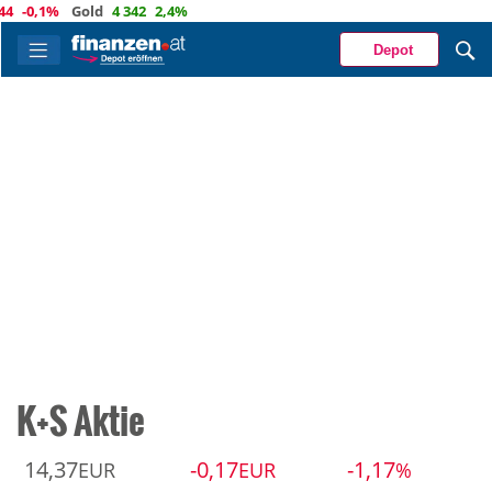
0,1%
Gold
4 342
2,4%
Depot
K+S Aktie
14,37
-0,17
-1,17
EUR
EUR
%