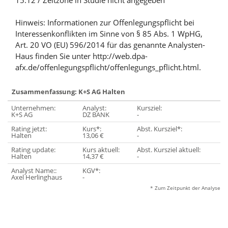
15:12 / Zeitzone in Studie nicht angegeben
Hinweis: Informationen zur Offenlegungspflicht bei
Interessenkonflikten im Sinne von § 85 Abs. 1 WpHG,
Art. 20 VO (EU) 596/2014 für das genannte Analysten-
Haus finden Sie unter http://web.dpa-
afx.de/offenlegungspflicht/offenlegungs_pflicht.html.
Zusammenfassung: K+S AG Halten
Unternehmen:
Analyst:
Kursziel:
K+S AG
DZ BANK
-
Rating jetzt:
Kurs*:
Abst. Kursziel*:
Halten
13,06 €
-
Rating update:
Kurs aktuell:
Abst. Kursziel aktuell:
Halten
14,37 €
-
Analyst Name::
KGV*:
Axel Herlinghaus
-
* Zum Zeitpunkt der Analyse