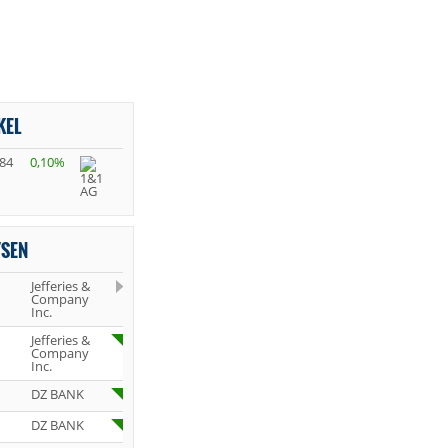
KEL
,84
0,10%
YSEN
Jefferies &
Company
Inc.
Jefferies &
Company
Inc.
DZ BANK
DZ BANK