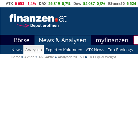
ATX
6 653
-1,4%
DAX
26 319
0,7%
Dow
54 037
0,3%
EStoxx50
6 524
Börse
News & Analysen
myfinanzen
News
Analysen
Experten Kolumnen
ATX News
Top-Rankings
Home
»
Aktien
»
1&1-Aktie
»
Analysen zu 1&1
»
1&1 Equal Weight