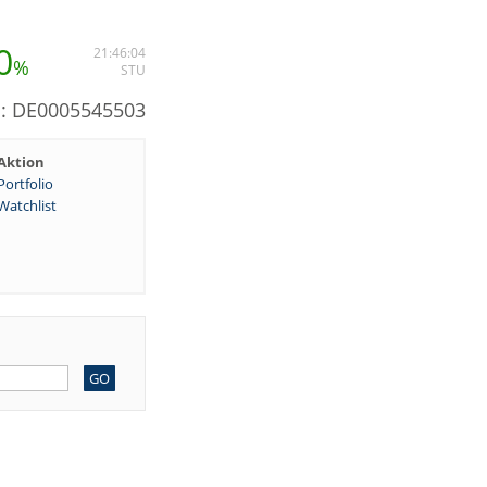
0
21:46:04
%
STU
N: DE0005545503
Aktion
Portfolio
Watchlist
GO