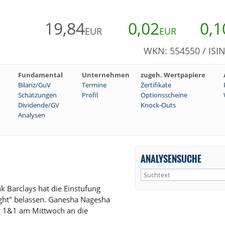
19,84
0,02
0,1
EUR
EUR
WKN: 554550 / ISI
Fundamental
Unternehmen
zugeh. Wertpapiere
Bilanz/GuV
Termine
Zertifikate
Schätzungen
Profil
Optionsscheine
Dividende/GV
Knock-Outs
Analysen
ANALYSENSUCHE
 Barclays hat die Einstufung
ight" belassen. Ganesha Nagesha
er 1&1 am Mittwoch an die