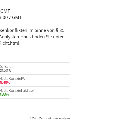
/ GMT
03:00 / GMT
ssenkonflikten im Sinne von § 85
Analysten-Haus finden Sie unter
licht.html.
Kursziel:
20,50 €
Abst. Kursziel*:
-8,48%
Abst. Kursziel aktuell:
3,33%
* Zum Zeitpunkt der Analyse