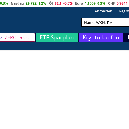
0,3%
Nasdaq
29 722
1,2%
Öl
82,1
-0,5%
Euro
1,1559
0,3%
CHF
0,9344
Anmelden
Regis
ETF-Sparplan
Krypto kaufen
ZERO Depot