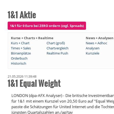
1&1 Aktie
1&1 für 0 Euro bei ZERO ordern (zzgl. Spreads)
Kurse + Charts + Realtime
News + Analysen
Kurs + Chart
Chart (groß)
News + Adhoc
Times + Sales
Chartvergleich
Analysen
Börsenplätze
Realtime Push
Kursziele
Orderbuch
Historisch
21.05.2026 11:39:48
1&1 Equal Weight
LONDON (dpa-AFX Analyser) - Die britische Investmentbank
für 1&1 mit einem Kursziel von 20,50 Euro auf "Equal We
passte die Schätzungen für United Internet und die Tocht
jüngsten Quartalszahlen an./ag/tav