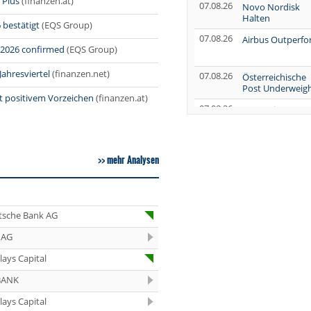
 Plus
(finanzen.at)
07.08.26
Novo Nordisk
Halten
 bestätigt
(EQS Group)
07.08.26
Airbus Outperf
r 2026 confirmed
(EQS Group)
Jahresviertel
(finanzen.net)
07.08.26
Österreichische
Post Underweig
t positivem Vorzeichen
(finanzen.at)
07.08.26
SUSS MicroTec
Verkaufen
07.08.26
AUMOVIO Hold
mehr Analysen
07.08.26
Allianz Kaufen
07.08.26
Nutrien
Overweight
tsche Bank AG
 AG
07.08.26
Tesla Neutral
lays Capital
07.08.26
Symrise Kaufen
BANK
07.08.26
LANXESS Halten
lays Capital
07.08.26
Aurubis Halten