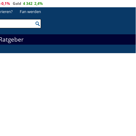
-0,1%
Gold
4 342
2,4%
trieren?
Fan werden
Ratgeber