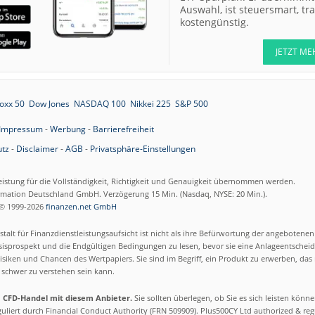
07.08.26
Allianz Hold
Auswahl, ist steuersmart, t
kostengünstig.
07.08.26
Merck Market-
JETZT ME
Perform
07.08.26
Allianz Sector
Perform
oxx 50
Dow Jones
NASDAQ 100
Nikkei 225
S&P 500
07.08.26
RATIONAL Buy
Impressum
-
Werbung
-
Barrierefreiheit
tz
-
Disclaimer
-
AGB
-
Privatsphäre-Einstellungen
07.08.26
eistung für die Vollständigkeit, Richtigkeit und Genauigkeit übernommen werden.
Merck Kaufen
ormation Deutschland GmbH. Verzögerung 15 Min. (Nasdaq, NYSE: 20 Min.).
07.08.26
Kontron Kaufen
© 1999-2026
finanzen.net GmbH
07.08.26
Daimler Truck B
talt für Finanzdienstleistungsaufsicht ist nicht als ihre Befürwortung der angebotene
isprospekt und die Endgültigen Bedingungen zu lesen, bevor sie eine Anlageentscheid
siken und Chancen des Wertpapiers. Sie sind im Begriff, ein Produkt zu erwerben, das n
07.08.26
Airbus Hold
schwer zu verstehen sein kann.
m CFD-Handel mit diesem Anbieter.
Sie sollten überlegen, ob Sie es sich leisten könn
07.08.26
Münchener
eguliert durch Financial Conduct Authority (FRN 509909). Plus500CY Ltd authorized & re
Rückversicherun