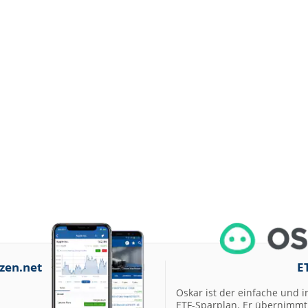
07.08.26
Under Armour
Underweight
07.08.26
IONOS Overweig
07.08.26
Springer Nature
Overweight
07.08.26
Henkel vz. Equal
Weight
07.08.26
Fraport Equal
Weight
07.08.26
Diageo Overwei
07.08.26
Ahold Delhaize
Equal Weight
07.08.26
RENK Kaufen
07.08.26
SGL Carbon Hol
zen.net
E
Oskar ist der einfache und i
07.08.26
Scout24 Kaufen
ETF-Sparplan. Er übernimmt 