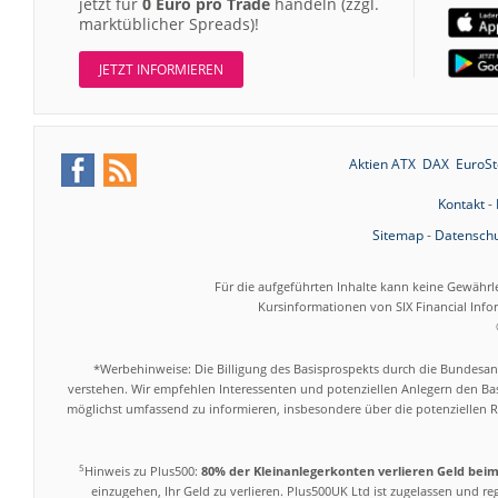
jetzt für
0 Euro pro Trade
handeln (zzgl.
marktüblicher Spreads)!
JETZT INFORMIEREN
Aktien ATX
DAX
EuroSt
Kontakt
-
Sitemap
-
Datenschu
Für die aufgeführten Inhalte kann keine Gewährl
Kursinformationen von SIX Financial Inf
*Werbehinweise: Die Billigung des Basisprospekts durch die Bundesans
verstehen. Wir empfehlen Interessenten und potenziellen Anlegern den Bas
möglichst umfassend zu informieren, insbesondere über die potenziellen Ri
5
Hinweis zu Plus500:
80% der Kleinanlegerkonten verlieren Geld bei
einzugehen, Ihr Geld zu verlieren. Plus500UK Ltd ist zugelassen und r