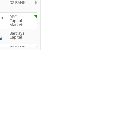
DZ BANK
RBC
orm
Capital
Markets
Barclays
Capital
ht
DZ BANK
Jefferies &
Company
Inc.
DZ BANK
JP Morgan
Chase &
Co.
UBS AG
DZ BANK
DZ BANK
DZ BANK