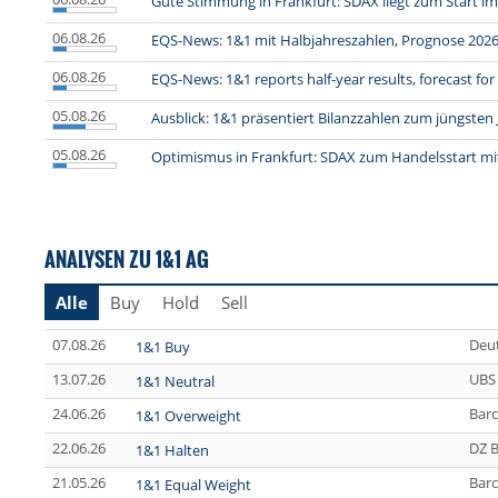
Gute Stimmung in Frankfurt: SDAX liegt zum Start im
06.08.26
EQS-News: 1&1 mit Halbjahreszahlen, Prognose 2026
06.08.26
EQS-News: 1&1 reports half-year results, forecast fo
05.08.26
Ausblick: 1&1 präsentiert Bilanzzahlen zum jüngsten 
05.08.26
Optimismus in Frankfurt: SDAX zum Handelsstart mi
ANALYSEN ZU 1&1 AG
Alle
Buy
Hold
Sell
07.08.26
Deu
1&1 Buy
13.07.26
UBS
1&1 Neutral
24.06.26
Barc
1&1 Overweight
22.06.26
DZ 
1&1 Halten
21.05.26
Barc
1&1 Equal Weight