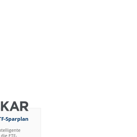
JP Morgan
Chase &
Co.
Barclays
ht
Capital
Barclays
Capital
Barclays
Capital
Barclays
Capital
Barclays
ght
Capital
Barclays
Capital
DZ BANK
Jefferies &
d
TF-Sparplan
Company
Inc.
ntelligente
DZ BANK
die ETF-