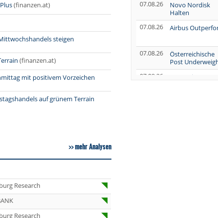
07.08.26
Plus
(finanzen.at)
Novo Nordisk
Halten
07.08.26
Airbus Outperf
 Mittwochshandels steigen
07.08.26
Österreichische
Terrain
(finanzen.at)
Post Underweig
07.08.26
SUSS MicroTec
hmittag mit positivem Vorzeichen
Verkaufen
rstagshandels auf grünem Terrain
07.08.26
AUMOVIO Hold
07.08.26
Allianz Kaufen
07.08.26
Nutrien
mehr Analysen
Overweight
07.08.26
Tesla Neutral
07.08.26
Symrise Kaufen
burg Research
07.08.26
LANXESS Halten
BANK
07.08.26
Aurubis Halten
burg Research