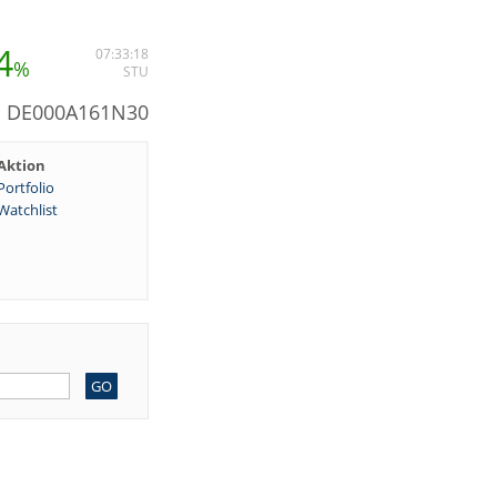
4
07:33:18
%
STU
N: DE000A161N30
Aktion
Portfolio
Watchlist
GO