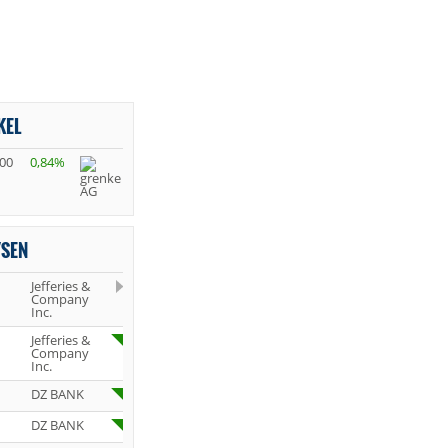
KEL
,00
0,84%
YSEN
Jefferies &
Company
Inc.
Jefferies &
Company
Inc.
DZ BANK
DZ BANK