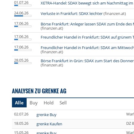
01.07.26
XETRA-Handel: SDAX bewegt sich am Nachmittag im 
24.06.26
Verluste in Frankfurt: SDAX leichter
(finanzen.at)
17.06.26
Börse Frankfurt: Anleger lassen SDAX zum Ende des
(finanzen.at)
17.06.26
Freundlicher Handel in Frankfurt: SDAX auf grünem 
17.06.26
Freundlicher Handel in Frankfurt: SDAX am Mittwoc
(finanzen.at)
28.05.26
Börse Frankfurt in Grün: SDAX zum Start des Donne
(finanzen.at)
ANALYSEN ZU GRENKE AG
Alle
Buy
Hold
Sell
02.07.26
War
grenke Buy
18.05.26
DZ 
grenke Kaufen
15.05.26
War
grenke Buy