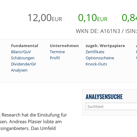
12,00
0,10
0,8
EUR
EUR
WKN DE: A161N3 / ISI
Fundamental
Unternehmen
zugeh. Wertpapiere
Bilanz/GuV
Termine
Zertifikate
Schätzungen
Profil
Optionsscheine
Dividende/GV
Knock-Outs
Analysen
ANALYSENSUCHE
esearch hat die Einstufung für
sen. Andreas Pläsier lobte am
asinganbieters. Das Umfeld