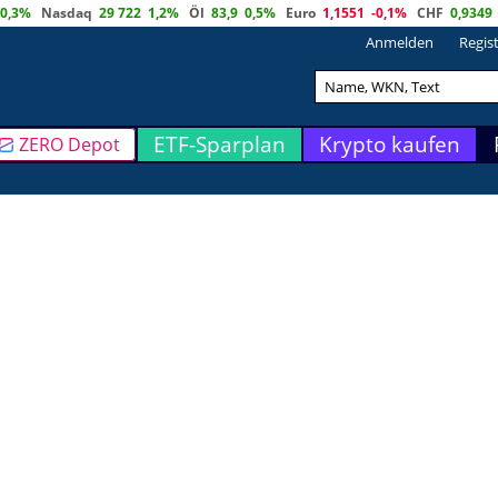
0,3%
Nasdaq
29 722
1,2%
Öl
83,9
0,5%
Euro
1,1551
-0,1%
CHF
0,9349
Anmelden
Regis
ETF-Sparplan
Krypto kaufen
ZERO Depot