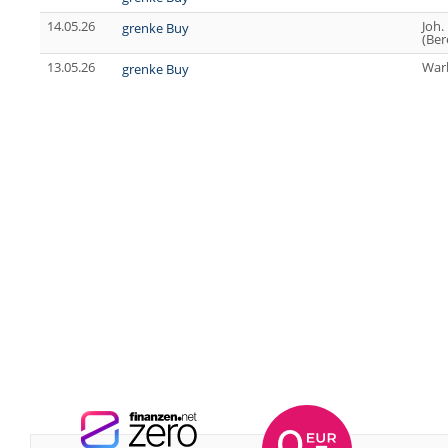
14.05.26
Joh.
grenke Buy
(Ber
13.05.26
War
grenke Buy