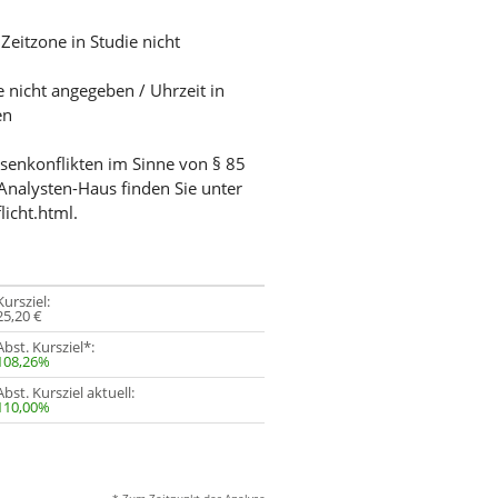
Zeitzone in Studie nicht
e nicht angegeben / Uhrzeit in
en
ssenkonflikten im Sinne von § 85
Analysten-Haus finden Sie unter
licht.html.
Kursziel:
25,20 €
Abst. Kursziel*:
108,26%
Abst. Kursziel aktuell:
110,00%