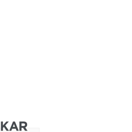
JP Morgan
Chase &
Co.
Barclays
ht
Capital
Barclays
Capital
Barclays
Capital
Barclays
Capital
Barclays
ght
Capital
Barclays
Capital
DZ BANK
Jefferies &
d
Company
Inc.
DZ BANK