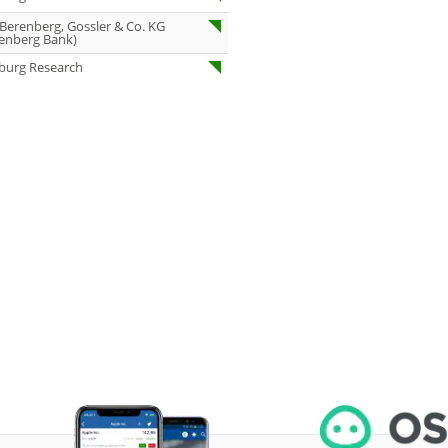
07.08.26
Under Armour
 Berenberg, Gossler & Co. KG
Underweight
enberg Bank)
burg Research
07.08.26
IONOS Overweig
07.08.26
Springer Nature
Overweight
07.08.26
Henkel vz. Equal
Weight
07.08.26
Fraport Equal
Weight
07.08.26
Diageo Overwei
07.08.26
Ahold Delhaize
Equal Weight
07.08.26
RENK Kaufen
07.08.26
SGL Carbon Hol
07.08.26
Scout24 Kaufen