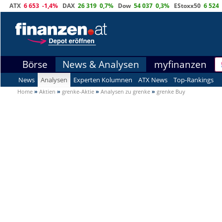
ATX
6 653
-1,4%
DAX
26 319
0,7%
Dow
54 037
0,3%
EStoxx50
6 524
Börse
News & Analysen
myfinanzen
News
Analysen
Experten Kolumnen
ATX News
Top-Rankings
Home
»
Aktien
»
grenke-Aktie
»
Analysen zu grenke
»
grenke Buy