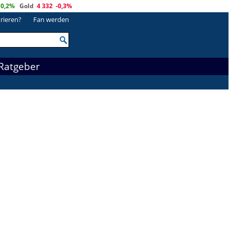
0,2%
Gold
4 332
-0,3%
trieren?
Fan werden
Ratgeber