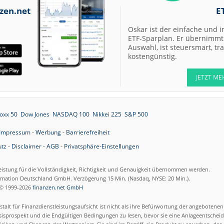
07.08.26
Allianz Hold
zen.net
E
Oskar ist der einfache und i
07.08.26
Merck Market-
ETF-Sparplan. Er übernimmt 
Perform
Auswahl, ist steuersmart, t
07.08.26
kostengünstig.
Allianz Sector
Perform
JETZT ME
07.08.26
RATIONAL Buy
oxx 50
Dow Jones
NASDAQ 100
Nikkei 225
S&P 500
07.08.26
Merck Kaufen
Impressum
-
Werbung
-
Barrierefreiheit
07.08.26
Kontron Kaufen
tz
-
Disclaimer
-
AGB
-
Privatsphäre-Einstellungen
07.08.26
Daimler Truck B
eistung für die Vollständigkeit, Richtigkeit und Genauigkeit übernommen werden.
ormation Deutschland GmbH. Verzögerung 15 Min. (Nasdaq, NYSE: 20 Min.).
07.08.26
© 1999-2026
finanzen.net GmbH
Airbus Hold
talt für Finanzdienstleistungsaufsicht ist nicht als ihre Befürwortung der angebotene
07.08.26
Münchener
isprospekt und die Endgültigen Bedingungen zu lesen, bevor sie eine Anlageentscheid
Rückversicherun