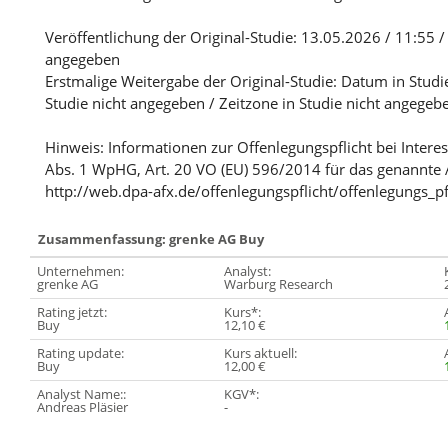
Veröffentlichung der Original-Studie: 13.05.2026 / 11:55 / 
angegeben
Erstmalige Weitergabe der Original-Studie: Datum in Studi
Studie nicht angegeben / Zeitzone in Studie nicht angegeb
Hinweis: Informationen zur Offenlegungspflicht bei Intere
Abs. 1 WpHG, Art. 20 VO (EU) 596/2014 für das genannte 
http://web.dpa-afx.de/offenlegungspflicht/offenlegungs_pf
Zusammenfassung: grenke AG Buy
Unternehmen:
Analyst:
grenke AG
Warburg Research
Rating jetzt:
Kurs*:
Buy
12,10 €
Rating update:
Kurs aktuell:
Buy
12,00 €
Analyst Name::
KGV*:
Andreas Pläsier
-