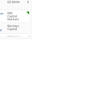
DZ BANK
RBC
orm
Capital
Markets
Barclays
Capital
ht
DZ BANK
Jefferies &
Company
Inc.
DZ BANK
JP Morgan
Chase &
Co.
UBS AG
DZ BANK
DZ BANK
DZ BANK