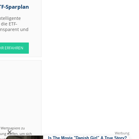
Jefferies &
TF-Sparplan
Company
Inc.
ntelligente
Bernstein
die ETF-
Research
ransparent und
RBC
Capital
Markets
HR ERFAHREN
Joh.
Berenberg,
Gossler &
Co. KG
(Berenberg
Bank)
DZ BANK
DZ BANK
Jefferies &
uy
Company
Inc.
Jefferies &
Company
Inc.
n Wertpapiere zu
UBS AG
ung treffen, um sich
gs-